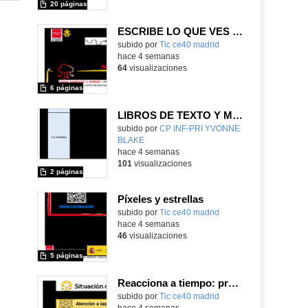
20 páginas
ESCRIBE LO QUE VES Y DIBUJA LO QUE LEES
subido por
Tic ce40 madrid
-
hace 4 semanas
64
visualizaciones
6 páginas
LIBROS DE TEXTO Y MATERIAL CURRICULAR
subido por
CP INF-PRI YVONNE
BLAKE
-
hace 4 semanas
101
visualizaciones
2 páginas
Píxeles y estrellas
subido por
Tic ce40 madrid
-
hace 4 semanas
46
visualizaciones
5 páginas
Reacciona a tiempo: programación y reflejos con Micro:bit
subido por
Tic ce40 madrid
-
hace 4 semanas