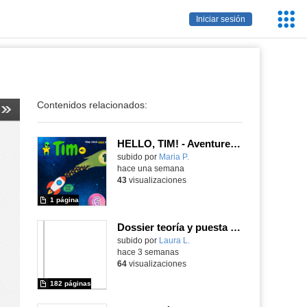
Servic
Iniciar sesión
Educa
Contenidos relacionados:
HELLO, TIM! - Aventureros digitales
Contenido educativo.
subido por
Maria P.
-
hace una semana
43
visualizaciones
1 página
Dossier teoría y puesta en práctica Äprendizaje Basado en Juegos en Educación Infantil y Primaria
Contenido educativo.
subido por
Laura L.
-
hace 3 semanas
64
visualizaciones
182 páginas