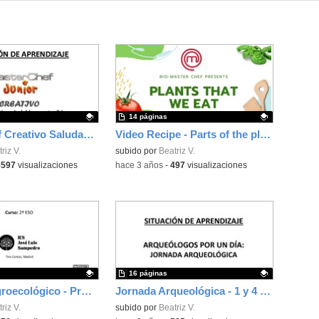
14 páginas
Master Chef Creativo Saludable y Sostenible - 3ESO - Situación Aprendizaje
Video Recipe - Parts of the plants that we eat.
ativo.
riz V.
Contenido educativo.
subido por
Beatriz V.
5597
visualizaciones
-
hace 3 años
-
497
visualizaciones
16 páginas
El huerto agroecológico - Propuesta didáctica para 2ESO Atención Educativa.
Jornada Arqueológica - 1 y 4 ESO - Situación de Aprendizaje
ativo.
riz V.
Contenido educativo.
subido por
Beatriz V.