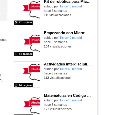
Kit de robótica para Micro:Bit
Contenido educativo.
subido por
Tic ce40 madrid
-
hace 3 semanas
111
visualizaciones
27 páginas
Empezando con Micro:Bit y Maqueen
o
Contenido educativo.
subido por
Tic ce40 madrid
-
iones
hace 3 semanas
104
visualizaciones
44 páginas
Actividades interdisciplinares con robótica y pensamiento computacional
Contenido educativo.
subido por
Tic ce40 madrid
-
hace 3 semanas
y
112
visualizaciones
e,
14 páginas
Matemátcias en Código Escuela 4.0
Contenido educativo.
subido por
Tic ce40 madrid
-
hace 3 semanas
122
visualizaciones