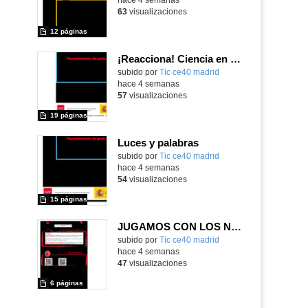
63
visualizaciones
12 páginas
¡Reacciona! Ciencia en movimiento con micro:bit y Maqueen
subido por
Tic ce40 madrid
-
hace 4 semanas
57
visualizaciones
19 páginas
Luces y palabras
subido por
Tic ce40 madrid
-
hace 4 semanas
54
visualizaciones
15 páginas
JUGAMOS CON LOS NÚMEROS Y COLORES COMO UN ROBOT.
subido por
Tic ce40 madrid
-
hace 4 semanas
47
visualizaciones
6 páginas