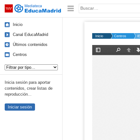
Mediateca de EducaMadrid
Saltar navegación
Palabra o frase:
Inicio
Canal EducaMadrid
Inicio
Centros
I
Últimos contenidos
Centros
Tipo de contenido:
Inicia sesión para aportar
contenidos, crear listas de
reproducción...
Iniciar sesión