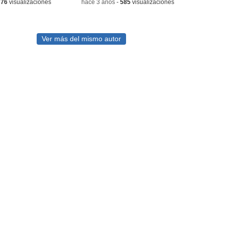
776
visualizaciones
-
hace 3 años
-
585
visualizaciones
Ver más del mismo autor