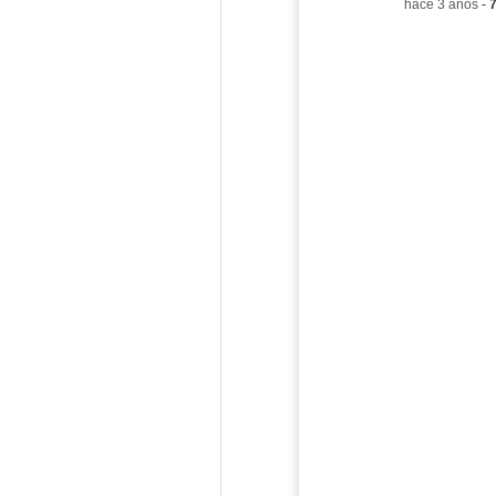
-
hace 3 años
-