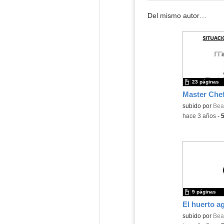
Del mismo autor…
23 páginas
Contenido educ
subido por
Beat
-
hace 3 años
-
9 páginas
Contenido educ
subido por
Beat