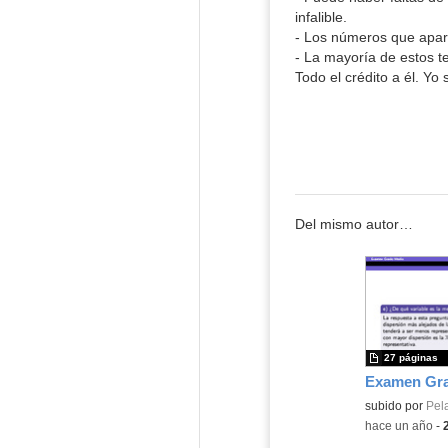
infalible.
- Los números que apare
- La mayoría de estos t
Todo el crédito a él. Y
Del mismo autor…
27 páginas
Contenido educ
subido por
Pel
-
hace un año
-