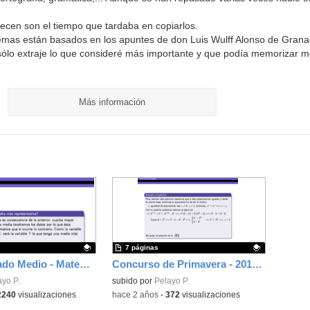
cen son el tiempo que tardaba en copiarlos.
emas están basados en los apuntes de don Luis Wulff Alonso de Grana
o sólo extraje lo que consideré más importante y que podía memorizar me
Más información
7 páginas
Examen Grado Medio - Matemáticas - 2024 - CAM
Concurso de Primavera - 2010 - Fase 1 - Nivel 4 - Ejercicio 12
ativo.
ayo P.
Contenido educativo.
subido por
Pelayo P.
2240
visualizaciones
-
hace 2 años
-
372
visualizaciones