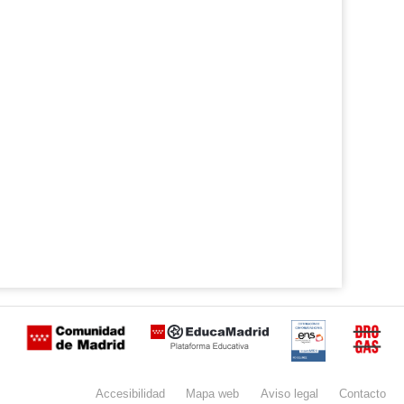
Certificación
Buzón
de
anónimo
Accesibilidad
Mapa
web
Aviso
legal
Contacto