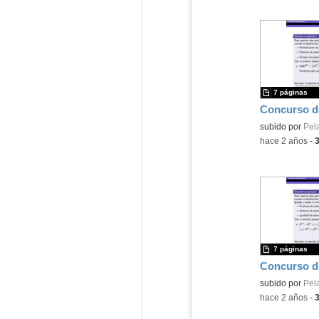
7 páginas
Contenido educ
subido por
Pel
-
hace 2 años
-
7 páginas
Contenido educ
subido por
Pel
-
hace 2 años
-