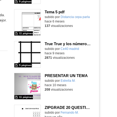
9 páginas
Tema 5 pdf
da.
Contenido educativo.
subido por
Distancia cepa parla
-
jor.
hace 6 meses
137
visualizaciones
11 páginas
True True y los números del 1 al 20
subido por
Ce40 madrid
-
hace 9 meses
2871
visualizaciones
5 páginas
PRESENTAR UN TEMA
Contenido educativo.
subido por
Estrella M.
-
hace 10 meses
208
visualizaciones
11 páginas
ZIPGRADE 20 QUESTIONS ABCD
subido por
Fernando M.
-
hace un año