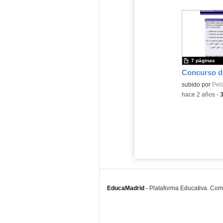
7 páginas
Contenido educ
subido por
Pel
-
hace 2 años
-
EducaMadrid
-
Plataforma Educativa. Co