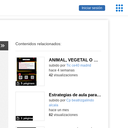
Servic
Iniciar sesión
Educa
Contenidos relacionados:
ANIMAL, VEGETAL O MINERAL
subido por
Tic ce40 madrid
-
hace 4 semanas
42
visualizaciones
5 páginas
Estrategias de aula para mejorar la atención y la gestión emocional
Contenido educativo.
subido por
Cp beatrizgalindo
alcala
-
hace un mes
82
visualizaciones
1 página