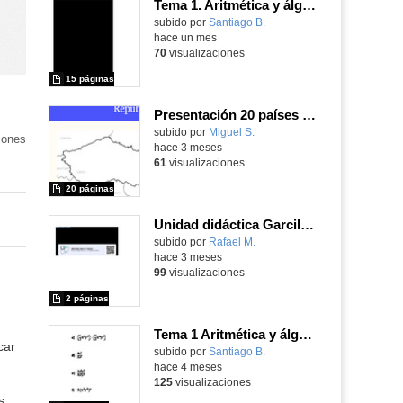
Tema 1. Aritmética y álgebra. 2.1. Logaritmos
Contenido educativo.
subido por
Santiago B.
-
hace un mes
70
visualizaciones
15 páginas
Presentación 20 países de Europa
Contenido educativo.
subido por
Miguel S.
-
iones
hace 3 meses
61
visualizaciones
20 páginas
Unidad didáctica Garcilaso de la Vega.
Contenido educativo.
subido por
Rafael M.
-
hace 3 meses
99
visualizaciones
2 páginas
Tema 1 Aritmética y álgebra 1.1. Potencias
car
Contenido educativo.
subido por
Santiago B.
-
hace 4 meses
125
visualizaciones
s