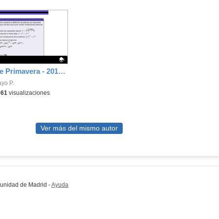
Concurso de Primavera - 2018 - Fase 1 - Nivel 3 - Ejercicio 5
ativo.
ayo P.
361
visualizaciones
Ver más del mismo autor
munidad de Madrid
-
Ayuda
(en ventana nueva)