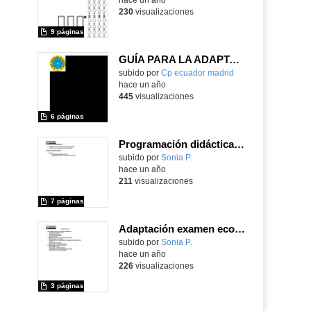
230
visualizaciones
9 páginas
GUÍA PARA LA ADAPTACIÓN DE LOS CENTROS CON ALUMNADO NEURODIVERGENTE
subido por
Cp ecuador madrid
-
hace un año
445
visualizaciones
6 páginas
Programación didáctica 2º Bach
Contenido educativo.
subido por
Sonia P.
-
hace un año
211
visualizaciones
7 páginas
Adaptación examen economía 1º Bach
Contenido educativo.
subido por
Sonia P.
-
hace un año
226
visualizaciones
3 páginas