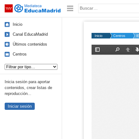
Mediateca de EducaMadrid
Saltar navegación
Palabra o frase:
Inicio
Canal EducaMadrid
Inicio
Centros
I
Últimos contenidos
Centros
Tipo de contenido:
Inicia sesión para aportar
contenidos, crear listas de
reproducción...
Iniciar sesión