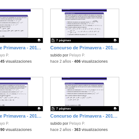
7 páginas
Concurso de Primavera - 2011 - Fase 2 - Nivel 2 - Ejercicio 11
Concurso de Primavera - 2014 - Fase 1 - Nivel 3 - Ejercicio 1
ativo.
ayo P.
Contenido educativo.
subido por
Pelayo P.
345
visualizaciones
-
hace 2 años
-
406
visualizaciones
7 páginas
Concurso de Primavera - 2016 - Fase 2 - Nivel 2 - Ejercicio 8
Concurso de Primavera - 2017 - Fase 1 - Nivel 3 - Ejercicio 20
ativo.
ayo P.
Contenido educativo.
subido por
Pelayo P.
390
visualizaciones
-
hace 2 años
-
363
visualizaciones