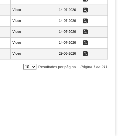
Vídeo
NaN14-07-2026
14-07-2026
Ver
Vídeo
NaN14-07-2026
14-07-2026
Ver
Vídeo
NaN14-07-2026
14-07-2026
Ver
Vídeo
NaN14-07-2026
14-07-2026
Ver
Vídeo
NaN29-06-2026
29-06-2026
Ver
Resultados por página
Página
1
de
211