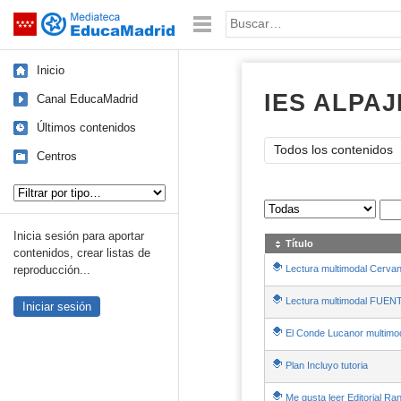
Mediateca de EducaMadrid
Saltar navegación
Palabra o frase:
Inicio
IES ALPAJ
Canal EducaMadrid
Últimos contenidos
Todos los contenidos
Centros
Tipo de contenido:
Sus archivos
:
Inicia sesión para aportar
Título
contenidos, crear listas de
Lectura multimodal Cervan
reproducción...
Lectura multimodal FU
Iniciar sesión
El Conde Lucanor multimo
Plan Incluyo tutoria
Me gusta leer Editorial R