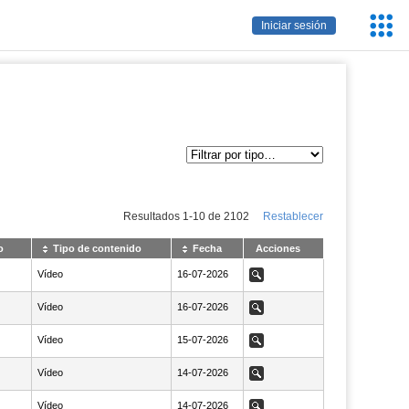
Servic
Iniciar sesión
Educa
Resultados
1
-
10
de
2102
Restablecer
o
Tipo de contenido
Fecha
Acciones
Vídeo
NaN16-07-2026
16-07-2026
Ver
Vídeo
NaN16-07-2026
16-07-2026
Ver
Vídeo
NaN15-07-2026
15-07-2026
Ver
Vídeo
NaN14-07-2026
14-07-2026
Ver
Vídeo
NaN14-07-2026
14-07-2026
Ver