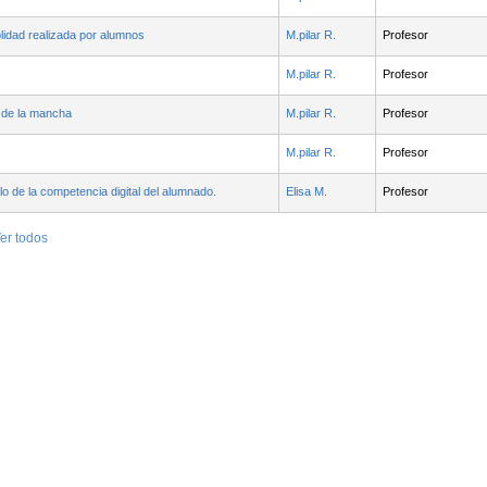
blidad realizada por alumnos
M.pilar R.
Profesor
M.pilar R.
Profesor
 de la mancha
M.pilar R.
Profesor
M.pilar R.
Profesor
lo de la competencia digital del alumnado.
Elisa M.
Profesor
er todos