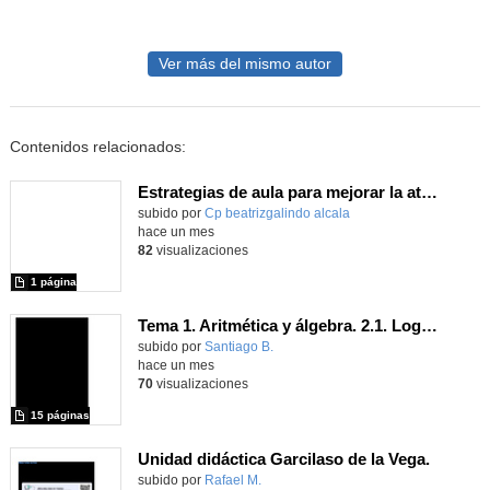
Ver más del mismo autor
Contenidos relacionados:
Estrategias de aula para mejorar la atención y la gestión emocional
Contenido educativo.
subido por
Cp beatrizgalindo alcala
-
hace un mes
82
visualizaciones
1 página
Tema 1. Aritmética y álgebra. 2.1. Logaritmos
Contenido educativo.
subido por
Santiago B.
-
hace un mes
70
visualizaciones
15 páginas
Unidad didáctica Garcilaso de la Vega.
Contenido educativo.
subido por
Rafael M.
-