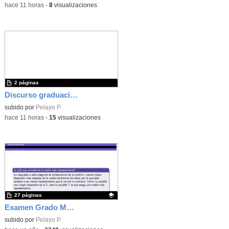
-
hace 11 horas
-
8
visualizaciones
2 páginas
Discurso graduación 4º ESO - Curso 25/26
subido por
Pelayo P.
-
hace 11 horas
-
15
visualizaciones
27 páginas
Examen Grado Medio - Matemáticas - 2024 - CAM
Contenido educativo.
subido por
Pelayo P.