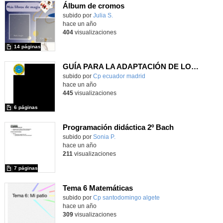
Álbum de cromos
Contenido educativo.
subido por
Julia S.
-
hace un año
404
visualizaciones
14 páginas
GUÍA PARA LA ADAPTACIÓN DE LOS CENTROS CON ALUMNADO NEURODIVERGENTE
subido por
Cp ecuador madrid
-
hace un año
445
visualizaciones
6 páginas
Programación didáctica 2º Bach
Contenido educativo.
subido por
Sonia P.
-
hace un año
211
visualizaciones
7 páginas
Tema 6 Matemáticas
Contenido educativo.
subido por
Cp santodomingo algete
-
hace un año
309
visualizaciones