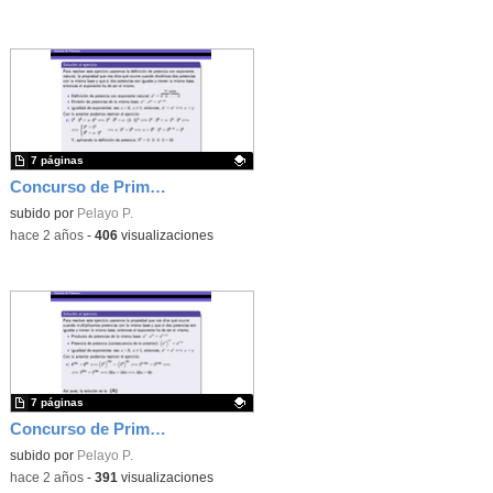
7 páginas
Concurso de Primavera - 2014 - Fase 1 - Nivel 3 - Ejercicio 1
Contenido educativo.
subido por
Pelayo P.
-
hace 2 años
-
406
visualizaciones
7 páginas
Concurso de Primavera - 2016 - Fase 2 - Nivel 2 - Ejercicio 8
Contenido educativo.
subido por
Pelayo P.
-
hace 2 años
-
391
visualizaciones