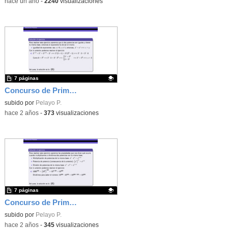
-
hace un año
-
2240
visualizaciones
7 páginas
Concurso de Primavera - 2010 - Fase 1 - Nivel 4 - Ejercicio 12
Contenido educativo.
subido por
Pelayo P.
-
hace 2 años
-
373
visualizaciones
7 páginas
Concurso de Primavera - 2011 - Fase 2 - Nivel 2 - Ejercicio 11
Contenido educativo.
subido por
Pelayo P.
-
hace 2 años
-
345
visualizaciones