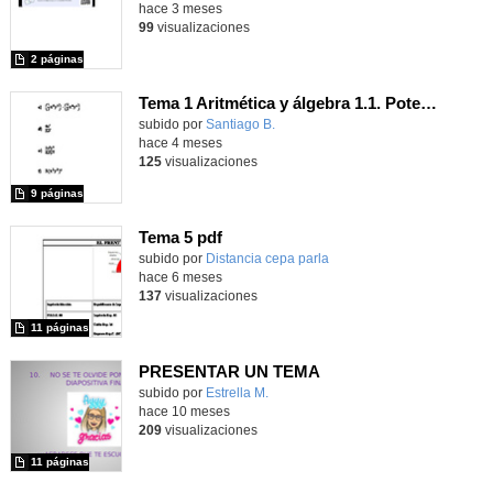
hace 3 meses
99
visualizaciones
2 páginas
Tema 1 Aritmética y álgebra 1.1. Potencias
Contenido educativo.
subido por
Santiago B.
-
hace 4 meses
125
visualizaciones
9 páginas
Tema 5 pdf
Contenido educativo.
subido por
Distancia cepa parla
-
hace 6 meses
137
visualizaciones
11 páginas
PRESENTAR UN TEMA
Contenido educativo.
subido por
Estrella M.
-
hace 10 meses
209
visualizaciones
11 páginas