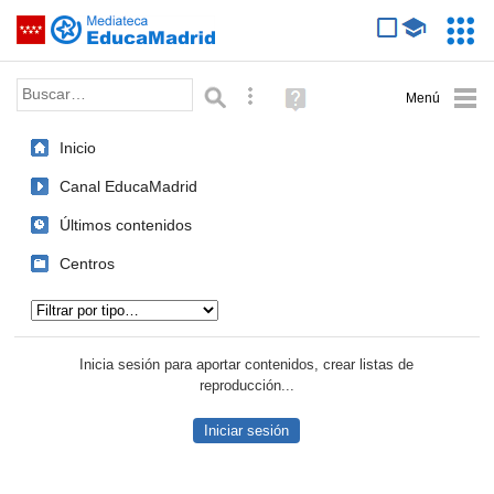
Mediateca de EducaMadrid
Saltar navegación
Servic
Educa
Palabra o frase:
Búsqueda avanzada
Ayuda
(en
ventana
Inicio
nueva)
Canal EducaMadrid
Últimos contenidos
Centros
Tipo de contenido:
Inicia sesión para aportar contenidos, crear listas de
reproducción...
Iniciar sesión