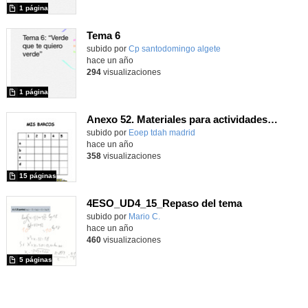
1 página
Tema 6
Contenido educativo.
subido por
Cp santodomingo algete
-
hace un año
294
visualizaciones
1 página
Anexo 52. Materiales para actividades específicas
Contenido educativo.
subido por
Eoep tdah madrid
-
hace un año
358
visualizaciones
15 páginas
4ESO_UD4_15_Repaso del tema
Contenido educativo.
subido por
Mario C.
-
hace un año
460
visualizaciones
5 páginas