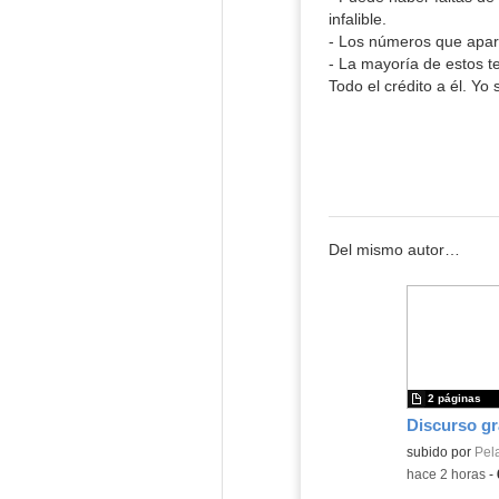
infalible.
- Los números que apare
- La mayoría de estos t
Todo el crédito a él. Y
Del mismo autor…
2 páginas
subido por
Pel
-
hace 2 horas
-