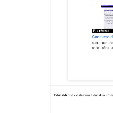
7 páginas
Contenido educ
subido por
Pel
-
hace 2 años
-
EducaMadrid
-
Plataforma Educativa. Co