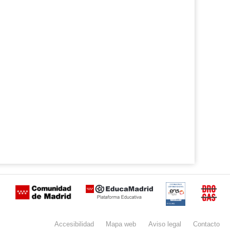
Certificación
Buzón
de
anónimo
Accesibilidad
Mapa
web
Aviso
legal
Contacto