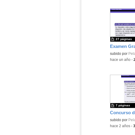
27 páginas
Contenido educ
subido por
Pel
-
hace un año
-
7 páginas
Contenido educ
subido por
Pel
-
hace 2 años
-