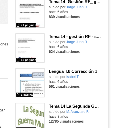
Tema 14 -Gestión RF_ guión-presentación seminario sonido
subido por
Jorge Juan R.
-
hace 6 años
839
visualizaciones
21 páginas
Tema 14 - gestión RF - seminario sonido cine
subido por
Jorge Juan R.
-
iones
hace 6 años
624
visualizaciones
13 páginas
Lengua T.8 Corrección 1
Contenido educativo.
subido por
Isabel T.
-
hace 6 años
561
visualizaciones
1 página
Tema 14 La Segunda Guerra Mundial
car
subido por
M. Aranzazu F.
-
hace 8 años
12785
visualizaciones
s