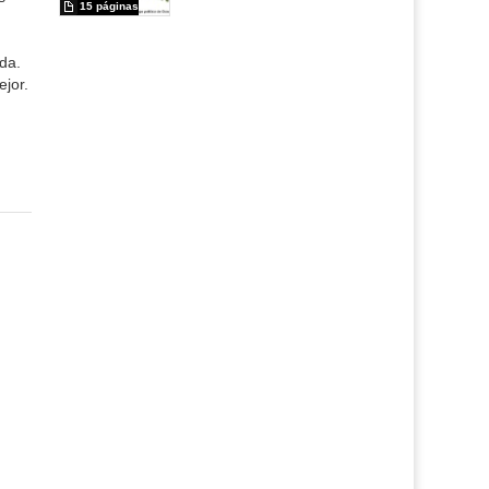
15 páginas
da.
jor.