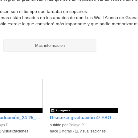
cen son el tiempo que tardaba en copiarlos.
emas están basados en los apuntes de don Luis Wulff Alonso de Grana
o sólo extraje lo que consideré más importante y que podía memorizar me
Más información
2 páginas
Discurso graduación_24-25_Final
Discurso graduación 4º ESO - Curso 25/26
ayo P.
subido por
Pelayo P.
6
visualizaciones
-
hace 2 horas
-
11
visualizaciones