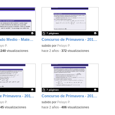
7 páginas
Examen Grado Medio - Matemáticas - 2024 - CAM
Concurso de Primavera - 2010 - Fase 1 - Nivel 4 - Ejercicio 12
ativo.
ayo P.
Contenido educativo.
subido por
Pelayo P.
2240
visualizaciones
-
hace 2 años
-
372
visualizaciones
7 páginas
Concurso de Primavera - 2011 - Fase 2 - Nivel 2 - Ejercicio 11
Concurso de Primavera - 2014 - Fase 1 - Nivel 3 - Ejercicio 1
ativo.
ayo P.
Contenido educativo.
subido por
Pelayo P.
345
visualizaciones
-
hace 2 años
-
406
visualizaciones