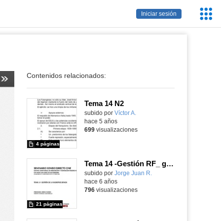
Servic
Iniciar sesión
Educa
Contenidos relacionados:
Tema 14 N2
Contenido educativo.
subido por
Víctor A.
-
hace 5 años
699
visualizaciones
4 páginas
Tema 14 -Gestión RF_ guión-presentación seminario sonido
subido por
Jorge Juan R.
-
hace 6 años
796
visualizaciones
21 páginas