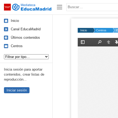
Mediateca de EducaMadrid
Saltar navegación
Palabra o frase:
Inicio
Canal EducaMadrid
Inicio
Centros
I
Últimos contenidos
Centros
Tipo de contenido:
Inicia sesión para aportar
contenidos, crear listas de
reproducción...
Iniciar sesión