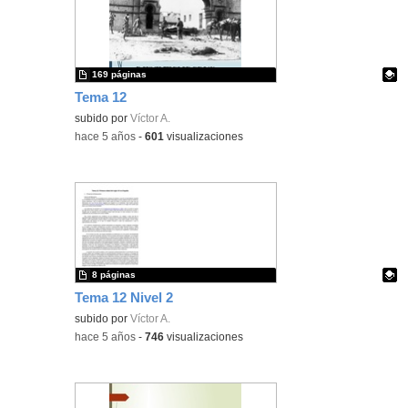
169 páginas
Tema 12
Contenido educativo.
subido por
Víctor A.
-
hace 5 años
-
601
visualizaciones
8 páginas
Tema 12 Nivel 2
Contenido educativo.
subido por
Víctor A.
-
hace 5 años
-
746
visualizaciones