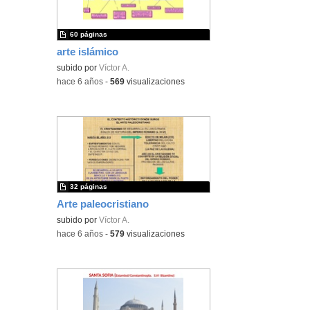
60 páginas
arte islámico
subido por
Víctor A.
-
hace 6 años
-
569
visualizaciones
32 páginas
Arte paleocristiano
subido por
Víctor A.
-
hace 6 años
-
579
visualizaciones