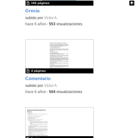
166 páginas
Grecia
Contenido educativo.
subido por
Víctor A.
-
hace 6 años
-
553
visualizaciones
4 páginas
Comentario
subido por
Víctor A.
-
hace 6 años
-
504
visualizaciones