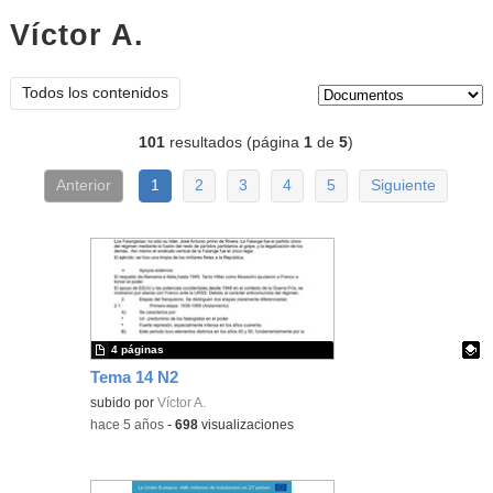
Víctor A.
documentos
Tipo de contenido:
Todos los contenidos
101
resultados (página
1
de
5
)
Anterior
1
2
3
4
5
Siguiente
4 páginas
Tema 14 N2
Contenido educativo.
subido por
Víctor A.
-
hace 5 años
-
698
visualizaciones