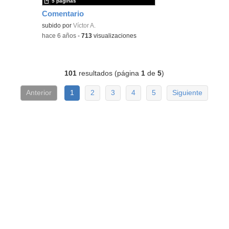
5 páginas
Comentario
subido por
Víctor A.
-
hace 6 años
-
713
visualizaciones
101
resultados (página
1
de
5
)
Anterior
1
2
3
4
5
Siguiente