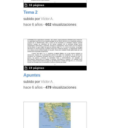
16 páginas
Tema 2
subido por
Víctor A.
-
hace 6 años
-
602
visualizaciones
19 páginas
Apuntes
subido por
Víctor A.
-
hace 6 años
-
479
visualizaciones