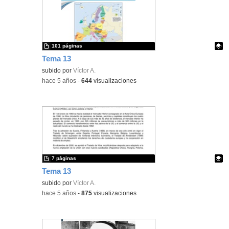
101 páginas
Tema 13
Contenido educativo.
subido por
Víctor A.
-
hace 5 años
-
644
visualizaciones
7 páginas
Tema 13
Contenido educativo.
subido por
Víctor A.
-
hace 5 años
-
875
visualizaciones