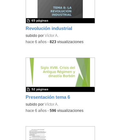
65 páginas
Revolución industrial
subido por
Víctor A.
-
hace 6 años
-
823
visualizaciones
52 páginas
Presentación tema 6
subido por
Víctor A.
-
hace 6 años
-
596
visualizaciones