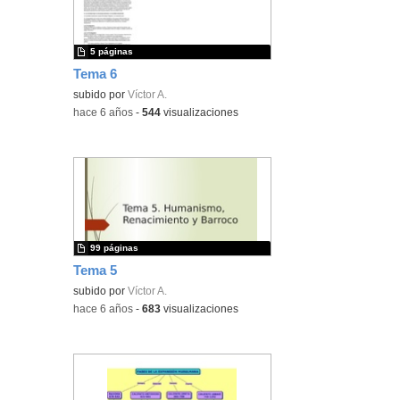
5 páginas
Tema 6
subido por
Víctor A.
-
hace 6 años
-
544
visualizaciones
99 páginas
Tema 5
subido por
Víctor A.
-
hace 6 años
-
683
visualizaciones