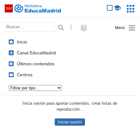
Mediateca de EducaMadrid
Saltar navegación
Servic
Educa
Palabra o frase:
Búsqueda avanzada
Ayuda
(en
ventana
Inicio
nueva)
Canal EducaMadrid
Últimos contenidos
Centros
Tipo de contenido:
Inicia sesión para aportar contenidos, crear listas de
reproducción...
Iniciar sesión