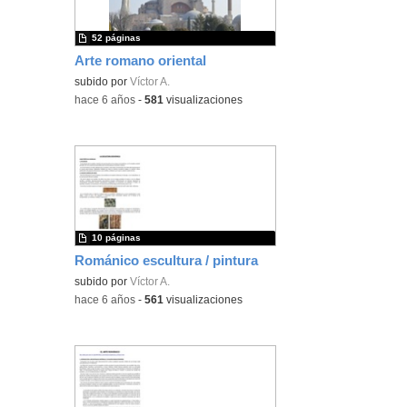
52 páginas
Arte romano oriental
subido por
Víctor A.
-
hace 6 años
-
581
visualizaciones
10 páginas
Románico escultura / pintura
subido por
Víctor A.
-
hace 6 años
-
561
visualizaciones