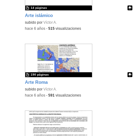
14 páginas
Arte islámico
Contenido educativo.
subido por
Víctor A.
-
hace 6 años
-
515
visualizaciones
190 páginas
Arte Roma
Contenido educativo.
subido por
Víctor A.
-
hace 6 años
-
591
visualizaciones