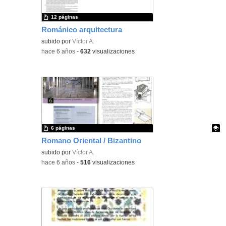
12 páginas
Románico arquitectura
subido por
Víctor A.
-
hace 6 años
-
632
visualizaciones
6 páginas
Romano Oriental / Bizantino
Contenido educativo.
subido por
Víctor A.
-
hace 6 años
-
516
visualizaciones