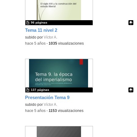
96 páginas
Tema 11 nivel 2
Contenido educativo.
subido por
Víctor A.
-
hace 5 años
-
1035
visualizaciones
137 páginas
Presentación Tema 9
Contenido educativo.
subido por
Víctor A.
-
hace 5 años
-
1153
visualizaciones