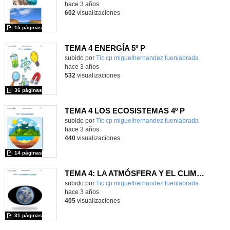
hace 3 años
602
visualizaciones
15 páginas
TEMA 4 ENERGÍA 5º P
Contenido educativo.
subido por
Tic cp miguelhernandez fuenlabrada
-
hace 3 años
532
visualizaciones
36 páginas
TEMA 4 LOS ECOSISTEMAS 4º P
Contenido educativo.
subido por
Tic cp miguelhernandez fuenlabrada
-
hace 3 años
440
visualizaciones
14 páginas
TEMA 4: LA ATMÓSFERA Y EL CLIMA 4º P
Contenido educativo.
subido por
Tic cp miguelhernandez fuenlabrada
-
hace 3 años
405
visualizaciones
31 páginas