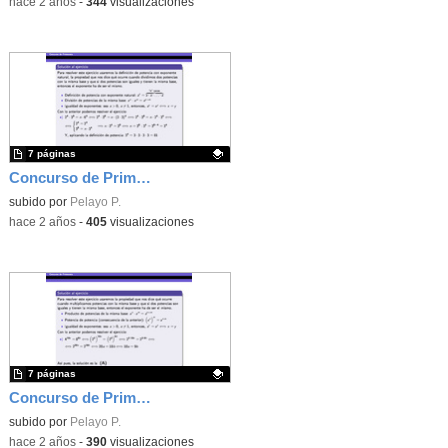
-
hace 2 años
-
344
visualizaciones
7 páginas
Concurso de Primavera - 2014 - Fase 1 - Nivel 3 - Ejercicio 1
Contenido educativo.
subido por
Pelayo P.
-
hace 2 años
-
405
visualizaciones
7 páginas
Concurso de Primavera - 2016 - Fase 2 - Nivel 2 - Ejercicio 8
Contenido educativo.
subido por
Pelayo P.
-
hace 2 años
-
390
visualizaciones