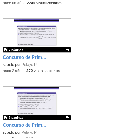
-
hace un año
-
2240
visualizaciones
7 páginas
Concurso de Primavera - 2010 - Fase 1 - Nivel 4 - Ejercicio 12
Contenido educativo.
subido por
Pelayo P.
-
hace 2 años
-
372
visualizaciones
7 páginas
Concurso de Primavera - 2011 - Fase 2 - Nivel 2 - Ejercicio 11
Contenido educativo.
subido por
Pelayo P.