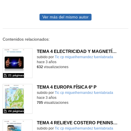
Ver más del mismo autor
Contenidos relacionados:
TEMA 4 ELECTRICIDAD Y MAGNETÍSMO 6º P
Contenido educativo.
subido por
Tic cp miguelhernandez fuenlabrada
-
hace 3 años
632
visualizaciones
21 páginas
TEMA 4 EUROPA FÍSICA 6º P
Contenido educativo.
subido por
Tic cp miguelhernandez fuenlabrada
-
hace 3 años
705
visualizaciones
24 páginas
TEMA 4 RELIEVE COSTERO PENINSULAR 5º P
Contenido educativo.
subido por
Tic cp miguelhernandez fuenlabrada
-