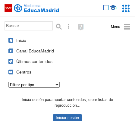
Mediateca de EducaMadrid
Saltar navegación
Servic
Educa
Palabra o frase:
Búsqueda avanzada
Ayuda
(en
ventana
Inicio
nueva)
Canal EducaMadrid
Últimos contenidos
Centros
Tipo de contenido:
Inicia sesión para aportar contenidos, crear listas de
reproducción...
Iniciar sesión