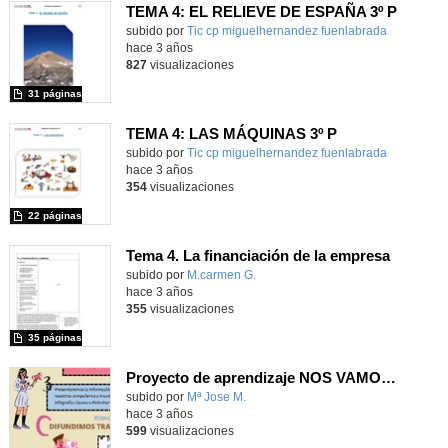
TEMA 4: EL RELIEVE DE ESPAÑA 3º P
Contenido educativo.
subido por
Tic cp miguelhernandez fuenlabrada
-
hace 3 años
827
visualizaciones
31 páginas
TEMA 4: LAS MÁQUINAS 3º P
Contenido educativo.
subido por
Tic cp miguelhernandez fuenlabrada
-
hace 3 años
354
visualizaciones
22 páginas
Tema 4. La financiación de la empresa
Contenido educativo.
subido por
M.carmen G.
-
hace 3 años
355
visualizaciones
35 páginas
Proyecto de aprendizaje NOS VAMOS DE VIAJE
Contenido educativo.
subido por
Mª Jose M.
-
hace 3 años
599
visualizaciones