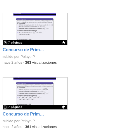
7 páginas
Concurso de Primavera - 2017 - Fase 1 - Nivel 3 - Ejercicio 20
Contenido educativo.
subido por
Pelayo P.
-
hace 2 años
-
363
visualizaciones
7 páginas
Concurso de Primavera - 2018 - Fase 1 - Nivel 3 - Ejercicio 5
Contenido educativo.
subido por
Pelayo P.
-
hace 2 años
-
361
visualizaciones