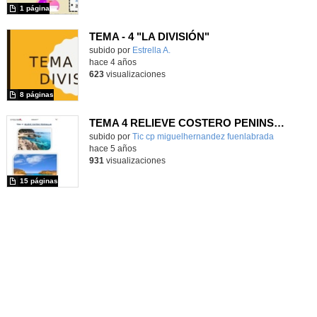
1 página
TEMA - 4 "LA DIVISIÓN"
Contenido educativo.
subido por
Estrella A.
-
hace 4 años
623
visualizaciones
8 páginas
TEMA 4 RELIEVE COSTERO PENINSULAR 5º P
Contenido educativo.
subido por
Tic cp miguelhernandez fuenlabrada
-
hace 5 años
931
visualizaciones
15 páginas