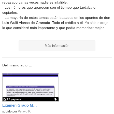
repasado varias veces nadie es infalible.
- Los números que aparecen son el tiempo que tardaba en
copiarlos.
- La mayoría de estos temas están basados en los apuntes de don
Luis Wulff Alonso de Granada. Todo el crédito a él. Yo sólo extraje
lo que consideré más importante y que podía memorizar mejor.
Más información
Del mismo autor…
27 páginas
Examen Grado Medio - Matemáticas - 2024 - CAM
Contenido educativo.
subido por
Pelayo P.