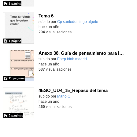
1 página
Tema 6
Contenido educativo.
subido por
Cp santodomingo algete
-
hace un año
294
visualizaciones
1 página
Anexo 38. Guía de pensamiento para la composición de un texto (E. Primaria)
Contenido educativo.
subido por
Eoep tdah madrid
-
hace un año
537
visualizaciones
11 páginas
4ESO_UD4_15_Repaso del tema
Contenido educativo.
subido por
Mario C.
-
hace un año
460
visualizaciones
5 páginas