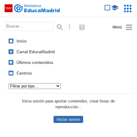
Mediateca de EducaMadrid
Saltar navegación
Servic
Educa
Palabra o frase:
Búsqueda avanzada
Ayuda
(en
ventana
Inicio
nueva)
Canal EducaMadrid
Últimos contenidos
Centros
Tipo de contenido:
Inicia sesión para aportar contenidos, crear listas de
reproducción...
Iniciar sesión