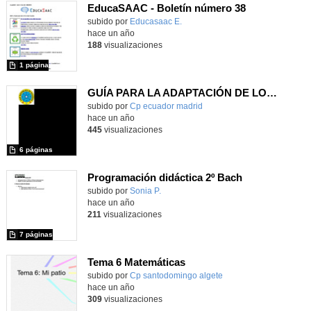
EducaSAAC - Boletín número 38
subido por
Educasaac E.
-
hace un año
188
visualizaciones
1 página
GUÍA PARA LA ADAPTACIÓN DE LOS CENTROS CON ALUMNADO NEURODIVERGENTE
subido por
Cp ecuador madrid
-
hace un año
445
visualizaciones
6 páginas
Programación didáctica 2º Bach
Contenido educativo.
subido por
Sonia P.
-
hace un año
211
visualizaciones
7 páginas
Tema 6 Matemáticas
Contenido educativo.
subido por
Cp santodomingo algete
-
hace un año
309
visualizaciones