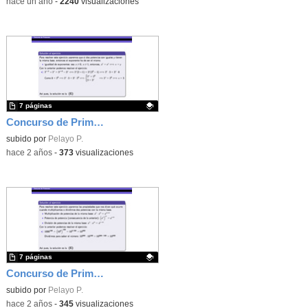
-
hace un año
-
2240
visualizaciones
7 páginas
Concurso de Primavera - 2010 - Fase 1 - Nivel 4 - Ejercicio 12
Contenido educativo.
subido por
Pelayo P.
-
hace 2 años
-
373
visualizaciones
7 páginas
Concurso de Primavera - 2011 - Fase 2 - Nivel 2 - Ejercicio 11
Contenido educativo.
subido por
Pelayo P.
-
hace 2 años
-
345
visualizaciones