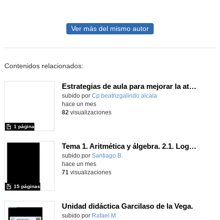
Ver más del mismo autor
Contenidos relacionados:
Estrategias de aula para mejorar la atención y la gestión emocional
Contenido educativo.
subido por
Cp beatrizgalindo alcala
-
hace un mes
82
visualizaciones
1 página
Tema 1. Aritmética y álgebra. 2.1. Logaritmos
Contenido educativo.
subido por
Santiago B.
-
hace un mes
71
visualizaciones
15 páginas
Unidad didáctica Garcilaso de la Vega.
Contenido educativo.
subido por
Rafael M.
-