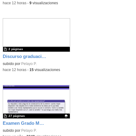
-
hace 12 horas
-
9
visualizaciones
2 páginas
Discurso graduación 4º ESO - Curso 25/26
subido por
Pelayo P.
-
hace 12 horas
-
15
visualizaciones
27 páginas
Examen Grado Medio - Matemáticas - 2024 - CAM
Contenido educativo.
subido por
Pelayo P.