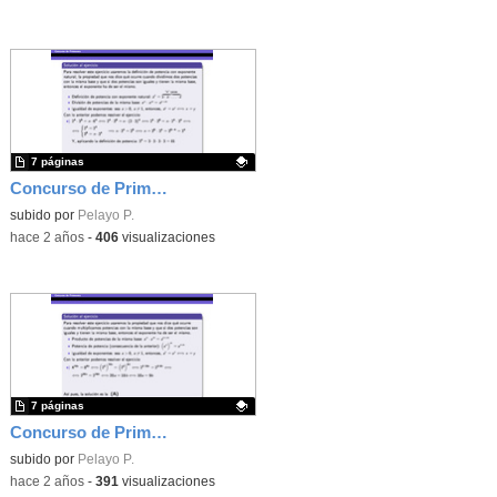
7 páginas
Concurso de Primavera - 2014 - Fase 1 - Nivel 3 - Ejercicio 1
Contenido educativo.
subido por
Pelayo P.
-
hace 2 años
-
406
visualizaciones
7 páginas
Concurso de Primavera - 2016 - Fase 2 - Nivel 2 - Ejercicio 8
Contenido educativo.
subido por
Pelayo P.
-
hace 2 años
-
391
visualizaciones