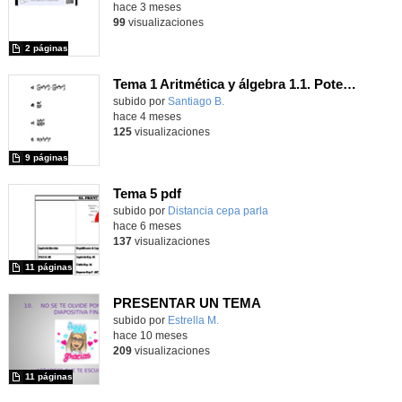
hace 3 meses
99
visualizaciones
2 páginas
Tema 1 Aritmética y álgebra 1.1. Potencias
Contenido educativo.
subido por
Santiago B.
-
hace 4 meses
125
visualizaciones
9 páginas
Tema 5 pdf
Contenido educativo.
subido por
Distancia cepa parla
-
hace 6 meses
137
visualizaciones
11 páginas
PRESENTAR UN TEMA
Contenido educativo.
subido por
Estrella M.
-
hace 10 meses
209
visualizaciones
11 páginas