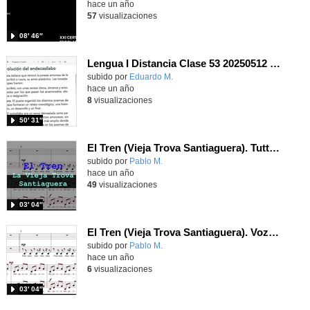
hace un año
57
visualizaciones
08′ 46″
Lengua I Distancia Clase 53 20250512 - Petrarca y Garcilaso de la Vega. Soneto XXIII.
Contenido educativo.
subido por
Eduardo M.
-
hace un año
8
visualizaciones
50′ 31″
El Tren (Vieja Trova Santiaguera). Tutti. Coro San Marcos. San Martín de la Vega.
Contenido educativo.
subido por
Pablo M.
-
hace un año
49
visualizaciones
03′ 04″
El Tren (Vieja Trova Santiaguera). Voz II. Coro San Marcos. San Martín de la Vega
Contenido educativo.
subido por
Pablo M.
-
hace un año
6
visualizaciones
03′ 04″