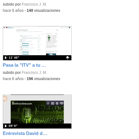
Contenido educativo.
subido por
Francisco J. M.
-
hace 6 años
-
140
visualizaciones
11′ 46″
Pasa la "ITV" a tu Aula Virtual
Contenido educativo.
subido por
Francisco J. M.
-
hace 6 años
-
196
visualizaciones
09′ 0″
Entrevista David de Orozco