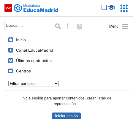
Mediateca de EducaMadrid
Saltar navegación
Servic
Educa
Palabra o frase:
Búsqueda avanzada
Ayuda
(en
ventana
Inicio
nueva)
Canal EducaMadrid
Últimos contenidos
Centros
Tipo de contenido:
Inicia sesión para aportar contenidos, crear listas de
reproducción...
Iniciar sesión