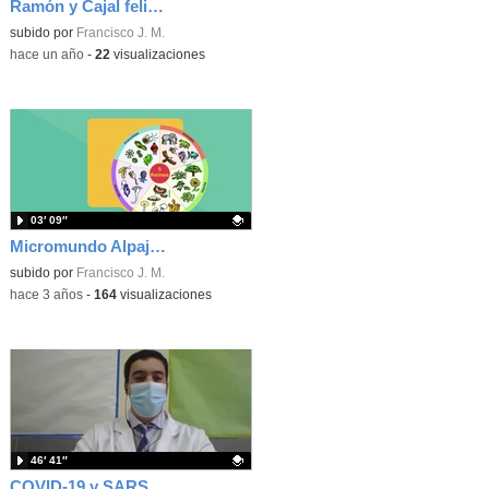
Ramón y Cajal felicita la Navidad
subido por
Francisco J. M.
-
hace un año
-
22
visualizaciones
03′ 09″
Micromundo Alpajés 2023: Aprende sobre la Resistencia a Antibióticos
Contenido educativo.
subido por
Francisco J. M.
-
hace 3 años
-
164
visualizaciones
46′ 41″
COVID-19 y SARS-CoV-2: De dónde venimos y adónde vamos (Javier Cantón)