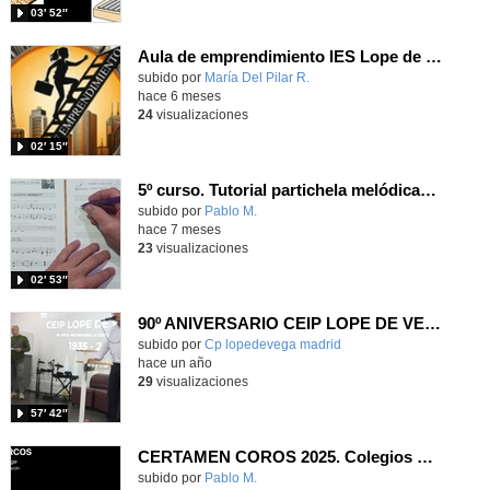
03′ 52″
Aula de emprendimiento IES Lope de Vega
Contenido educativo.
subido por
María Del Pilar R.
-
hace 6 meses
24
visualizaciones
02′ 15″
5º curso. Tutorial partichela melódicas Sinf. Nuevo Mundo de Dvorak.
Contenido educativo.
subido por
Pablo M.
-
hace 7 meses
23
visualizaciones
02′ 53″
90º ANIVERSARIO CEIP LOPE DE VEGA 1
Contenido educativo.
subido por
Cp lopedevega madrid
-
hace un año
29
visualizaciones
57′ 42″
CERTAMEN COROS 2025. Colegios San Marcos. San Martín de la Vega
Contenido educativo.
subido por
Pablo M.
-