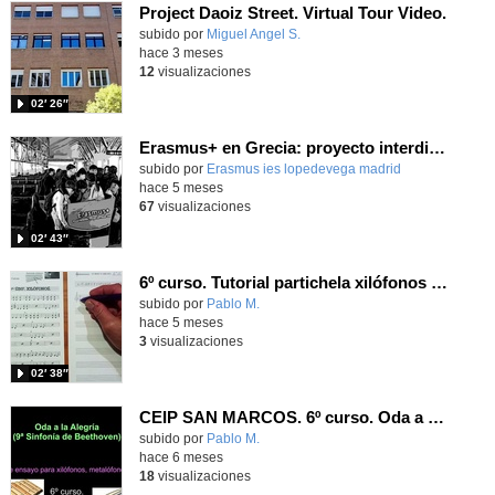
Project Daoiz Street. Virtual Tour Video.
Contenido educativo.
subido por
Miguel Angel S.
-
hace 3 meses
12
visualizaciones
02′ 26″
Erasmus+ en Grecia: proyecto interdisciplinar de 1º de ESO del IES Lope de Vega
subido por
Erasmus ies lopedevega madrid
-
hace 5 meses
67
visualizaciones
02′ 43″
6º curso. Tutorial partichela xilófonos 9ª Sinf. de Beethoven.
Contenido educativo.
subido por
Pablo M.
-
hace 5 meses
3
visualizaciones
02′ 38″
CEIP SAN MARCOS. 6º curso. Oda a la Alegria (9ª Sinf. Beethoven). Xilo/metalófonos y voz.
Contenido educativo.
subido por
Pablo M.
-
hace 6 meses
18
visualizaciones