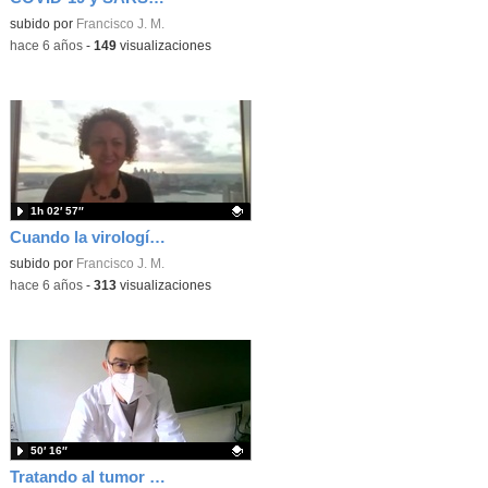
Contenido educativo.
subido por
Francisco J. M.
-
hace 6 años
-
149
visualizaciones
1h 02′ 57″
Cuando la virología define la agenda política y económica
Contenido educativo.
subido por
Francisco J. M.
-
hace 6 años
-
313
visualizaciones
50′ 16″
Tratando al tumor sin atacar al tumor. La Inmunoterapia contra el cáncer