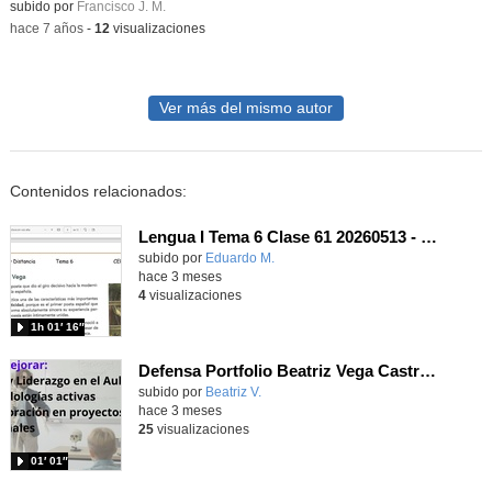
subido por
Francisco J. M.
-
hace 7 años
-
12
visualizaciones
Ver más del mismo autor
Contenidos relacionados:
Lengua I Tema 6 Clase 61 20260513 - Renacimiento (III): Garcilaso de la Vega
Contenido educativo.
subido por
Eduardo M.
-
hace 3 meses
4
visualizaciones
1h 01′ 16″
Defensa Portfolio Beatriz Vega Castro- Grupo 5 (100 horas)
Contenido educativo.
subido por
Beatriz V.
-
hace 3 meses
25
visualizaciones
01′ 01″