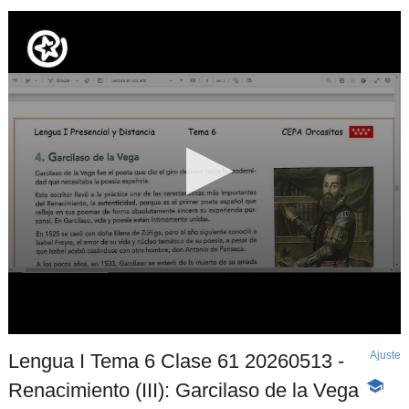
Ajuste
d
Lengua I Tema 6 Clase 61 20260513 -
p
Renacimiento (III): Garcilaso de la Vega
-
Conten