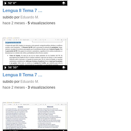
52′ 0″
Lengua II Tema 7 Clase 76 20260520 - Oraciones compuestas: tipos
Contenido educativo.
subido por
Eduardo M.
-
hace 2 meses
-
5
visualizaciones
56′ 50″
Lengua II Tema 7 Clase 75 20260519 - Generación del 98 (I)
Contenido educativo.
subido por
Eduardo M.
-
hace 2 meses
-
3
visualizaciones