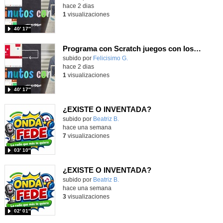
hace 2 dias
1
visualizaciones
40′ 17″
Programa con Scratch juegos con los partidos del mundial 2026 ganados por España
Contenido educativo.
subido por
Felicisimo G.
-
hace 2 dias
1
visualizaciones
40′ 17″
¿EXISTE O INVENTADA?
Contenido educativo.
subido por
Beatriz B.
-
hace una semana
7
visualizaciones
03′ 10″
¿EXISTE O INVENTADA?
Contenido educativo.
subido por
Beatriz B.
-
hace una semana
3
visualizaciones
02′ 01″