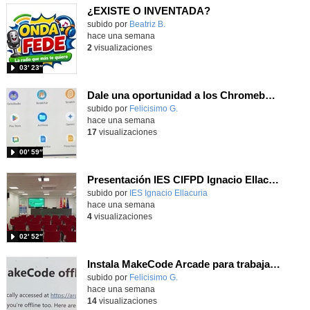
¿EXISTE O INVENTADA?
Contenido educativo.
subido por
Beatriz B.
-
hace una semana
2
visualizaciones
03′ 23″
Dale una oportunidad a los Chromebooks y utiliza un proyector para realizar talleres si no tienes pantallas táctiles
Contenido educativo.
subido por
Felicisimo G.
-
hace una semana
17
visualizaciones
00′ 59″
Presentación IES CIFPD Ignacio Ellacuría
Contenido educativo.
subido por
IES Ignacio Ellacuria
-
hace una semana
4
visualizaciones
02′ 52″
Instala MakeCode Arcade para trabajar offline en tu tablet, ordenador, Chromebook
Contenido educativo.
subido por
Felicisimo G.
-
hace una semana
14
visualizaciones