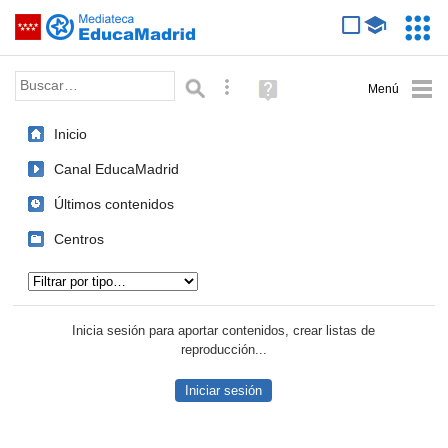
Mediateca de EducaMadrid
Saltar navegación
Servic
Educa
Palabra o frase:
Búsqueda avanzada
Ayuda
(en
ventana
Inicio
nueva)
Canal EducaMadrid
Últimos contenidos
Centros
Tipo de contenido:
Inicia sesión para aportar contenidos, crear listas de
reproducción...
Iniciar sesión