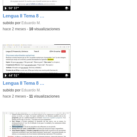
50′ 37″
Lengua II Tema 8 Clase 80 20260531 - Oraciones subordinadas adjetivas o de relativo
Contenido educativo.
subido por
Eduardo M.
-
hace 2 meses
-
10
visualizaciones
44′ 51″
Lengua II Tema 8 Clase 79 20260520 - Oraciones subordinadas sustantivas
Contenido educativo.
subido por
Eduardo M.
-
hace 2 meses
-
11
visualizaciones