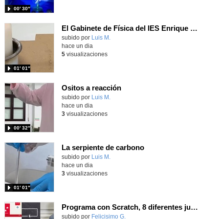
00′ 30″
El Gabinete de Física del IES Enrique Tierno Galván de Parla (Curso 25-26)
Contenido educativo.
subido por
Luis M.
-
hace un dia
5
visualizaciones
01′ 01″
Ositos a reacción
Contenido educativo.
subido por
Luis M.
-
hace un dia
3
visualizaciones
00′ 32″
La serpiente de carbono
Contenido educativo.
subido por
Luis M.
-
hace un dia
3
visualizaciones
01′ 01″
Programa con Scratch, 8 diferentes juegos para vivir la emoción de los partidos de España en el mundial 2026
Contenido educativo.
subido por
Felicisimo G.
-