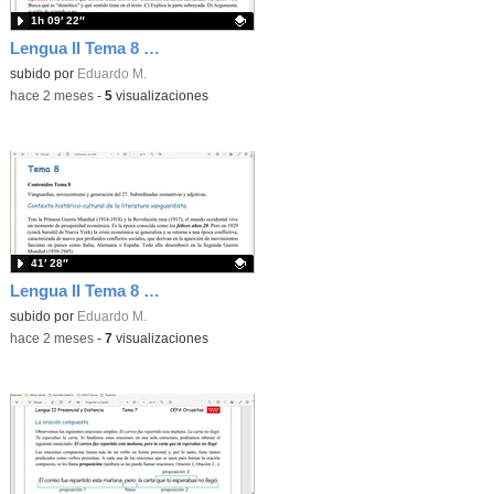
1h 09′ 22″
Lengua II Tema 8 Clase 78 20260520 - Generación del 27
Contenido educativo.
subido por
Eduardo M.
-
hace 2 meses
-
5
visualizaciones
41′ 28″
Lengua II Tema 8 Clase 77 20260520 - Vanguardias y generación del 14
Contenido educativo.
subido por
Eduardo M.
-
hace 2 meses
-
7
visualizaciones