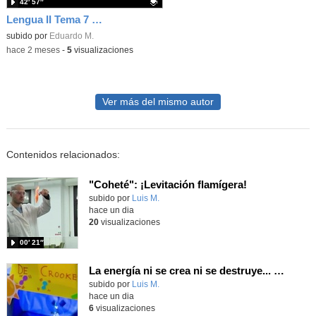
42′ 57″
Lengua II Tema 7 Clase 74 20260519 - Figuras retóricas y Juan Ramón Jiménez
Contenido educativo.
subido por
Eduardo M.
-
hace 2 meses
-
5
visualizaciones
Ver más del mismo autor
Contenidos relacionados:
"Coheté": ¡Levitación flamígera!
Contenido educativo.
subido por
Luis M.
-
hace un dia
20
visualizaciones
00′ 21″
La energía ni se crea ni se destruye... ¡se experimenta! El Tierno en la Feria Madrid es Ciencia 2026
Contenido educativo.
subido por
Luis M.
-
hace un dia
6
visualizaciones