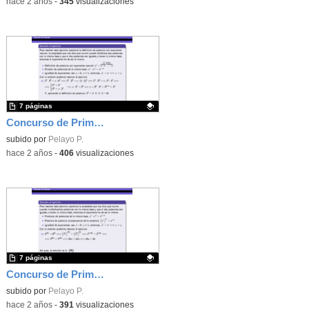
-
hace 2 años
-
345
visualizaciones
7 páginas
Concurso de Primavera - 2014 - Fase 1 - Nivel 3 - Ejercicio 1
Contenido educativo.
subido por
Pelayo P.
-
hace 2 años
-
406
visualizaciones
7 páginas
Concurso de Primavera - 2016 - Fase 2 - Nivel 2 - Ejercicio 8
Contenido educativo.
subido por
Pelayo P.
-
hace 2 años
-
391
visualizaciones