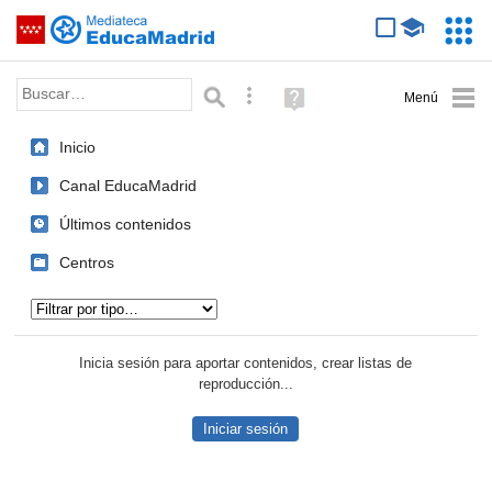
Mediateca de EducaMadrid
Saltar navegación
Servic
Educa
Palabra o frase:
Búsqueda avanzada
Ayuda
(en
ventana
Inicio
nueva)
Canal EducaMadrid
Últimos contenidos
Centros
Tipo de contenido:
Inicia sesión para aportar contenidos, crear listas de
reproducción...
Iniciar sesión