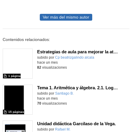
Ver más del mismo autor
Contenidos relacionados:
Estrategias de aula para mejorar la atención y la gestión emocional
Contenido educativo.
subido por
Cp beatrizgalindo alcala
-
hace un mes
82
visualizaciones
1 página
Tema 1. Aritmética y álgebra. 2.1. Logaritmos
Contenido educativo.
subido por
Santiago B.
-
hace un mes
70
visualizaciones
15 páginas
Unidad didáctica Garcilaso de la Vega.
Contenido educativo.
subido por
Rafael M.
-