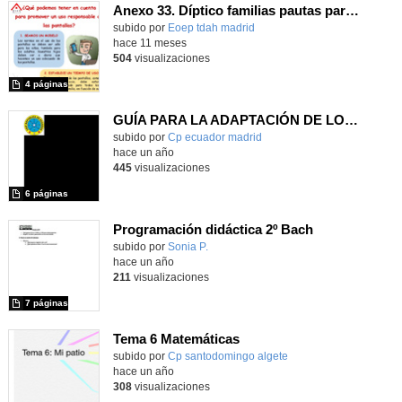
Anexo 33. Díptico familias pautas para el uso de pantallas
Contenido educativo.
subido por
Eoep tdah madrid
-
hace 11 meses
504
visualizaciones
4 páginas
GUÍA PARA LA ADAPTACIÓN DE LOS CENTROS CON ALUMNADO NEURODIVERGENTE
subido por
Cp ecuador madrid
-
hace un año
445
visualizaciones
6 páginas
Programación didáctica 2º Bach
Contenido educativo.
subido por
Sonia P.
-
hace un año
211
visualizaciones
7 páginas
Tema 6 Matemáticas
Contenido educativo.
subido por
Cp santodomingo algete
-
hace un año
308
visualizaciones