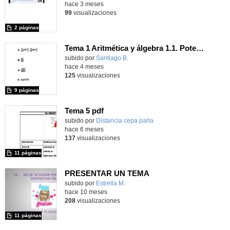
hace 3 meses
99
visualizaciones
2 páginas
Tema 1 Aritmética y álgebra 1.1. Potencias
Contenido educativo.
subido por
Santiago B.
-
hace 4 meses
125
visualizaciones
9 páginas
Tema 5 pdf
Contenido educativo.
subido por
Distancia cepa parla
-
hace 6 meses
137
visualizaciones
11 páginas
PRESENTAR UN TEMA
Contenido educativo.
subido por
Estrella M.
-
hace 10 meses
208
visualizaciones
11 páginas