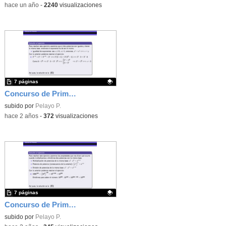
-
hace un año
-
2240
visualizaciones
7 páginas
Concurso de Primavera - 2010 - Fase 1 - Nivel 4 - Ejercicio 12
Contenido educativo.
subido por
Pelayo P.
-
hace 2 años
-
372
visualizaciones
7 páginas
Concurso de Primavera - 2011 - Fase 2 - Nivel 2 - Ejercicio 11
Contenido educativo.
subido por
Pelayo P.