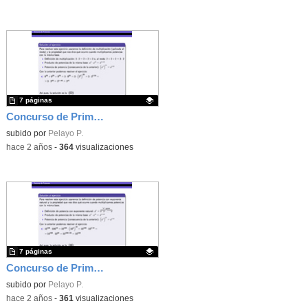
7 páginas
Concurso de Primavera - 2017 - Fase 1 - Nivel 3 - Ejercicio 20
Contenido educativo.
subido por
Pelayo P.
-
hace 2 años
-
364
visualizaciones
7 páginas
Concurso de Primavera - 2018 - Fase 1 - Nivel 3 - Ejercicio 5
Contenido educativo.
subido por
Pelayo P.
-
hace 2 años
-
361
visualizaciones