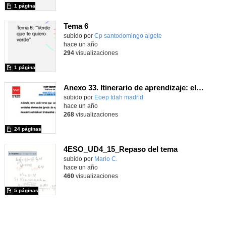
1 página
Tema 6
Contenido educativo.
subido por
Cp santodomingo algete
-
hace un año
294
visualizaciones
1 página
Anexo 33. Itinerario de aprendizaje: el volumen (6º EP)
Contenido educativo.
subido por
Eoep tdah madrid
-
hace un año
268
visualizaciones
24 páginas
4ESO_UD4_15_Repaso del tema
Contenido educativo.
subido por
Mario C.
-
hace un año
460
visualizaciones
5 páginas