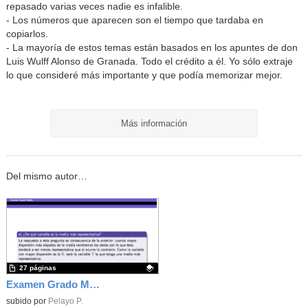
repasado varias veces nadie es infalible.
- Los números que aparecen son el tiempo que tardaba en
copiarlos.
- La mayoría de estos temas están basados en los apuntes de don
Luis Wulff Alonso de Granada. Todo el crédito a él. Yo sólo extraje
lo que consideré más importante y que podía memorizar mejor.
Más información
Del mismo autor…
27 páginas
Examen Grado Medio - Matemáticas - 2024 - CAM
Contenido educativo.
subido por
Pelayo P.