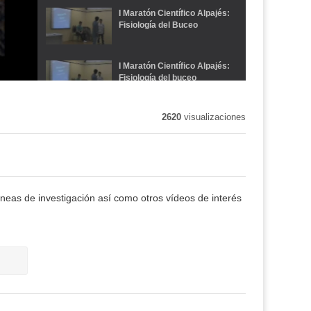
I Maratón Científico Alpajés:
Fisiología del Buceo
I Maratón Científico Alpajés:
Fisiología del buceo
2620
visualizaciones
Vida al límite
Extremófilos
íneas de investigación así como otros vídeos de interés
Vida abisal
Impresiones de un viaje
sumarino