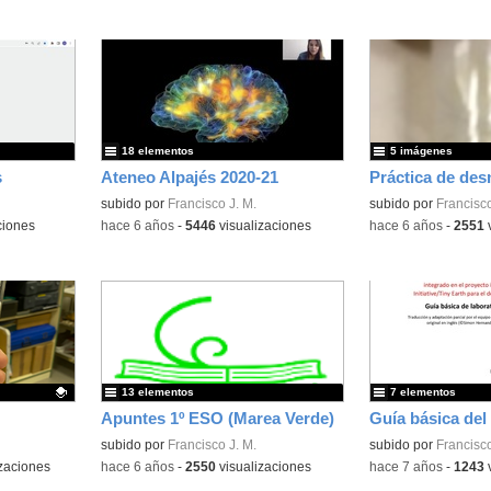
18 elementos
5 imágenes
s
Ateneo Alpajés 2020-21
subido por
Francisco J. M.
Contenido educativo
subido por
Francisco
ciones
-
hace 6 años
-
5446
visualizaciones
-
hace 6 años
-
2551
v
13 elementos
7 elementos
Apuntes 1º ESO (Marea Verde)
Guía básica del
subido por
Francisco J. M.
subido por
Francisco
zaciones
-
hace 6 años
-
2550
visualizaciones
-
hace 7 años
-
1243
v