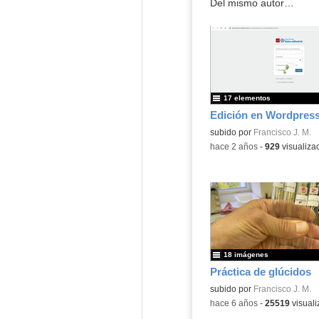
Del mismo autor…
17 elementos
Edición en Wordpres
subido por
Francisco J. M.
-
hace 2 años
-
929
visualiza
18 imágenes
Práctica de glúcidos
Contenido educativo.
subido por
Francisco J. M.
-
hace 6 años
-
25519
visuali