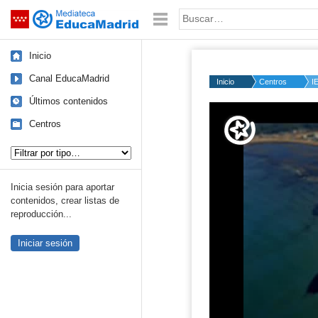
Mediateca de EducaMadrid
Saltar navegación
Palabra o frase:
Inicio
Canal EducaMadrid
Inicio
Centros
I
Últimos contenidos
Centros
Tipo de contenido:
Inicia sesión para aportar
contenidos, crear listas de
reproducción...
Iniciar sesión