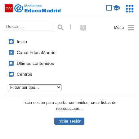
Mediateca de EducaMadrid
Saltar navegación
Servic
Educa
Palabra o frase:
Búsqueda avanzada
Ayuda
(en
ventana
Inicio
nueva)
Canal EducaMadrid
Últimos contenidos
Centros
Tipo de contenido:
Inicia sesión para aportar contenidos, crear listas de
reproducción...
Iniciar sesión