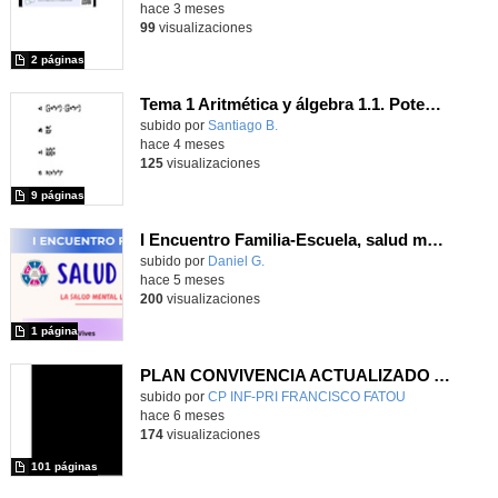
hace 3 meses
99
visualizaciones
2 páginas
Tema 1 Aritmética y álgebra 1.1. Potencias
Contenido educativo.
subido por
Santiago B.
-
hace 4 meses
125
visualizaciones
9 páginas
I Encuentro Familia-Escuela, salud mental y bienestar emocional
Contenido educativo.
subido por
Daniel G.
-
hace 5 meses
200
visualizaciones
1 página
PLAN CONVIVENCIA ACTUALIZADO A 19-01-2026
Contenido educativo.
subido por
CP INF-PRI FRANCISCO FATOU
-
hace 6 meses
174
visualizaciones
101 páginas