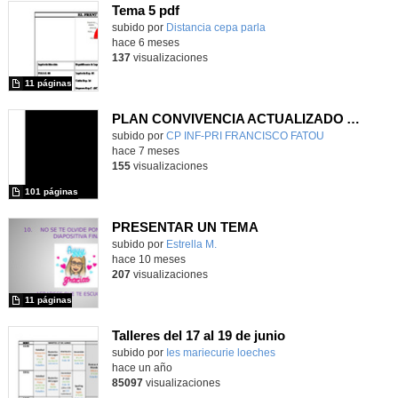
Tema 5 pdf
Contenido educativo.
subido por
Distancia cepa parla
-
hace 6 meses
137
visualizaciones
11 páginas
PLAN CONVIVENCIA ACTUALIZADO A 19-01-2026
Contenido educativo.
subido por
CP INF-PRI FRANCISCO FATOU
-
hace 7 meses
155
visualizaciones
101 páginas
PRESENTAR UN TEMA
Contenido educativo.
subido por
Estrella M.
-
hace 10 meses
207
visualizaciones
11 páginas
Talleres del 17 al 19 de junio
Contenido educativo.
subido por
Ies mariecurie loeches
-
hace un año
85097
visualizaciones