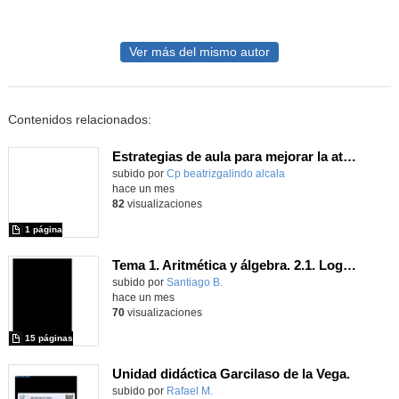
Ver más del mismo autor
Contenidos relacionados:
Estrategias de aula para mejorar la atención y la gestión emocional
Contenido educativo.
subido por
Cp beatrizgalindo alcala
-
hace un mes
82
visualizaciones
1 página
Tema 1. Aritmética y álgebra. 2.1. Logaritmos
Contenido educativo.
subido por
Santiago B.
-
hace un mes
70
visualizaciones
15 páginas
Unidad didáctica Garcilaso de la Vega.
Contenido educativo.
subido por
Rafael M.
-