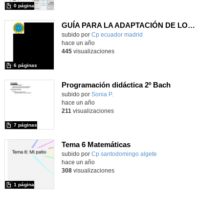
0 página
GUÍA PARA LA ADAPTACIÓN DE LOS CENTROS CON ALUMNADO NEURODIVERGENTE
subido por
Cp ecuador madrid
-
hace un año
445
visualizaciones
6 páginas
Programación didáctica 2º Bach
Contenido educativo.
subido por
Sonia P.
-
hace un año
211
visualizaciones
7 páginas
Tema 6 Matemáticas
Contenido educativo.
subido por
Cp santodomingo algete
-
hace un año
308
visualizaciones
1 página