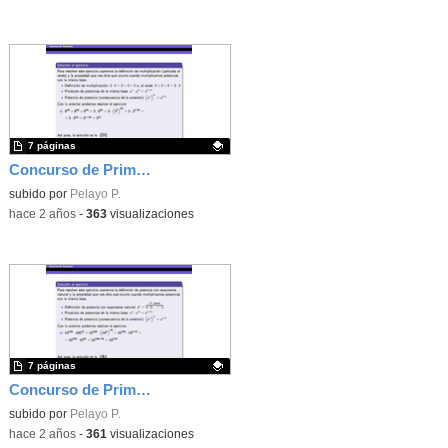
7 páginas
Concurso de Primavera - 2017 - Fase 1 - Nivel 3 - Ejercicio 20
Contenido educativo.
subido por
Pelayo P.
-
hace 2 años
-
363
visualizaciones
7 páginas
Concurso de Primavera - 2018 - Fase 1 - Nivel 3 - Ejercicio 5
Contenido educativo.
subido por
Pelayo P.
-
hace 2 años
-
361
visualizaciones