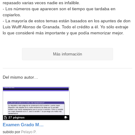
repasado varias veces nadie es infalible.
- Los números que aparecen son el tiempo que tardaba en
copiarlos.
- La mayoría de estos temas están basados en los apuntes de don
Luis Wulff Alonso de Granada. Todo el crédito a él. Yo sólo extraje
lo que consideré más importante y que podía memorizar mejor.
Más información
Del mismo autor…
27 páginas
Examen Grado Medio - Matemáticas - 2024 - CAM
Contenido educativo.
subido por
Pelayo P.