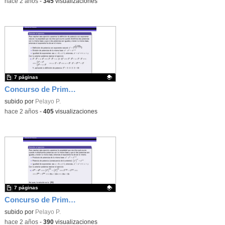
-
hace 2 años
-
345
visualizaciones
7 páginas
Concurso de Primavera - 2014 - Fase 1 - Nivel 3 - Ejercicio 1
Contenido educativo.
subido por
Pelayo P.
-
hace 2 años
-
405
visualizaciones
7 páginas
Concurso de Primavera - 2016 - Fase 2 - Nivel 2 - Ejercicio 8
Contenido educativo.
subido por
Pelayo P.
-
hace 2 años
-
390
visualizaciones