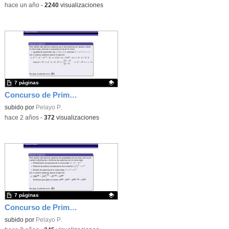
-
hace un año
-
2240
visualizaciones
7 páginas
Concurso de Primavera - 2010 - Fase 1 - Nivel 4 - Ejercicio 12
Contenido educativo.
subido por
Pelayo P.
-
hace 2 años
-
372
visualizaciones
7 páginas
Concurso de Primavera - 2011 - Fase 2 - Nivel 2 - Ejercicio 11
Contenido educativo.
subido por
Pelayo P.