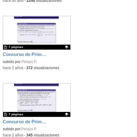
-
hace un año
-
2240
visualizaciones
7 páginas
Concurso de Primavera - 2010 - Fase 1 - Nivel 4 - Ejercicio 12
Contenido educativo.
subido por
Pelayo P.
-
hace 2 años
-
372
visualizaciones
7 páginas
Concurso de Primavera - 2011 - Fase 2 - Nivel 2 - Ejercicio 11
Contenido educativo.
subido por
Pelayo P.
-
hace 2 años
-
345
visualizaciones