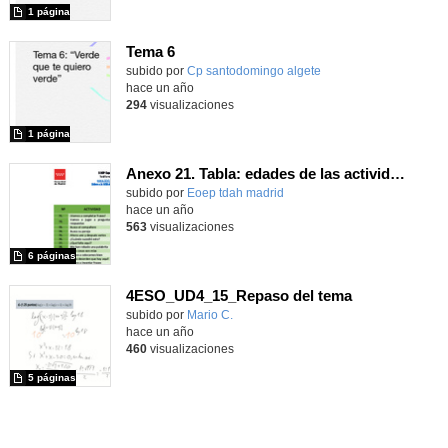
1 página
Tema 6
Contenido educativo.
subido por
Cp santodomingo algete
-
hace un año
294
visualizaciones
1 página
Anexo 21. Tabla: edades de las actividades para las capacidades lingüísticas
Contenido educativo.
subido por
Eoep tdah madrid
-
hace un año
563
visualizaciones
6 páginas
4ESO_UD4_15_Repaso del tema
Contenido educativo.
subido por
Mario C.
-
hace un año
460
visualizaciones
5 páginas