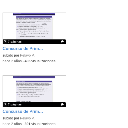
7 páginas
Concurso de Primavera - 2014 - Fase 1 - Nivel 3 - Ejercicio 1
Contenido educativo.
subido por
Pelayo P.
-
hace 2 años
-
406
visualizaciones
7 páginas
Concurso de Primavera - 2016 - Fase 2 - Nivel 2 - Ejercicio 8
Contenido educativo.
subido por
Pelayo P.
-
hace 2 años
-
391
visualizaciones