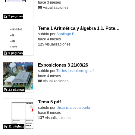
hace 3 meses
99
visualizaciones
2 páginas
Tema 1 Aritmética y álgebra 1.1. Potencias
Contenido educativo.
subido por
Santiago B.
-
hace 4 meses
125
visualizaciones
9 páginas
Exposiciones 3 21/03/26
Contenido educativo.
subido por
Tic ies josehierro getafe
-
hace 4 meses
88
visualizaciones
23 páginas
Tema 5 pdf
Contenido educativo.
subido por
Distancia cepa parla
-
hace 6 meses
137
visualizaciones
11 páginas