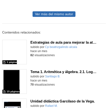
Ver más del mismo autor
Contenidos relacionados:
Estrategias de aula para mejorar la atención y la gestión emocional
Contenido educativo.
subido por
Cp beatrizgalindo alcala
-
hace un mes
82
visualizaciones
1 página
Tema 1. Aritmética y álgebra. 2.1. Logaritmos
Contenido educativo.
subido por
Santiago B.
-
hace un mes
70
visualizaciones
15 páginas
Unidad didáctica Garcilaso de la Vega.
Contenido educativo.
subido por
Rafael M.
-