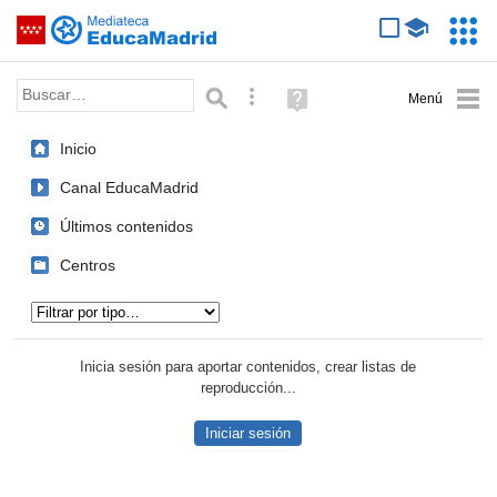
Mediateca de EducaMadrid
Saltar navegación
Servic
Educa
Palabra o frase:
Búsqueda avanzada
Ayuda
(en
ventana
Inicio
nueva)
Canal EducaMadrid
Últimos contenidos
Centros
Tipo de contenido:
Inicia sesión para aportar contenidos, crear listas de
reproducción...
Iniciar sesión