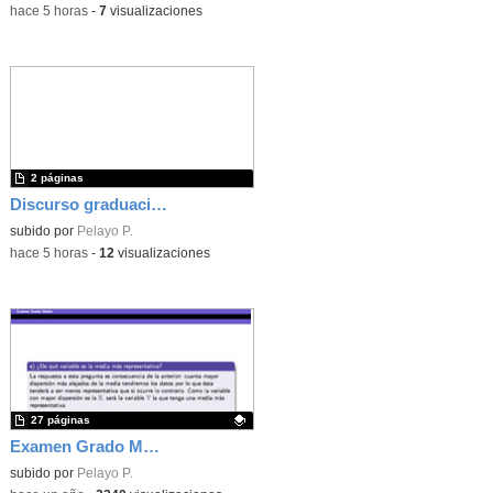
-
hace 5 horas
-
7
visualizaciones
2 páginas
Discurso graduación 4º ESO - Curso 25/26
subido por
Pelayo P.
-
hace 5 horas
-
12
visualizaciones
27 páginas
Examen Grado Medio - Matemáticas - 2024 - CAM
Contenido educativo.
subido por
Pelayo P.