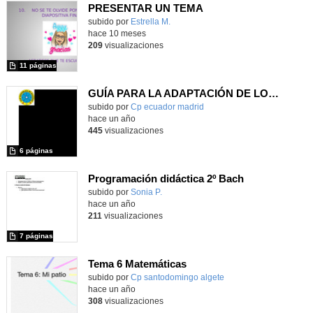
PRESENTAR UN TEMA
Contenido educativo.
subido por
Estrella M.
-
hace 10 meses
209
visualizaciones
11 páginas
GUÍA PARA LA ADAPTACIÓN DE LOS CENTROS CON ALUMNADO NEURODIVERGENTE
subido por
Cp ecuador madrid
-
hace un año
445
visualizaciones
6 páginas
Programación didáctica 2º Bach
Contenido educativo.
subido por
Sonia P.
-
hace un año
211
visualizaciones
7 páginas
Tema 6 Matemáticas
Contenido educativo.
subido por
Cp santodomingo algete
-
hace un año
308
visualizaciones