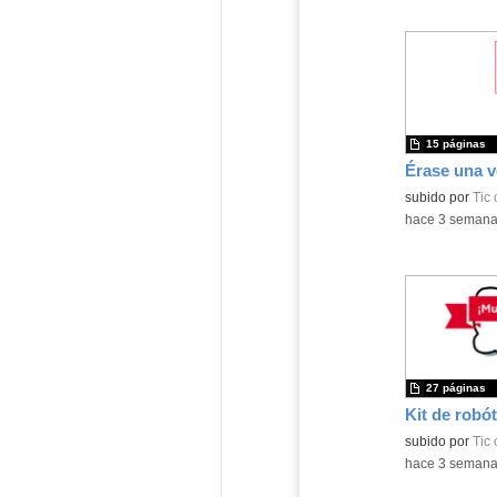
15 páginas
subido por
Tic
-
hace 3 seman
27 páginas
Kit de robót
Contenido educ
subido por
Tic
-
hace 3 seman