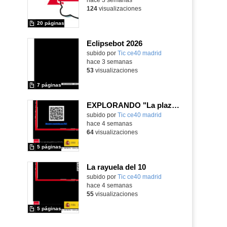
124
visualizaciones
20 páginas
Eclipsebot 2026
subido por
Tic ce40 madrid
-
hace 3 semanas
53
visualizaciones
7 páginas
EXPLORANDO "La plaza tiene una torre" con MachaBOT
subido por
Tic ce40 madrid
-
hace 4 semanas
64
visualizaciones
5 páginas
La rayuela del 10
subido por
Tic ce40 madrid
-
hace 4 semanas
55
visualizaciones
5 páginas