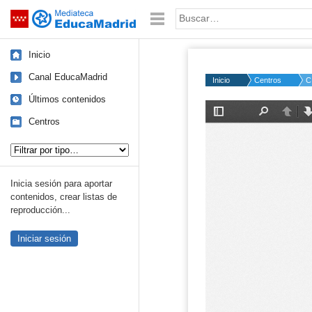
Mediateca de EducaMadrid
Saltar navegación
Palabra o frase:
Inicio
Canal EducaMadrid
Inicio
Centros
C
Últimos contenidos
Centros
Tipo de contenido:
Inicia sesión para aportar
contenidos, crear listas de
reproducción...
Iniciar sesión