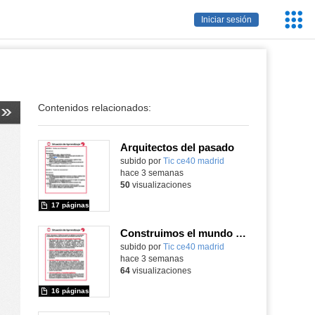
Servic
Iniciar sesión
Educa
Contenidos relacionados:
Arquitectos del pasado
subido por
Tic ce40 madrid
-
hace 3 semanas
50
visualizaciones
17 páginas
Construimos el mundo con LEGO
subido por
Tic ce40 madrid
-
hace 3 semanas
64
visualizaciones
16 páginas