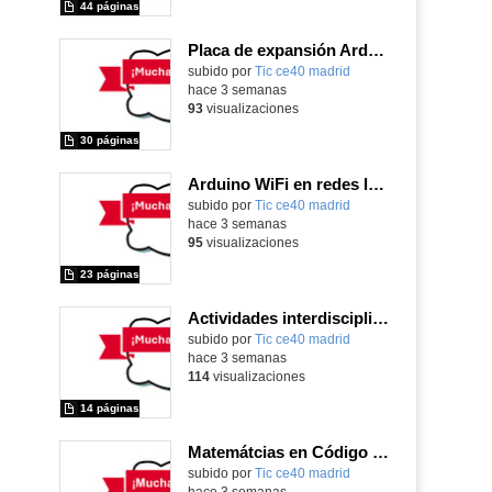
44 páginas
Placa de expansión Arduino
Contenido educativo.
subido por
Tic ce40 madrid
-
hace 3 semanas
93
visualizaciones
30 páginas
Arduino WiFi en redes locales
Contenido educativo.
subido por
Tic ce40 madrid
-
hace 3 semanas
95
visualizaciones
23 páginas
Actividades interdisciplinares con robótica y pensamiento computacional
Contenido educativo.
subido por
Tic ce40 madrid
-
hace 3 semanas
114
visualizaciones
14 páginas
Matemátcias en Código Escuela 4.0
Contenido educativo.
subido por
Tic ce40 madrid
-
hace 3 semanas