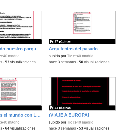
17 páginas
Construyendo nuestro parque de atracciones
Arquitectos del pasado
 ce40 madrid
subido por
Tic ce40 madrid
as
-
53
visualizaciones
-
hace 3 semanas
-
50
visualizaciones
23 páginas
Construimos el mundo con LEGO
¡VIAJE A EUROPA!
 ce40 madrid
subido por
Tic ce40 madrid
as
-
64
visualizaciones
-
hace 3 semanas
-
53
visualizaciones