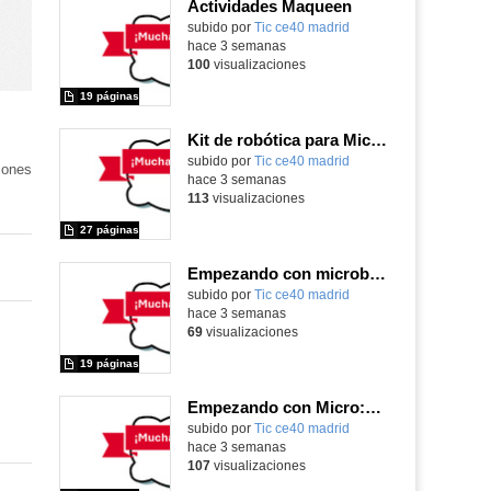
Actividades Maqueen
Contenido educativo.
subido por
Tic ce40 madrid
-
hace 3 semanas
100
visualizaciones
19 páginas
Kit de robótica para Micro:Bit
Contenido educativo.
subido por
Tic ce40 madrid
-
iones
hace 3 semanas
113
visualizaciones
27 páginas
Empezando con microbit primaria
Contenido educativo.
subido por
Tic ce40 madrid
-
hace 3 semanas
69
visualizaciones
19 páginas
Empezando con Micro:Bit y Maqueen
Contenido educativo.
subido por
Tic ce40 madrid
-
hace 3 semanas
107
visualizaciones