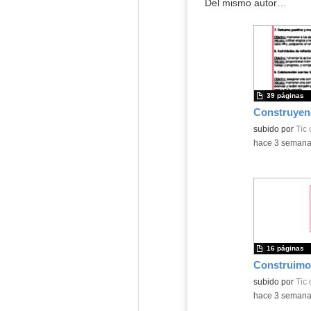
Del mismo autor…
39 páginas
subido por
Tic
-
hace 3 seman
16 páginas
subido por
Tic
-
hace 3 seman