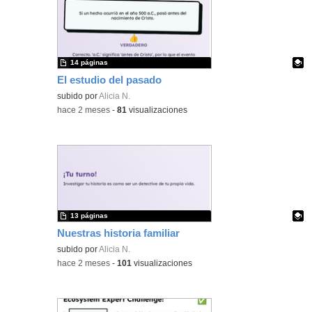
14 páginas
El estudio del pasado
Contenido educativo.
subido por
Alicia N.
-
hace 2 meses
-
81
visualizaciones
13 páginas
Nuestras historia familiar
Contenido educativo.
subido por
Alicia N.
-
hace 2 meses
-
101
visualizaciones