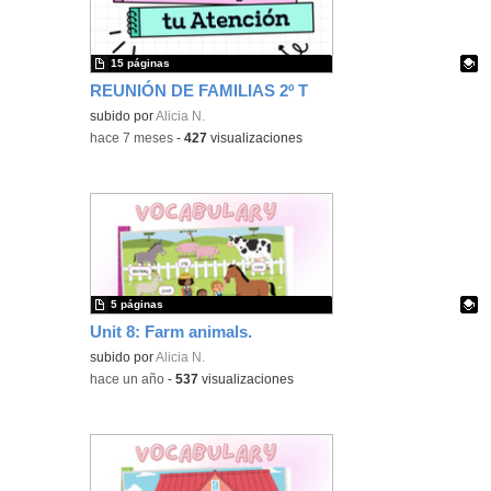
15 páginas
REUNIÓN DE FAMILIAS 2º T
Contenido educativo.
subido por
Alicia N.
-
hace 7 meses
-
427
visualizaciones
5 páginas
Unit 8: Farm animals.
Contenido educativo.
subido por
Alicia N.
-
hace un año
-
537
visualizaciones