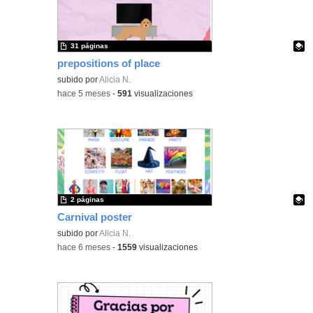
31 páginas
prepositions of place
Contenido educativo.
subido por
Alicia N.
-
hace 5 meses
-
591
visualizaciones
2 páginas
Carnival poster
Contenido educativo.
subido por
Alicia N.
-
hace 6 meses
-
1559
visualizaciones