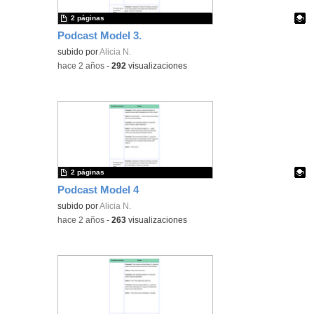
2 páginas
Podcast Model 3.
Contenido educativo.
subido por
Alicia N.
-
hace 2 años
-
292
visualizaciones
2 páginas
Podcast Model 4
Contenido educativo.
subido por
Alicia N.
-
hace 2 años
-
263
visualizaciones