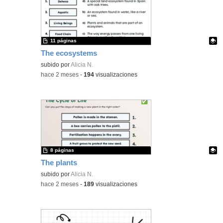
11 páginas
The ecosystems
Contenido educativo.
subido por
Alicia N.
-
hace 2 meses
-
194
visualizaciones
8 páginas
The plants
Contenido educativo.
subido por
Alicia N.
-
hace 2 meses
-
189
visualizaciones