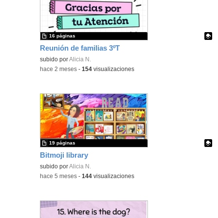
16 páginas
Reunión de familias 3ºT
Contenido educativo.
subido por
Alicia N.
-
hace 2 meses
-
154
visualizaciones
19 páginas
Bitmoji library
Contenido educativo.
subido por
Alicia N.
-
hace 5 meses
-
144
visualizaciones