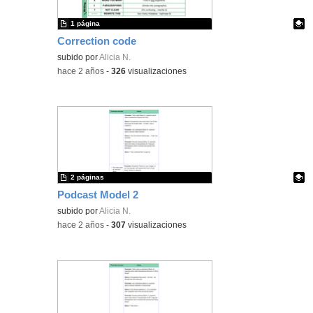
1 página
Correction code
Contenido educativo.
subido por
Alicia N.
-
hace 2 años
-
326
visualizaciones
2 páginas
Podcast Model 2
Contenido educativo.
subido por
Alicia N.
-
hace 2 años
-
307
visualizaciones