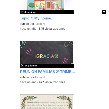
4 páginas
Topic 7: My house.
Contenido educativo.
subido por
Alicia N.
-
hace un año
-
845
visualizaciones
11 páginas
REUNIÓN FAMILIAS 2º TRIMESTRE
subido por
Alicia N.
-
hace un año
-
477
visualizaciones