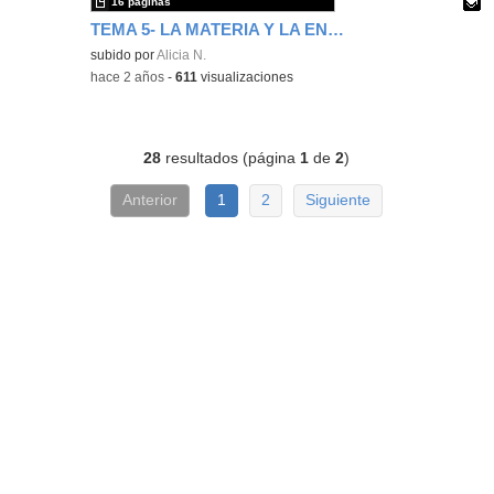
16 páginas
TEMA 5- LA MATERIA Y LA ENERGÍA
Contenido educativo.
subido por
Alicia N.
-
hace 2 años
-
611
visualizaciones
28
resultados (página
1
de
2
)
Anterior
1
2
Siguiente