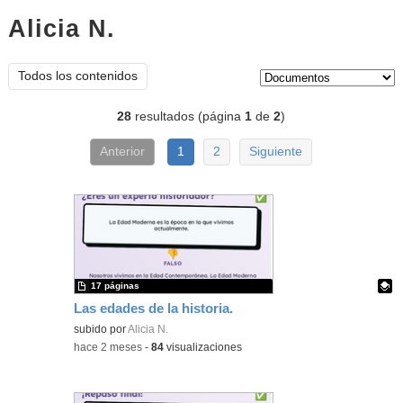
Alicia N.
documentos
Tipo de contenido:
Todos los contenidos
28
resultados (página
1
de
2
)
Anterior
1
2
Siguiente
17 páginas
Las edades de la historia.
Contenido educativo.
subido por
Alicia N.
-
hace 2 meses
-
84
visualizaciones