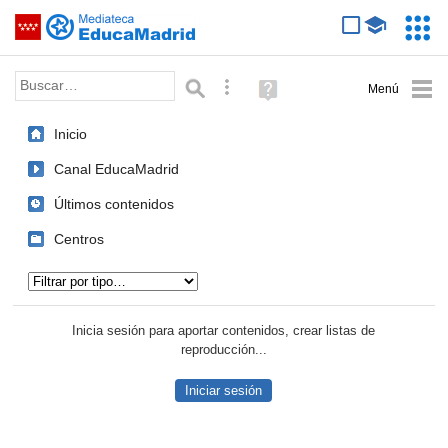
Mediateca de EducaMadrid
Saltar navegación
Servic
Educa
Palabra o frase:
Búsqueda avanzada
Ayuda
(en
ventana
Inicio
nueva)
Canal EducaMadrid
Últimos contenidos
Centros
Tipo de contenido:
Inicia sesión para aportar contenidos, crear listas de
reproducción...
Iniciar sesión