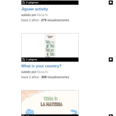
2 páginas
Jigsaw activity
Contenido educativo.
subido por
Alicia N.
-
hace 2 años
-
275
visualizaciones
1 página
What is your country?
Contenido educativo.
subido por
Alicia N.
-
hace 2 años
-
309
visualizaciones