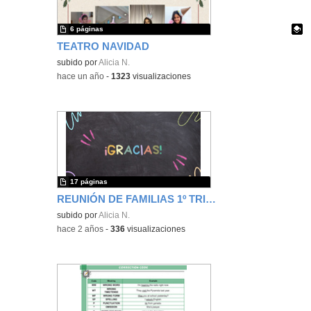
6 páginas
TEATRO NAVIDAD
Contenido educativo.
subido por
Alicia N.
-
hace un año
-
1323
visualizaciones
17 páginas
REUNIÓN DE FAMILIAS 1º TRIMESTRE
subido por
Alicia N.
-
hace 2 años
-
336
visualizaciones