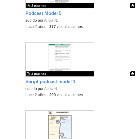
2 páginas
Podcast Model 5
Contenido educativo.
subido por
Alicia N.
-
hace 2 años
-
277
visualizaciones
2 páginas
Script podcast model 1
Contenido educativo.
subido por
Alicia N.
-
hace 2 años
-
299
visualizaciones