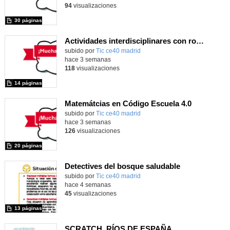
94
visualizaciones
30 páginas
Actividades interdisciplinares con robótica y pensamiento computacional
Contenido educativo.
subido por
Tic ce40 madrid
-
hace 3 semanas
118
visualizaciones
14 páginas
Matemátcias en Código Escuela 4.0
Contenido educativo.
subido por
Tic ce40 madrid
-
hace 3 semanas
126
visualizaciones
20 páginas
Detectives del bosque saludable
subido por
Tic ce40 madrid
-
hace 4 semanas
45
visualizaciones
13 páginas
SCRATCH_RÍOS DE ESPAÑA