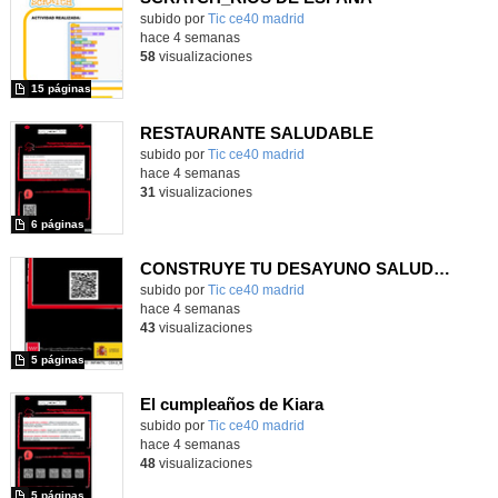
subido por
Tic ce40 madrid
-
hace 4 semanas
58
visualizaciones
15 páginas
RESTAURANTE SALUDABLE
subido por
Tic ce40 madrid
-
hace 4 semanas
31
visualizaciones
6 páginas
CONSTRUYE TU DESAYUNO SALUDABLE
subido por
Tic ce40 madrid
-
hace 4 semanas
43
visualizaciones
5 páginas
El cumpleaños de Kiara
subido por
Tic ce40 madrid
-
hace 4 semanas
48
visualizaciones
5 páginas