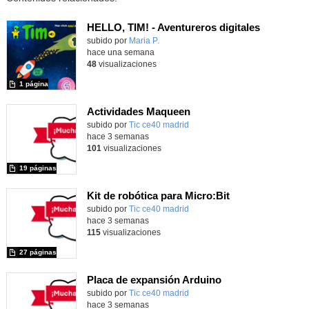
HELLO, TIM! - Aventureros digitales
Contenido educativo.
subido por
Maria P.
-
hace una semana
48
visualizaciones
1 página
Actividades Maqueen
Contenido educativo.
subido por
Tic ce40 madrid
-
hace 3 semanas
101
visualizaciones
19 páginas
Kit de robótica para Micro:Bit
Contenido educativo.
subido por
Tic ce40 madrid
-
hace 3 semanas
115
visualizaciones
27 páginas
Placa de expansión Arduino
Contenido educativo.
subido por
Tic ce40 madrid
-
hace 3 semanas