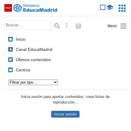
Mediateca de EducaMadrid
Saltar navegación
Servic
Educa
Palabra o frase:
Búsqueda avanzada
Ayuda
(en
ventana
Inicio
nueva)
Canal EducaMadrid
Últimos contenidos
Centros
Tipo de contenido:
Inicia sesión para aportar contenidos, crear listas de
reproducción...
Iniciar sesión