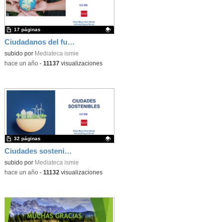
17 páginas
Ciudadanos del futuro
Contenido educativo.
subido por
Mediateca ismie
-
hace un año
-
11137
visualizaciones
32 páginas
Ciudades sostenibles
Contenido educativo.
subido por
Mediateca ismie
-
hace un año
-
11132
visualizaciones