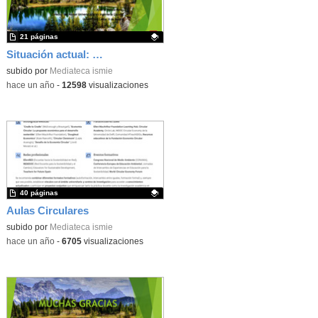
21 páginas
Situación actual: Economía Lineal
Contenido educativo.
subido por
Mediateca ismie
-
hace un año
-
12598
visualizaciones
40 páginas
Aulas Circulares
Contenido educativo.
subido por
Mediateca ismie
-
hace un año
-
6705
visualizaciones