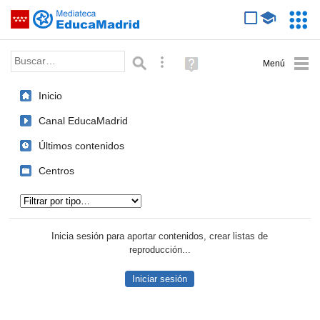
Mediateca de EducaMadrid
Saltar navegación
Servic
Educa
Palabra o frase:
Búsqueda avanzada
Ayuda
(en
ventana
Inicio
nueva)
Canal EducaMadrid
Últimos contenidos
Centros
Tipo de contenido:
Inicia sesión para aportar contenidos, crear listas de
reproducción...
Iniciar sesión