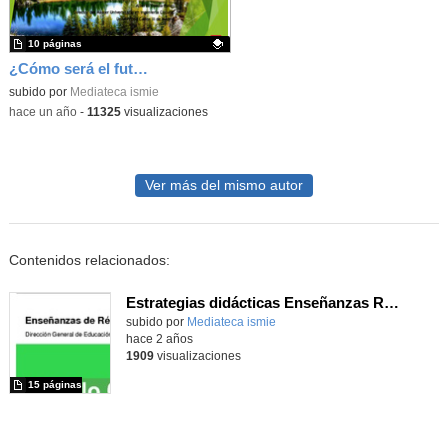
10 páginas
¿Cómo será el futuro? Retos y oportunidades
Contenido educativo.
subido por
Mediateca ismie
-
hace un año
-
11325
visualizaciones
Ver más del mismo autor
Contenidos relacionados:
Estrategias didácticas Enseñanzas Régimen Especial
Contenido educativo.
subido por
Mediateca ismie
-
hace 2 años
1909
visualizaciones
15 páginas