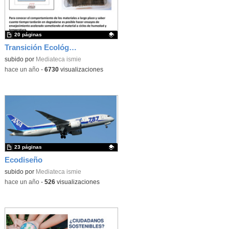
20 páginas
Transición Ecológica: Ecodiseño y Sostenibilidad
Contenido educativo.
subido por
Mediateca ismie
-
hace un año
-
6730
visualizaciones
23 páginas
Ecodiseño
Contenido educativo.
subido por
Mediateca ismie
-
hace un año
-
526
visualizaciones