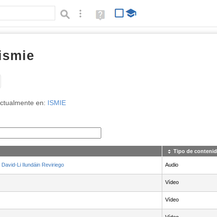
Búsqueda avanzada
Ayuda
(en
ventana
nueva)
ismie
Tipo de contenido:
ctualmente en:
ISMIE
Tipo de conteni
David-Li Ilundáin Reviriego
Audio
Vídeo
Vídeo