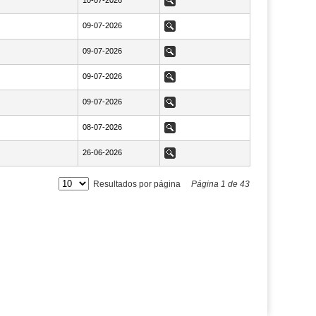
NaN10-07-2026
10-07-2026
Ver
NaN09-07-2026
09-07-2026
Ver
NaN09-07-2026
09-07-2026
Ver
NaN09-07-2026
09-07-2026
Ver
NaN09-07-2026
09-07-2026
Ver
NaN08-07-2026
08-07-2026
Ver
NaN26-06-2026
26-06-2026
Ver
Resultados por página
Página
1
de
43