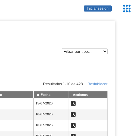
Servic
Iniciar sesión
Educa
Resultados
1
-
10
de
428
Restablecer
do
Fecha
Acciones
NaN15-07-2026
15-07-2026
Ver
NaN10-07-2026
10-07-2026
Ver
NaN10-07-2026
10-07-2026
Ver