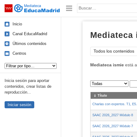
Mediateca de EducaMadrid
Saltar navegación
Palabra o frase:
Inicio
Mediateca 
Canal EducaMadrid
Últimos contenidos
Todos los contenidos
Centros
Tipo de contenido:
Mediateca ismie
está a
Inicia sesión para aportar
Sus archivos
:
contenidos, crear listas de
reproducción...
Título
Charlas con expertos. T1, E5. 
Iniciar sesión
SAAC 2026_2027 Módulo 8
SAAC 2026_2027 Módulo 7