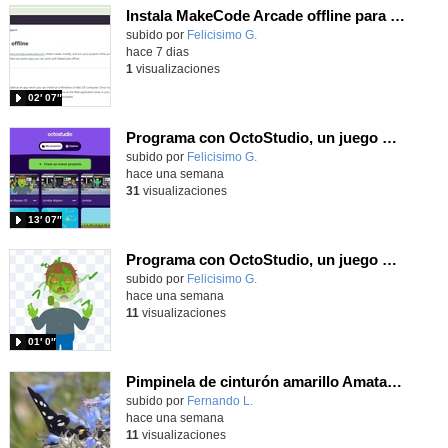
Instala MakeCode Arcade offline para programar grandes juegos sin necesidad de Internet
Contenido educativo.
subido por
Felicisimo G.
-
hace 7 dias
1
visualizaciones
02′ 07″
Programa con OctoStudio, un juego de disparos contra Zombies con un cargador basado en el House of the dead
Contenido educativo.
subido por
Felicisimo G.
-
hace una semana
31
visualizaciones
13′ 07″
Programa con OctoStudio, un juego homenajeando al House of the dead con Zombies
Contenido educativo.
subido por
Felicisimo G.
-
hace una semana
11
visualizaciones
01′ 0″
Pimpinela de cinturón amarillo Amata phegea (Linnaeus, 1758)
Contenido educativo.
subido por
Fernando L.
-
hace una semana
11
visualizaciones