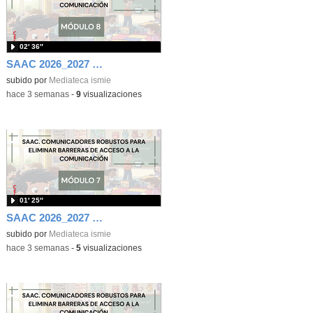
02′ 36″
SAAC 2026_2027 Módulo 8
subido por
Mediateca ismie
-
hace 3 semanas
-
9
visualizaciones
01′ 25″
SAAC 2026_2027 Módulo 7
subido por
Mediateca ismie
-
hace 3 semanas
-
5
visualizaciones