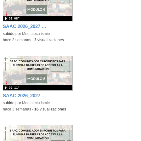
01′ 08″
SAAC 2026_2027 Módulo 6
subido por
Mediateca ismie
-
hace 3 semanas
-
3
visualizaciones
02′ 11″
SAAC 2026_2027 Módulo 5
subido por
Mediateca ismie
-
hace 3 semanas
-
16
visualizaciones