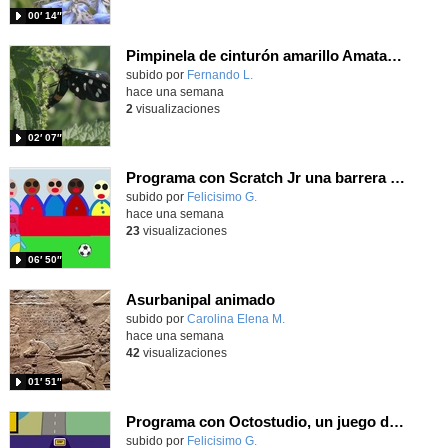
00′ 14″
Pimpinela de cinturón amarillo Amata phegea (Linnaeus, 1758)
Contenido educativo.
subido por
Fernando L.
-
hace una semana
2
visualizaciones
02′ 07″
Programa con Scratch Jr una barrera que se desplaza para dar sensación de movimiento
Contenido educativo.
subido por
Felicisimo G.
-
hace una semana
23
visualizaciones
06′ 50″
Asurbanipal animado
Contenido educativo.
subido por
Carolina Elena M.
-
hace una semana
42
visualizaciones
01′ 51″
Programa con Octostudio, un juego de Educación Víal cruzando un paso de cebra.
Contenido educativo.
subido por
Felicisimo G.
-