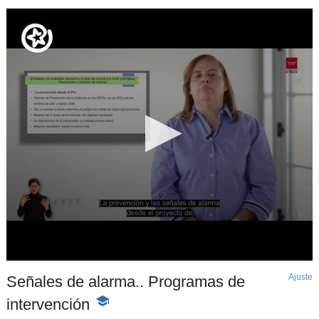
Ajuste
d
Señales de alarma.. Programas de
p
intervención
-
Contenido