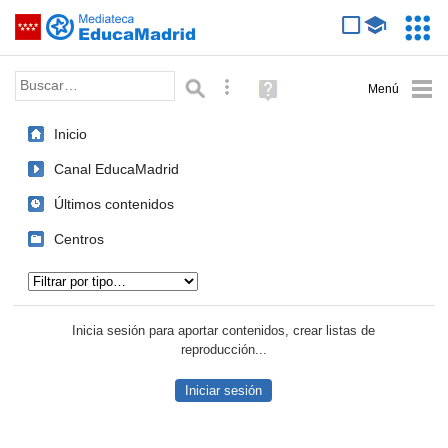
Mediateca de EducaMadrid
Saltar navegación
Servic
Educa
Palabra o frase:
Búsqueda avanzada
Ayuda
(en
ventana
Inicio
nueva)
Canal EducaMadrid
Últimos contenidos
Centros
Tipo de contenido:
Inicia sesión para aportar contenidos, crear listas de
reproducción...
Iniciar sesión