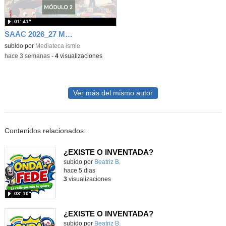
01′ 41″
SAAC 2026_27 Módulo 2
subido por
Mediateca ismie
-
hace 3 semanas
-
4
visualizaciones
Ver más del mismo autor
Contenidos relacionados:
¿EXISTE O INVENTADA?
Contenido educativo.
subido por
Beatriz B.
-
hace 5 dias
3
visualizaciones
03′ 10″
¿EXISTE O INVENTADA?
Contenido educativo.
subido por
Beatriz B.
-