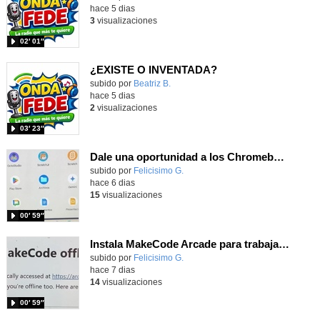
hace 5 dias
3
visualizaciones
02′ 01″
¿EXISTE O INVENTADA?
Contenido educativo.
subido por
Beatriz B.
-
hace 5 dias
2
visualizaciones
03′ 23″
Dale una oportunidad a los Chromebooks y utiliza un proyector para realizar talleres si no tienes pantallas táctiles
Contenido educativo.
subido por
Felicisimo G.
-
hace 6 dias
15
visualizaciones
00′ 59″
Instala MakeCode Arcade para trabajar offline en tu tablet, ordenador, Chromebook
Contenido educativo.
subido por
Felicisimo G.
-
hace 7 dias
14
visualizaciones
00′ 59″