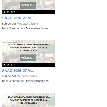
01′ 37″
SAAC 2026_27 Módulo 4
subido por
Mediateca ismie
-
hace 3 semanas
-
5
visualizaciones
00′ 57″
SAAC 2026_27 Módulo 3
subido por
Mediateca ismie
-
hace 3 semanas
-
5
visualizaciones