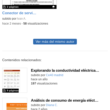
2 páginas
Conector de servicio
Contenido educativo.
subido por
Ivan A.
-
hace 2 meses
-
58
visualizaciones
Ver más del mismo autor
Contenidos relacionados:
Explorando la conductividad eléctrica con Crumble Cocodrilo
subido por
Ce40 madrid
-
hace un año
197
visualizaciones
9 páginas
Análisis de consumo de energía eléctrica
Contenido educativo.
subido por
Diana C.
-
hace 2 años