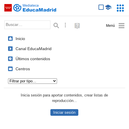
Mediateca de EducaMadrid
Saltar navegación
Servic
Educa
Palabra o frase:
Búsqueda avanzada
Ayuda
(en
ventana
Inicio
nueva)
Canal EducaMadrid
Últimos contenidos
Centros
Tipo de contenido:
Inicia sesión para aportar contenidos, crear listas de
reproducción...
Iniciar sesión