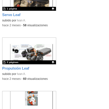
1 página
Servo Leaf
Contenido educativo.
subido por
Ivan A.
-
hace 2 meses
-
58
visualizaciones
2 páginas
Propulsión Leaf
Contenido educativo.
subido por
Ivan A.
-
hace 2 meses
-
60
visualizaciones