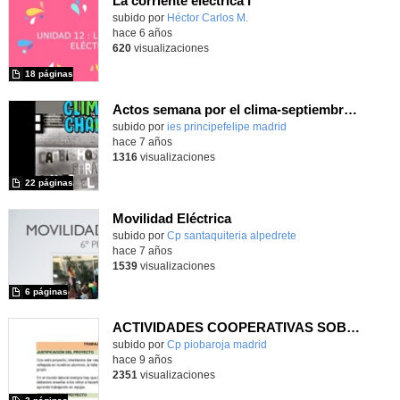
La corriente eléctrica I
subido por
Héctor Carlos M.
-
hace 6 años
620
visualizaciones
18 páginas
Actos semana por el clima-septiembre 2019
subido por
ies principefelipe madrid
-
hace 7 años
1316
visualizaciones
22 páginas
Movilidad Eléctrica
subido por
Cp santaquiteria alpedrete
-
hace 7 años
1539
visualizaciones
6 páginas
ACTIVIDADES COOPERATIVAS SOBRE EL CUERPO HUMANO PARA SEXTO DE PRIMARIA
subido por
Cp piobaroja madrid
-
hace 9 años
2351
visualizaciones