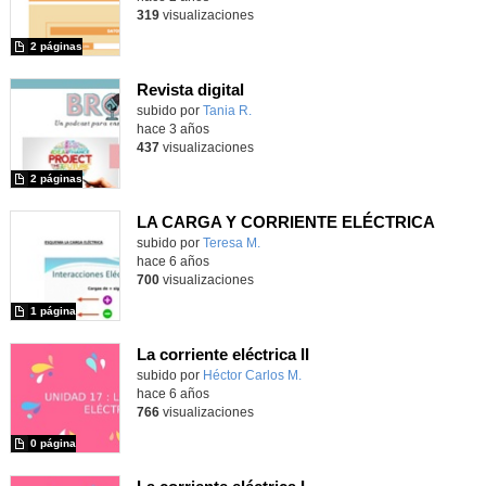
319
visualizaciones
2 páginas
Revista digital
- Contenido educativo
Contenido educativo.
subido por
Tania R.
-
hace 3 años
437
visualizaciones
2 páginas
LA CARGA Y CORRIENTE ELÉCTRICA
subido por
Teresa M.
-
hace 6 años
700
visualizaciones
1 página
La corriente eléctrica II
subido por
Héctor Carlos M.
-
hace 6 años
766
visualizaciones
0 página