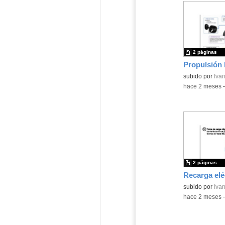
2 páginas
Propulsión 
Contenido educ
subido por
Ivan
-
hace 2 meses
2 páginas
Recarga elé
Contenido educ
subido por
Ivan
-
hace 2 meses