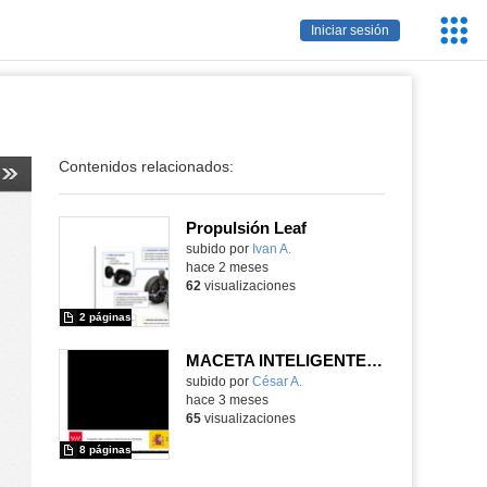
Servic
Iniciar sesión
Educa
Contenidos relacionados:
Propulsión Leaf
Contenido educativo.
subido por
Ivan A.
-
hace 2 meses
62
visualizaciones
2 páginas
MACETA INTELIGENTE CON RIEGO POR SERVO O BOMBA
Contenido educativo.
subido por
César A.
-
hace 3 meses
65
visualizaciones
8 páginas