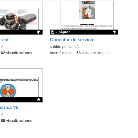
2 páginas
Leaf
Conector de servicio
ativo.
 A.
Contenido educativo.
subido por
Ivan A.
-
62
visualizaciones
-
hace 2 meses
-
58
visualizaciones
ctrica VE
ativo.
 A.
-
85
visualizaciones