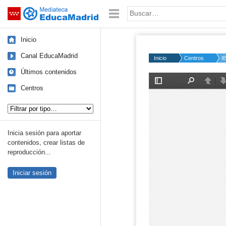
Mediateca de EducaMadrid
Saltar navegación
Palabra o frase:
Inicio
Canal EducaMadrid
Inicio
Centros
I
Últimos contenidos
Centros
Tipo de contenido:
Inicia sesión para aportar
contenidos, crear listas de
reproducción...
Iniciar sesión