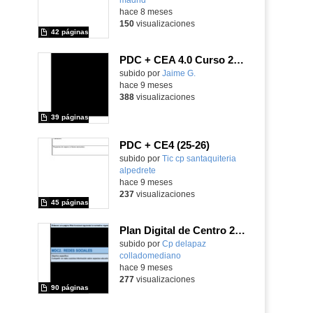
hace 8 meses
150
visualizaciones
42 páginas
PDC + CEA 4.0 Curso 25-26 IES Clara Campaomor
subido por
Jaime G.
-
hace 9 meses
388
visualizaciones
39 páginas
PDC + CE4 (25-26)
subido por
Tic cp santaquiteria
alpedrete
-
hace 9 meses
237
visualizaciones
45 páginas
Plan Digital de Centro 25/26 (PDC)
subido por
Cp delapaz
colladomediano
-
hace 9 meses
277
visualizaciones
90 páginas