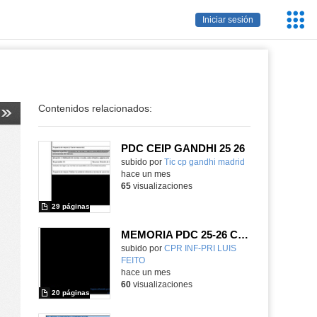
Servic
Iniciar sesión
Educa
Contenidos relacionados:
PDC CEIP GANDHI 25 26
subido por
Tic cp gandhi madrid
-
hace un mes
65
visualizaciones
29 páginas
MEMORIA PDC 25-26 COLEGIO LUIS FEITO
Contenido educativo.
subido por
CPR INF-PRI LUIS
FEITO
-
hace un mes
60
visualizaciones
20 páginas