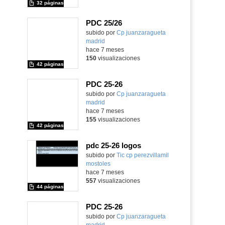
32 páginas
PDC 25/26
subido por
Cp juanzaragueta
madrid
-
hace 7 meses
150
visualizaciones
42 páginas
PDC 25-26
subido por
Cp juanzaragueta
madrid
-
hace 7 meses
155
visualizaciones
42 páginas
pdc 25-26 logos
subido por
Tic cp perezvillamil
mostoles
-
hace 7 meses
557
visualizaciones
44 páginas
PDC 25-26
subido por
Cp juanzaragueta
madrid
-