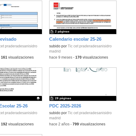
2 páginas
revisado
Calendario escolar 25-26
cet praderadesanisidro
subido por
Tic cet praderadesanisidro
madrid
-
161
visualizaciones
-
hace 9 meses
-
170
visualizaciones
28 páginas
Escolar 25-26
PDC 2025-2026
ativo.
cet praderadesanisidro
subido por
Tic cet praderadesanisidro
madrid
-
192
visualizaciones
-
hace 2 años
-
799
visualizaciones