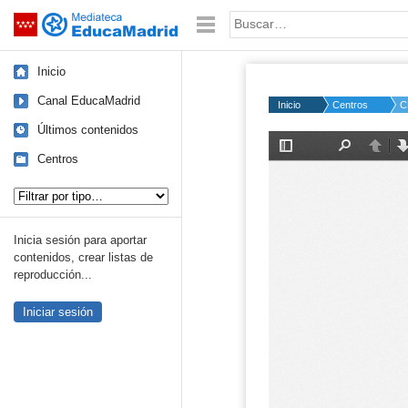
Mediateca de EducaMadrid
Saltar navegación
Palabra o frase:
Inicio
Canal EducaMadrid
Inicio
Centros
C
Últimos contenidos
Centros
Tipo de contenido:
Inicia sesión para aportar
contenidos, crear listas de
reproducción...
Iniciar sesión