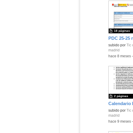
18 páginas
PDC 25-25 
subido por
Tic 
madrid
-
hace 8 meses
2 páginas
Calendario 
Contenido educ
subido por
Tic 
madrid
-
hace 9 meses