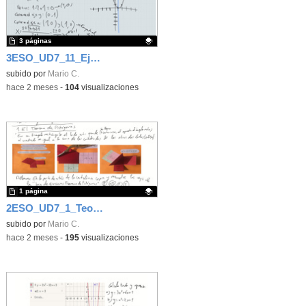
3 páginas
3ESO_UD7_11_Ejercicios de Función cuadrática
Contenido educativo.
subido por
Mario C.
-
hace 2 meses
-
104
visualizaciones
1 página
2ESO_UD7_1_Teorema de Pitágoras
Contenido educativo.
subido por
Mario C.
-
hace 2 meses
-
195
visualizaciones