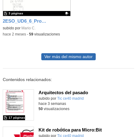
3 páginas
2ESO_UD6_6_Problemas de sistemas
Contenido educativo.
subido por
Mario C.
-
hace 2 meses
-
59
visualizaciones
Ver más del mismo autor
Contenidos relacionados:
Arquitectos del pasado
subido por
Tic ce40 madrid
-
hace 3 semanas
50
visualizaciones
17 páginas
Kit de robótica para Micro:Bit
Contenido educativo.
subido por
Tic ce40 madrid
-