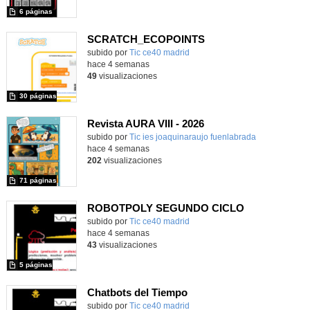
6 páginas
SCRATCH_ECOPOINTS
subido por
Tic ce40 madrid
-
hace 4 semanas
49
visualizaciones
30 páginas
Revista AURA VIII - 2026
subido por
Tic ies joaquinaraujo fuenlabrada
-
hace 4 semanas
202
visualizaciones
71 páginas
ROBOTPOLY SEGUNDO CICLO
subido por
Tic ce40 madrid
-
hace 4 semanas
43
visualizaciones
5 páginas
Chatbots del Tiempo
subido por
Tic ce40 madrid
-