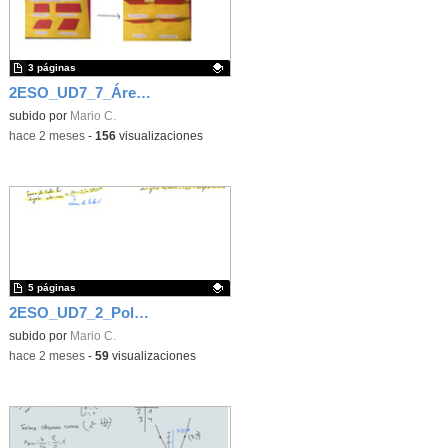
3 páginas
2ESO_UD7_7_Áreas de paralelogramos
Contenido educativo.
subido por
Mario C.
-
hace 2 meses
-
156
visualizaciones
5 páginas
2ESO_UD7_2_Polígonos
Contenido educativo.
subido por
Mario C.
-
hace 2 meses
-
59
visualizaciones