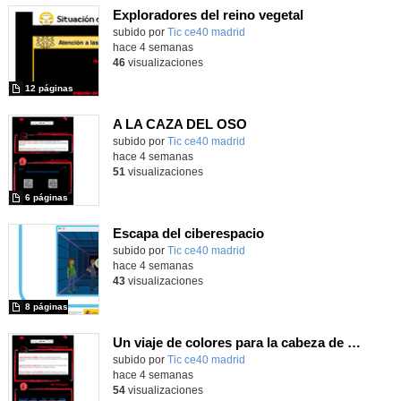
Exploradores del reino vegetal
subido por
Tic ce40 madrid
-
hace 4 semanas
46
visualizaciones
12 páginas
A LA CAZA DEL OSO
subido por
Tic ce40 madrid
-
hace 4 semanas
51
visualizaciones
6 páginas
Escapa del ciberespacio
subido por
Tic ce40 madrid
-
hace 4 semanas
43
visualizaciones
8 páginas
Un viaje de colores para la cabeza de Robix
subido por
Tic ce40 madrid
-
hace 4 semanas
54
visualizaciones