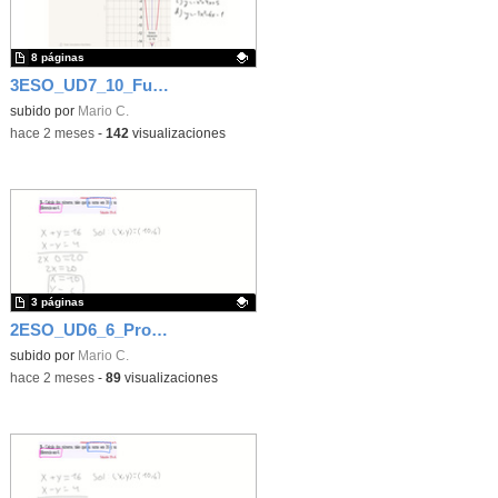
8 páginas
3ESO_UD7_10_Función cuadrática
Contenido educativo.
subido por
Mario C.
-
hace 2 meses
-
142
visualizaciones
3 páginas
2ESO_UD6_6_Problemas de sistemas
Contenido educativo.
subido por
Mario C.
-
hace 2 meses
-
89
visualizaciones