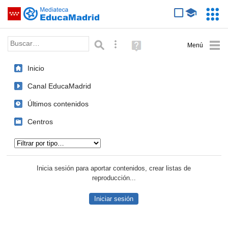
Mediateca de EducaMadrid
Saltar navegación
Servic
Educa
Palabra o frase:
Búsqueda avanzada
Ayuda
(en
ventana
Inicio
nueva)
Canal EducaMadrid
Últimos contenidos
Centros
Tipo de contenido:
Inicia sesión para aportar contenidos, crear listas de
reproducción...
Iniciar sesión