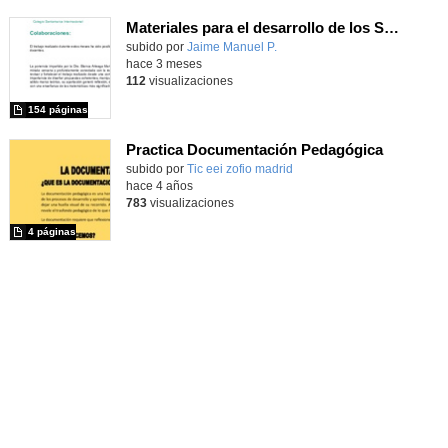
Materiales para el desarrollo de los Sentidos Matemáticos
Contenido educativo.
subido por
Jaime Manuel P.
-
hace 3 meses
112
visualizaciones
154 páginas
Practica Documentación Pedagógica
Contenido educativo.
subido por
Tic eei zofio madrid
-
hace 4 años
783
visualizaciones
4 páginas