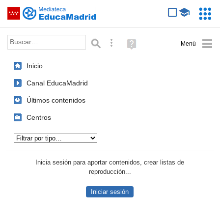
Mediateca de EducaMadrid
Saltar navegación
Servic
Educa
Palabra o frase:
Búsqueda avanzada
Ayuda
(en
ventana
Inicio
nueva)
Canal EducaMadrid
Últimos contenidos
Centros
Tipo de contenido:
Inicia sesión para aportar contenidos, crear listas de
reproducción...
Iniciar sesión