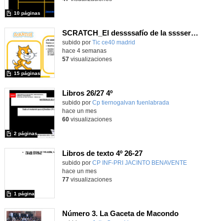
10 páginas
SCRATCH_El dessssafío de la sssserpiente
subido por
Tic ce40 madrid
-
hace 4 semanas
57
visualizaciones
15 páginas
Libros 26/27 4º
subido por
Cp tiernogalvan fuenlabrada
-
hace un mes
60
visualizaciones
2 páginas
Libros de texto 4º 26-27
subido por
CP INF-PRI JACINTO BENAVENTE
-
hace un mes
77
visualizaciones
1 página
Número 3. La Gaceta de Macondo