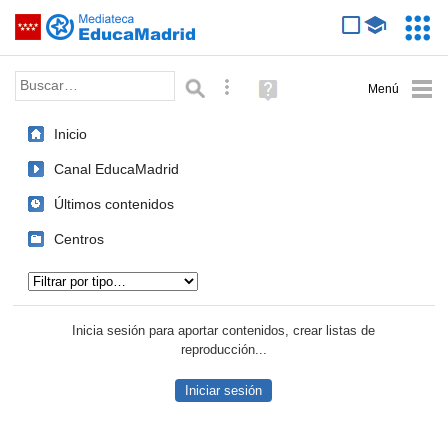
Mediateca de EducaMadrid
Saltar navegación
Servic
Educa
Palabra o frase:
Búsqueda avanzada
Ayuda
(en
ventana
Inicio
nueva)
Canal EducaMadrid
Últimos contenidos
Centros
Tipo de contenido:
Inicia sesión para aportar contenidos, crear listas de
reproducción...
Iniciar sesión