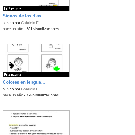
1 página
Signos de los días de la semana
subido por
Gabriela E.
-
hace un año
-
281
visualizaciones
1 página
Colores en lengua de signos
subido por
Gabriela E.
-
hace un año
-
228
visualizaciones