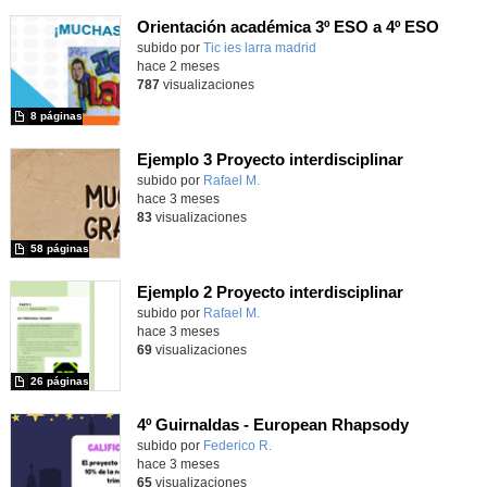
Orientación académica 3º ESO a 4º ESO
subido por
Tic ies larra madrid
-
hace 2 meses
787
visualizaciones
8 páginas
Ejemplo 3 Proyecto interdisciplinar
Contenido educativo.
subido por
Rafael M.
-
hace 3 meses
83
visualizaciones
58 páginas
Ejemplo 2 Proyecto interdisciplinar
Contenido educativo.
subido por
Rafael M.
-
hace 3 meses
69
visualizaciones
26 páginas
4º Guirnaldas - European Rhapsody
Contenido educativo.
subido por
Federico R.
-
hace 3 meses
65
visualizaciones