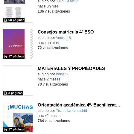
Contenido educativo.
subido por
Julio Cesar V.
-
hace un mes
136
visualizaciones
68 páginas
Consejos matrícula 4º ESO
Contenido educativo.
subido por
Andrea B.
-
hace un mes
72
visualizaciones
17 páginas
MATERIALES Y PROPIEDADES
Contenido educativo.
subido por
Irene S.
-
hace 2 meses
70
visualizaciones
3 páginas
Orientación académica 4º- Bachillerato 23
subido por
Tic ies larra madrid
-
hace 2 meses
784
visualizaciones
17 páginas