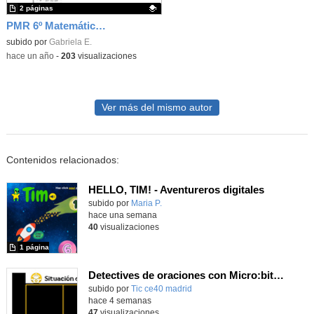
2 páginas
PMR 6º Matemáticas 2ºTrimestre
Contenido educativo.
subido por
Gabriela E.
-
hace un año
-
203
visualizaciones
Ver más del mismo autor
Contenidos relacionados:
HELLO, TIM! - Aventureros digitales
Contenido educativo.
subido por
Maria P.
-
hace una semana
40
visualizaciones
1 página
Detectives de oraciones con Micro:bit 4º
subido por
Tic ce40 madrid
-
hace 4 semanas
47
visualizaciones