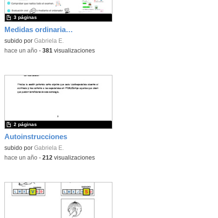
3 páginas
Medidas ordinarias para la adaptación de exámenes
subido por
Gabriela E.
-
hace un año
-
381
visualizaciones
2 páginas
Autoinstrucciones
subido por
Gabriela E.
-
hace un año
-
212
visualizaciones