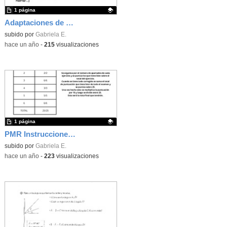
1 página
Adaptaciones de exámenes
Contenido educativo.
subido por
Gabriela E.
-
hace un año
-
215
visualizaciones
1 página
PMR Instrucciones Matemáticas 6º
Contenido educativo.
subido por
Gabriela E.
-
hace un año
-
223
visualizaciones