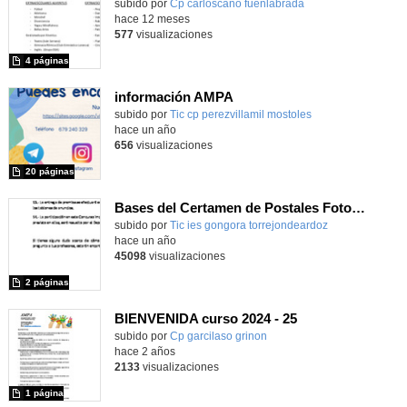
subido por
Cp carloscano fuenlabrada
-
hace 12 meses
577
visualizaciones
4 páginas
información AMPA
subido por
Tic cp perezvillamil mostoles
-
hace un año
656
visualizaciones
20 páginas
Bases del Certamen de Postales Fotográficas Matemáticas I Edición 2024-2025
Contenido educativo.
subido por
Tic ies gongora torrejondeardoz
-
hace un año
45098
visualizaciones
2 páginas
BIENVENIDA curso 2024 - 25
subido por
Cp garcilaso grinon
-
hace 2 años
2133
visualizaciones
1 página