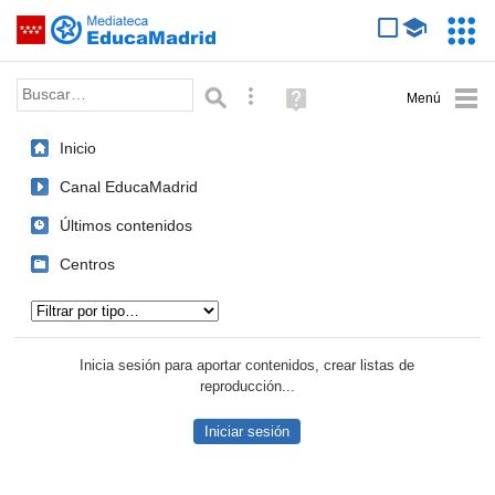
Mediateca de EducaMadrid
Saltar navegación
Servic
Educa
Palabra o frase:
Búsqueda avanzada
Ayuda
(en
ventana
Inicio
nueva)
Canal EducaMadrid
Últimos contenidos
Centros
Tipo de contenido:
Inicia sesión para aportar contenidos, crear listas de
reproducción...
Iniciar sesión