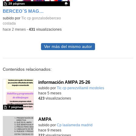
28 páginas
BERCEO´S MAGAZINE
Contenido educativo.
subido por
Tic cp gonzalodeberceo
coslada
-
hace 2 meses
-
431
visualizaciones
Ver más del mismo autor
Contenidos relacionados:
información AMPA 25-26
subido por
Tic cp perezvillamil mostoles
-
hace 5 meses
423
visualizaciones
7 páginas
AMPA
subido por
Cp laalameda madrid
-
hace 9 meses
222
visualizaciones