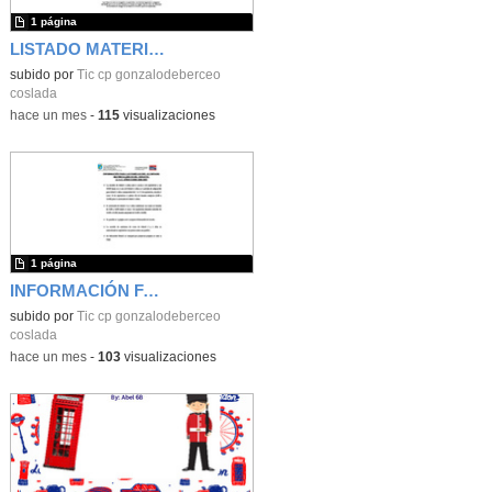
1 página
LISTADO MATERIAL 1º
subido por
Tic cp gonzalodeberceo
coslada
-
hace un mes
-
115
visualizaciones
1 página
INFORMACIÓN FAMILIAS INFANTIL
subido por
Tic cp gonzalodeberceo
coslada
-
hace un mes
-
103
visualizaciones