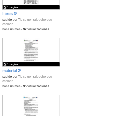
1 página
libros 3º
subido por
Tic cp gonzalodeberceo
coslada
-
hace un mes
-
92
visualizaciones
1 página
material 2º
subido por
Tic cp gonzalodeberceo
coslada
-
hace un mes
-
95
visualizaciones