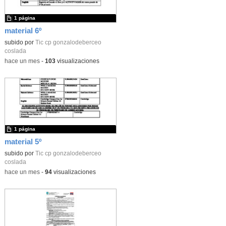
1 página
material 6º
subido por
Tic cp gonzalodeberceo
coslada
-
hace un mes
-
103
visualizaciones
1 página
material 5º
subido por
Tic cp gonzalodeberceo
coslada
-
hace un mes
-
94
visualizaciones