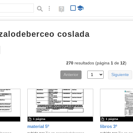
Búsqueda avanzada
Ayuda
(en
ventana
nueva)
zalodeberceo coslada
documento
Tipo de contenido:
270
resultados (página
1
de
12
)
Anterior
Siguiente
1 página
1 página
material 5º
libros 3º