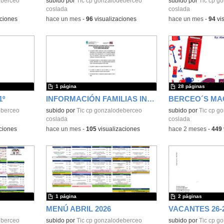
eberceo
subido por
Tic cp gonzalodeberceo
subido por
Tic cp g
coslada
coslada
ciones
-
hace un mes
-
96
visualizaciones
-
hace un mes
-
94
vis
1 página
28 páginas
1º
INFORMACIÓN FAMILIAS INFANTIL
BERCEO´S MA
eberceo
subido por
Tic cp gonzalodeberceo
Contenido educativo
subido por
Tic cp g
coslada
coslada
ciones
-
hace un mes
-
105
visualizaciones
-
hace 2 meses
-
449
1 página
2 páginas
MENÚ ABRIL 2026
VACANTES 26-
eberceo
subido por
Tic cp gonzalodeberceo
subido por
Tic cp g