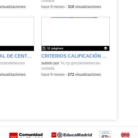
coslada
visualizaciones
-
hace 8 meses
-
310
visualizaciones
11 páginas
PLAN DE DIGITAL DE CENTRO
CRITERIOS CALIFICACIÓN TERCER CICLO
onzalodeberceo
Contenido educativo.
subido por
Tic cp gonzalodeberceo
coslada
visualizaciones
-
hace 9 meses
-
272
visualizaciones