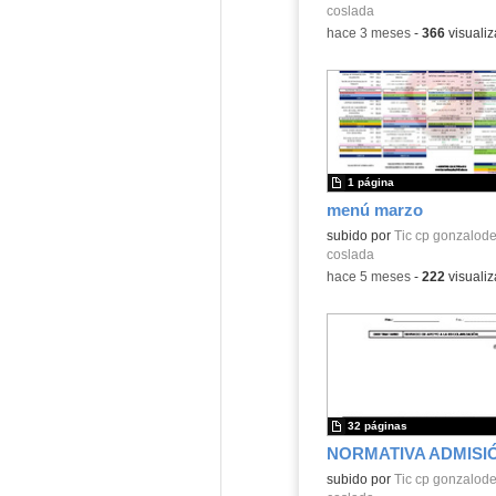
coslada
-
hace 3 meses
-
366
visualiz
1 página
menú marzo
subido por
Tic cp gonzalod
coslada
-
hace 5 meses
-
222
visualiz
32 páginas
NORMATIVA ADMISI
subido por
Tic cp gonzalod