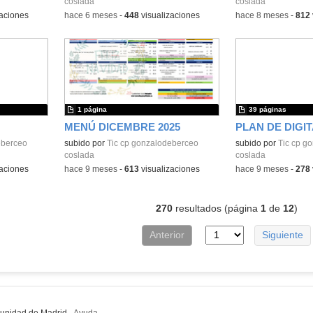
coslada
coslada
aciones
-
hace 6 meses
-
448
visualizaciones
-
hace 8 meses
-
812
1 página
39 páginas
MENÚ DICEMBRE 2025
eberceo
subido por
Tic cp gonzalodeberceo
subido por
Tic cp g
coslada
coslada
aciones
-
hace 9 meses
-
613
visualizaciones
-
hace 9 meses
-
278
270
resultados (página
1
de
12
)
Anterior
Siguiente