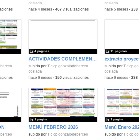
coslada
coslada
aciones
-
hace 4 meses
-
467
visualizaciones
-
hace 5 meses
-
238
4 páginas
11 páginas
ACTIVIDADES COMPLEMENTARIAS 25/26
extracto proyec
eberceo
subido por
Tic cp gonzalodeberceo
subido por
Tic cp g
coslada
coslada
aciones
-
hace 6 meses
-
150
visualizaciones
-
hace 6 meses
-
238
1 página
1 página
ÓN
MENÚ FEBRERO 2026
Menú Enero 20
eberceo
subido por
Tic cp gonzalodeberceo
subido por
Tic cp g