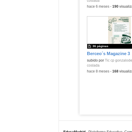
coslada
-
hace 6 meses
-
190
visualiz
36 páginas
Berceo´s Magazine 3
subido por
Tic cp gonzalod
coslada
-
hace 8 meses
-
168
visualiz