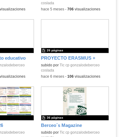
coslada
visualizaciones
-
hace 5 meses
-
706
visualizaciones
26 páginas
to educativo
PROYECTO ERASMUS +
onzalodeberceo
subido por
Tic cp gonzalodeberceo
coslada
visualizaciones
-
hace 6 meses
-
106
visualizaciones
36 páginas
26
Berceo´s Magazine
onzalodeberceo
subido por
Tic cp gonzalodeberceo