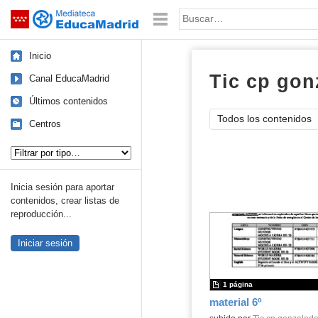
Mediateca de EducaMadrid
Saltar navegación
Palabra o frase:
Inicio
Tic cp gon
Canal EducaMadrid
Últimos contenidos
Todos los contenidos
Centros
Tipo de contenido:
Inicia sesión para aportar
contenidos, crear listas de
reproducción...
Iniciar sesión
1 página
material 6º