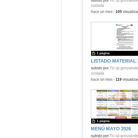
subido por
Tic cp gonzalod
coslada
-
hace un mes
-
105
visualiza
1 página
LISTADO MATERIAL 
subido por
Tic cp gonzalod
coslada
-
hace un mes
-
119
visualiza
1 página
MENÚ MAYO 2026
subido por
Tic cp gonzalod