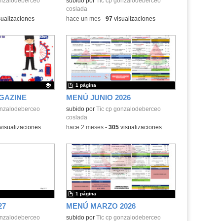
onzalodeberceo
subido por
Tic cp gonzalodeberceo
coslada
ualizaciones
-
hace un mes
-
97
visualizaciones
1 página
GAZINE
MENÚ JUNIO 2026
.
onzalodeberceo
subido por
Tic cp gonzalodeberceo
coslada
visualizaciones
-
hace 2 meses
-
305
visualizaciones
1 página
27
MENÚ MARZO 2026
onzalodeberceo
subido por
Tic cp gonzalodeberceo