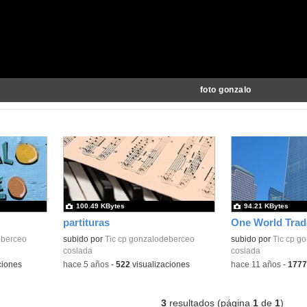
foto gonzalo
100.49 KBytes
94.21 KBytes
partituras
One World Trad
eberceo
subido por
Tic cp gonzalodeberceo
subido por
Tic cp g
coslada
coslada
ciones
-
hace 5 años
-
522
visualizaciones
-
hace 11 años
-
1777
3
resultados (página
1
de
1
)