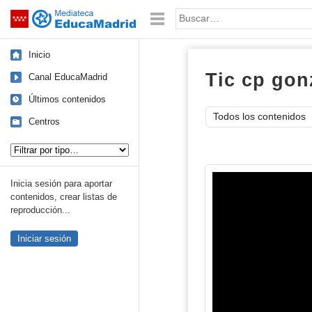
Mediateca de EducaMadrid
Saltar navegación
Palabra o frase:
Inicio
Tic cp gon
Canal EducaMadrid
Últimos contenidos
Todos los contenidos
Centros
Tipo de contenido:
Inicia sesión para aportar
contenidos, crear listas de
reproducción...
Iniciar sesión