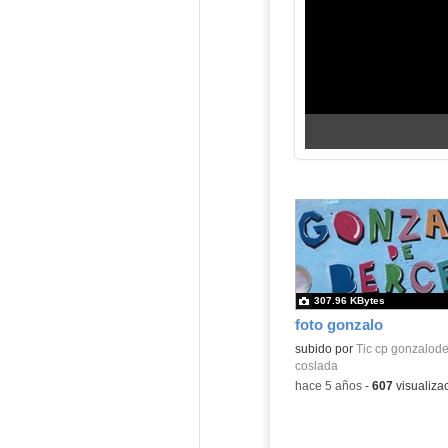
307.96 KBytes
foto gonzalo
subido por
Tic cp gonzalod
coslada
-
hace 5 años
-
607
visualiza