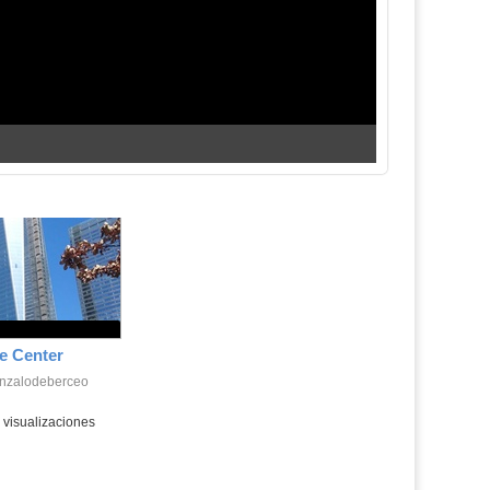
e Center
onzalodeberceo
visualizaciones