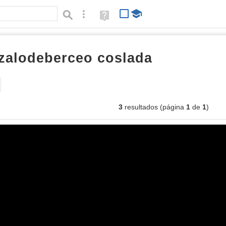
Búsqueda avanzada
Ayuda
(en
ventana
nueva)
zalodeberceo coslada
imágenes
Tipo de contenido:
3
resultados (página
1
de
1
)