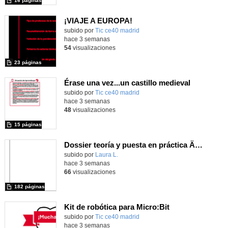
16 páginas
¡VIAJE A EUROPA!
subido por
Tic ce40 madrid
-
hace 3 semanas
54
visualizaciones
23 páginas
Érase una vez...un castillo medieval
subido por
Tic ce40 madrid
-
hace 3 semanas
48
visualizaciones
15 páginas
Dossier teoría y puesta en práctica Äprendizaje Basado en Juegos en Educación Infantil y Primaria
Contenido educativo.
subido por
Laura L.
-
hace 3 semanas
66
visualizaciones
182 páginas
Kit de robótica para Micro:Bit
Contenido educativo.
subido por
Tic ce40 madrid
-
hace 3 semanas