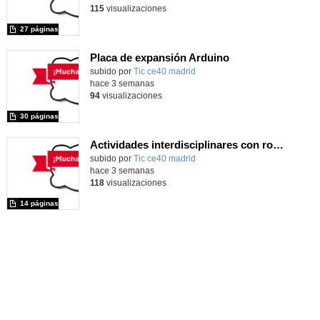
115
visualizaciones
27 páginas
Placa de expansión Arduino
Contenido educativo.
subido por
Tic ce40 madrid
-
hace 3 semanas
94
visualizaciones
30 páginas
Actividades interdisciplinares con robótica y pensamiento computacional
Contenido educativo.
subido por
Tic ce40 madrid
-
hace 3 semanas
118
visualizaciones
14 páginas