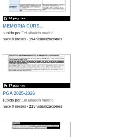
24 páginas
MEMORIA CURSO 2024-2025
subido por
Eei albaicin madrid
-
hace 8 meses
-
194
visualizaciones
37 páginas
PGA 2025-2026
subido por
Eei albaicin madrid
-
hace 8 meses
-
215
visualizaciones