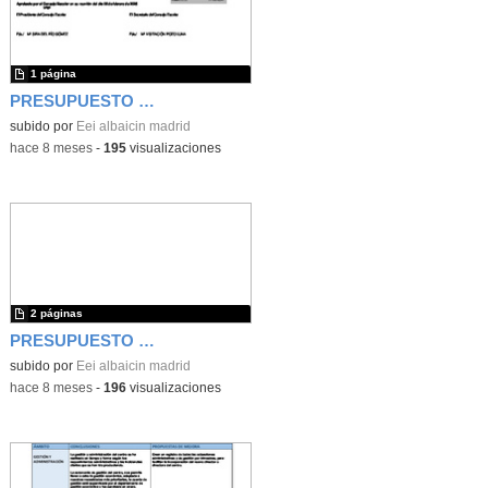
1 página
PRESUPUESTO DE INGRESOS 2025
subido por
Eei albaicin madrid
-
hace 8 meses
-
195
visualizaciones
2 páginas
PRESUPUESTO DE GASTOS 2025
subido por
Eei albaicin madrid
-
hace 8 meses
-
196
visualizaciones