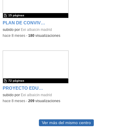
15 páginas
PLAN DE CONVIVENCIA 2025-2026
subido por
Eei albaicin madrid
-
hace 8 meses
-
180
visualizaciones
72 páginas
PROYECTO EDUCATIVO 2025-2026
subido por
Eei albaicin madrid
-
hace 8 meses
-
209
visualizaciones
Ver más del mismo centro