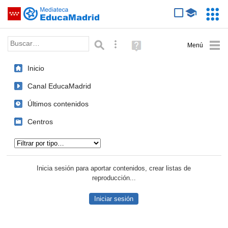
Mediateca de EducaMadrid
Saltar navegación
Servic
Educa
Palabra o frase:
Búsqueda avanzada
Ayuda
(en
ventana
Inicio
nueva)
Canal EducaMadrid
Últimos contenidos
Centros
Tipo de contenido:
Inicia sesión para aportar contenidos, crear listas de
reproducción...
Iniciar sesión