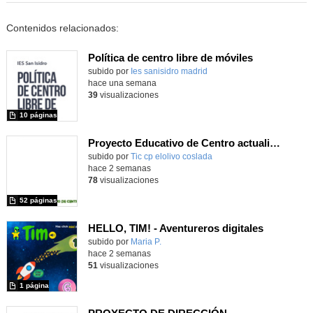
Contenidos relacionados:
Política de centro libre de móviles
subido por
Ies sanisidro madrid
-
hace una semana
39
visualizaciones
10 páginas
Proyecto Educativo de Centro actualizado 2026
subido por
Tic cp elolivo coslada
-
hace 2 semanas
78
visualizaciones
52 páginas
HELLO, TIM! - Aventureros digitales
Contenido educativo.
subido por
Maria P.
-
hace 2 semanas
51
visualizaciones
1 página