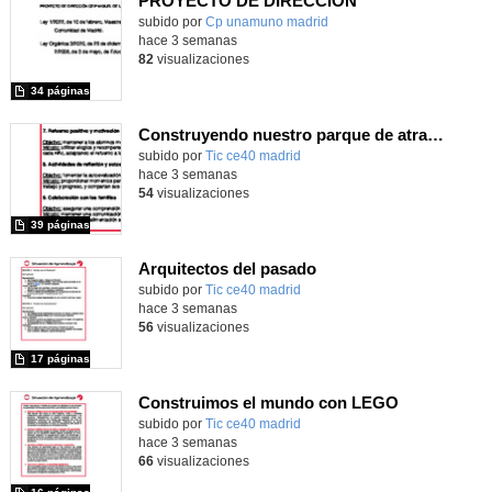
PROYECTO DE DIRECCIÓN
Contenido educativo.
subido por
Cp unamuno madrid
-
hace 3 semanas
82
visualizaciones
34 páginas
Construyendo nuestro parque de atracciones
subido por
Tic ce40 madrid
-
hace 3 semanas
54
visualizaciones
39 páginas
Arquitectos del pasado
subido por
Tic ce40 madrid
-
hace 3 semanas
56
visualizaciones
17 páginas
Construimos el mundo con LEGO
subido por
Tic ce40 madrid
-
hace 3 semanas
66
visualizaciones