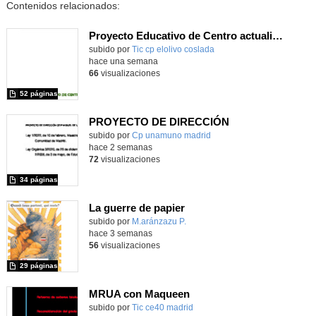
Contenidos relacionados:
Proyecto Educativo de Centro actualizado 2026
subido por
Tic cp elolivo coslada
-
hace una semana
66
visualizaciones
52 páginas
PROYECTO DE DIRECCIÓN
Contenido educativo.
subido por
Cp unamuno madrid
-
hace 2 semanas
72
visualizaciones
34 páginas
La guerre de papier
Contenido educativo.
subido por
M.aránzazu P.
-
hace 3 semanas
56
visualizaciones
29 páginas
MRUA con Maqueen
subido por
Tic ce40 madrid
-