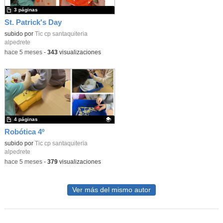
3 páginas
St. Patrick's Day
subido por
Tic cp santaquiteria
alpedrete
-
hace 5 meses
-
343
visualizaciones
4 páginas
Robótica 4º
Contenido educativo.
subido por
Tic cp santaquiteria
alpedrete
-
hace 5 meses
-
379
visualizaciones
Ver más del mismo autor