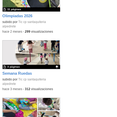
11 páginas
Olimpiadas 2026
subido por
Tic cp santaquiteria
alpedrete
-
hace 2 meses
-
299
visualizaciones
3 páginas
Semana Ruedas
Contenido educativo.
subido por
Tic cp santaquiteria
alpedrete
-
hace 3 meses
-
312
visualizaciones