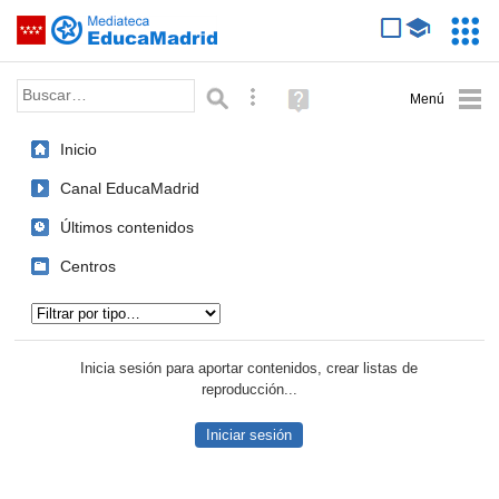
Mediateca de EducaMadrid
Saltar navegación
Servic
Educa
Palabra o frase:
Búsqueda avanzada
Ayuda
(en
ventana
Inicio
nueva)
Canal EducaMadrid
Últimos contenidos
Centros
Tipo de contenido:
Inicia sesión para aportar contenidos, crear listas de
reproducción...
Iniciar sesión