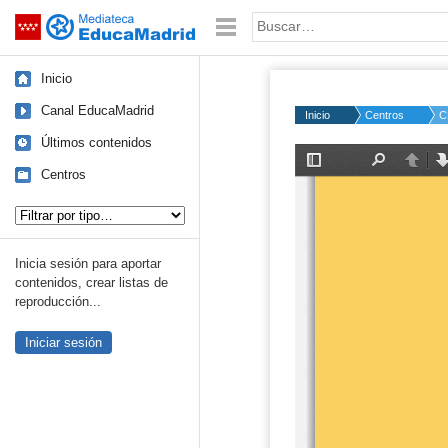
Mediateca de EducaMadrid
Saltar navegación
Palabra o frase:
Inicio
Canal EducaMadrid
Inicio
Centros
C
Últimos contenidos
Centros
Tipo de contenido:
Inicia sesión para aportar
contenidos, crear listas de
reproducción...
Iniciar sesión