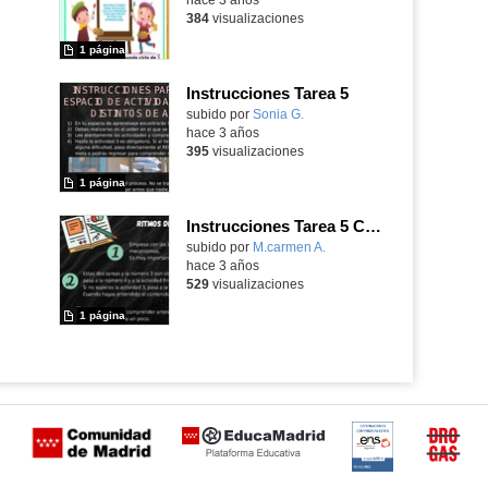
384
visualizaciones
1 página
Instrucciones Tarea 5
Contenido educativo.
subido por
Sonia G.
-
hace 3 años
395
visualizaciones
1 página
Instrucciones Tarea 5 Canva - curso CDD nivel A2
Contenido educativo.
subido por
M.carmen A.
-
hace 3 años
529
visualizaciones
1 página
Certificación
Buzón