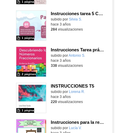
1 página
Instrucciones tarea 5 CANVA NIVEL A2
Contenido educativo.
subido por
Silvia S.
-
hace 3 años
284
visualizaciones
1 página
Instrucciones Tarea práctica 5 - Nivel A2
Contenido educativo.
subido por
Antonio S.
-
hace 3 años
338
visualizaciones
2 páginas
INSTRUCCIONES T5
Contenido educativo.
subido por
Lorena R.
-
hace 3 años
220
visualizaciones
1 página
Instrucciones para la realización de actividades. Tarea 5 CDD - Nivel A2.
Contenido educativo.
subido por
Lucía V.
-
hace 3 años