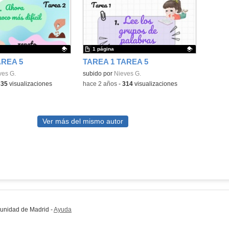
1 página
AREA 5
TAREA 1 TAREA 5
ativo.
ves G.
Contenido educativo.
subido por
Nieves G.
335
visualizaciones
-
hace 2 años
-
314
visualizaciones
Ver más del mismo autor
munidad de Madrid
-
Ayuda
(en ventana nueva)