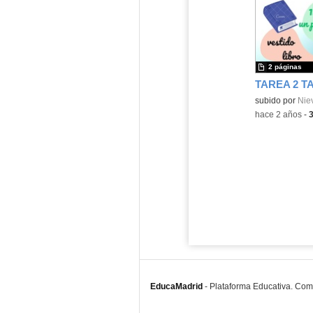
2 páginas
TAREA 2 T
Contenido educ
subido por
Nie
-
hace 2 años
-
EducaMadrid
-
Plataforma Educativa. Co