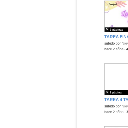
5 páginas
TAREA FIN
Contenido educ
subido por
Nie
-
hace 2 años
-
1 página
TAREA 4 T
Contenido educ
subido por
Nie
-
hace 2 años
-