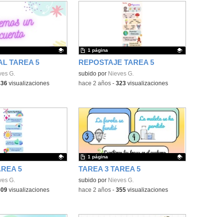
1 página
AL TAREA 5
REPOSTAJE TAREA 5
ativo.
ves G.
Contenido educativo.
subido por
Nieves G.
436
visualizaciones
-
hace 2 años
-
323
visualizaciones
1 página
AREA 5
TAREA 3 TAREA 5
ativo.
ves G.
Contenido educativo.
subido por
Nieves G.
309
visualizaciones
-
hace 2 años
-
355
visualizaciones