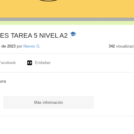
S TAREA 5 NIVEL A2
-
Contenido
educativo
 de 2023
por
Nieves G.
342
visualizac
Facebook
Embeber
tura
Más información