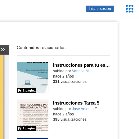
Servic
Iniciar sesión
Educa
Contenidos relacionados:
Instrucciones para tu espacio de actividades (Tarea 5 - CDD, nivel A2)
Contenido educativo.
subido por
Vanesa M.
-
hace 2 años
331
visualizaciones
1 página
Instrucciones Tarea 5
Contenido educativo.
subido por
Jose Antonio E.
-
hace 2 años
395
visualizaciones
1 página