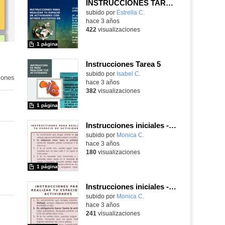
INSTRUCCIONES TAREA 5 NIVEL A2
- 
Contenido educativo.
subido por
Estrella C.
-
hace 3 años
422
visualizaciones
1 página
Instrucciones Tarea 5
Contenido educativo.
subido por
Isabel C.
-
iones
hace 3 años
382
visualizaciones
1 página
Instrucciones iniciales - Tarea 5 - CDD Nivel A2
Contenido educativo.
subido por
Monica C.
-
hace 3 años
180
visualizaciones
1 página
Instrucciones iniciales - Tarea 5 - CDD Nivel A2
Contenido educativo.
subido por
Monica C.
-
hace 3 años
241
visualizaciones