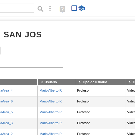
Búsqueda avanzada
Ayuda
(en
ventana
nueva)
I SAN JOS
Tipo de contenido:
Usuario
Tipo de usuario
T
ciaArea_4
Mario Alberto P.
Profesor
Víde
ciaArea_6
Mario Alberto P.
Profesor
Víde
ciaArea_5
Mario Alberto P.
Profesor
Víde
ciaArea_3
Mario Alberto P.
Profesor
Víde
ciaArea_2
Mario Alberto P.
Profesor
Víde