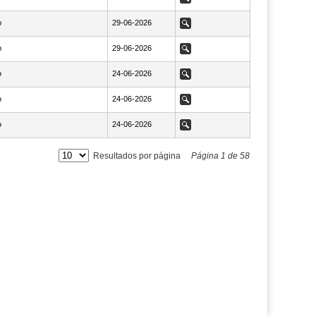
o
NaN29-06-2026
29-06-2026
Ver
o
NaN29-06-2026
29-06-2026
Ver
o
NaN24-06-2026
24-06-2026
Ver
o
NaN24-06-2026
24-06-2026
Ver
o
NaN24-06-2026
24-06-2026
Ver
Resultados por página
Página
1
de
58