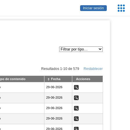
Servic
Iniciar sesión
Educa
Resultados
1
-
10
de
579
Restablecer
ipo de contenido
Fecha
Acciones
o
NaN29-06-2026
29-06-2026
Ver
o
NaN29-06-2026
29-06-2026
Ver
o
NaN29-06-2026
29-06-2026
Ver
o
NaN29-06-2026
29-06-2026
Ver
o
NaN29-06-2026
29-06-2026
Ver