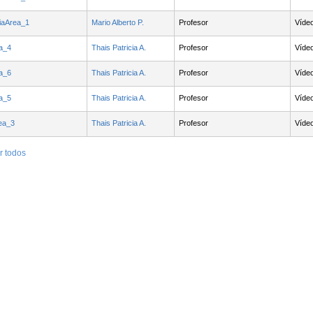
ciaArea_1
Mario Alberto P.
Profesor
Víde
a_4
Thais Patricia A.
Profesor
Víde
a_6
Thais Patricia A.
Profesor
Víde
a_5
Thais Patricia A.
Profesor
Víde
ea_3
Thais Patricia A.
Profesor
Víde
r todos