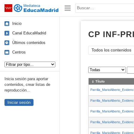
Mediateca de EducaMadrid
Saltar navegación
Palabra o frase:
Inicio
CP INF-PR
Canal EducaMadrid
Últimos contenidos
Todos los contenidos
Centros
Tipo de contenido:
Sus archivos
:
Inicia sesión para aportar
Título
contenidos, crear listas de
Parrilla_MarioAlberto_Eviden
reproducción...
Parrilla_MarioAlberto_Eviden
Iniciar sesión
Parrilla_MarioAlberto_Eviden
Parrilla_MarioAlberto_Eviden
Parrilla_MarioAlberto_Eviden