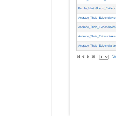
Parrilla_MarioAlberto_Eviden
Andrade_Thais_EvidenciaAre
Andrade_Thais_EvidenciaAre
Andrade_Thais_EvidenciaAre
Andrade_Thais_Evidenciasar
Ve