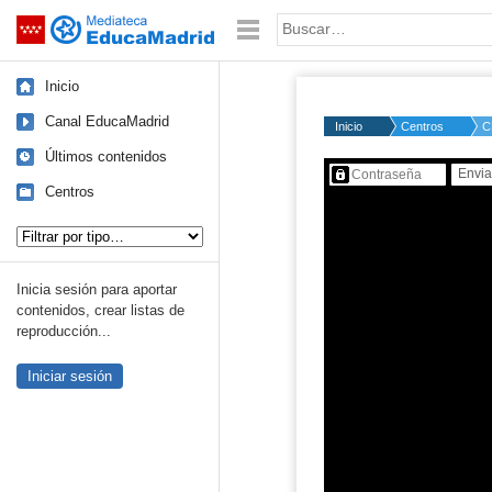
Mediateca de EducaMadrid
Saltar navegación
Palabra o frase:
Inicio
Canal EducaMadrid
Inicio
Centros
C
Últimos contenidos
Contenido protegido…
Centros
Tipo de contenido:
Inicia sesión para aportar
contenidos, crear listas de
reproducción...
Iniciar sesión