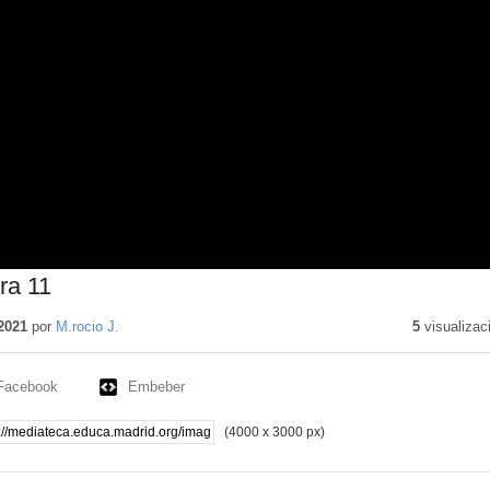
ra 11
2021
por
M.rocio J.
5
visualizac
Facebook
Embeber
(4000 x 3000 px)