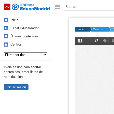
Mediateca de EducaMadrid
Saltar navegación
Palabra o frase:
Inicio
Canal EducaMadrid
Inicio
Centros
I
Últimos contenidos
Centros
Tipo de contenido:
Inicia sesión para aportar
contenidos, crear listas de
reproducción...
Iniciar sesión