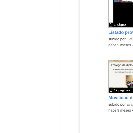
1 página
Contenido educ
subido por
Eva 
-
hace 9 meses
17 páginas
Contenido educ
subido por
Eva 
-
hace 9 meses