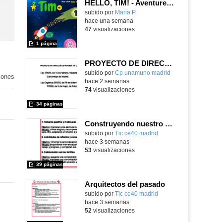
HELLO, TIM! - Aventureros digitales
Contenido educativo.
subido por
Maria P.
-
hace una semana
47
visualizaciones
1 página
PROYECTO DE DIRECCIÓN
Contenido educativo.
subido por
Cp unamuno madrid
-
iones
hace 2 semanas
74
visualizaciones
34 páginas
Construyendo nuestro parque de atracciones
subido por
Tic ce40 madrid
-
hace 3 semanas
53
visualizaciones
39 páginas
Arquitectos del pasado
subido por
Tic ce40 madrid
-
hace 3 semanas
52
visualizaciones