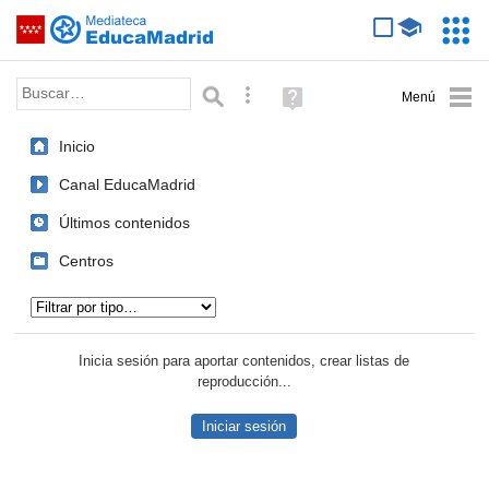
Mediateca de EducaMadrid
Saltar navegación
Servic
Educa
Palabra o frase:
Búsqueda avanzada
Ayuda
(en
ventana
Inicio
nueva)
Canal EducaMadrid
Últimos contenidos
Centros
Tipo de contenido:
Inicia sesión para aportar contenidos, crear listas de
reproducción...
Iniciar sesión