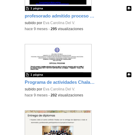
1 página
profesorado admitido proceso selección
Contenido educativo.
subido por
Eva Carolina Del V.
-
hace 9 meses
-
295
visualizaciones
1 página
Programa de actividades Chalastra (Grecia)
Contenido educativo.
subido por
Eva Carolina Del V.
-
hace 9 meses
-
202
visualizaciones