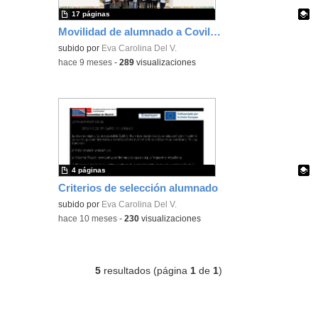
17 páginas
Movilidad de alumnado a Covilha (Portugal)
Contenido educativo.
subido por
Eva Carolina Del V.
-
hace 9 meses
-
289
visualizaciones
4 páginas
Criterios de selección alumnado
Contenido educativo.
subido por
Eva Carolina Del V.
-
hace 10 meses
-
230
visualizaciones
5
resultados (página
1
de
1
)