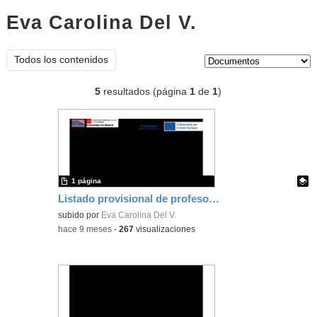
Eva Carolina Del V.
documentos
Tipo de contenido:
Todos los contenidos
5
resultados (página
1
de
1
)
1 página
Listado provisional de profesorado seleccionado
Contenido educativo.
subido por
Eva Carolina Del V.
-
hace 9 meses
-
267
visualizaciones