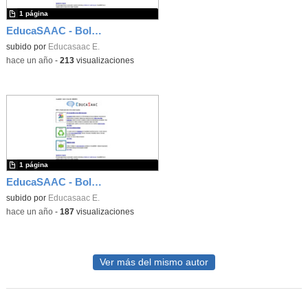
1 página
EducaSAAC - Boletín número 39
subido por
Educasaac E.
-
hace un año
-
213
visualizaciones
1 página
EducaSAAC - Boletín número 38
subido por
Educasaac E.
-
hace un año
-
187
visualizaciones
Ver más del mismo autor