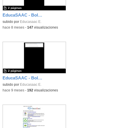
2 páginas
EducaSAAC - Boletín número 41
subido por
Educasaac E.
-
hace 8 meses
-
147
visualizaciones
2 páginas
EducaSAAC - Boletín número 40
subido por
Educasaac E.
-
hace 9 meses
-
192
visualizaciones