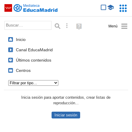
Mediateca de EducaMadrid
Saltar navegación
Servic
Educa
Palabra o frase:
Búsqueda avanzada
Ayuda
(en
ventana
Inicio
nueva)
Canal EducaMadrid
Últimos contenidos
Centros
Tipo de contenido:
Inicia sesión para aportar contenidos, crear listas de
reproducción...
Iniciar sesión