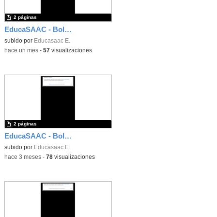
2 páginas
EducaSAAC - Boletín número 43
subido por
Educasaac E.
-
hace un mes
-
57
visualizaciones
2 páginas
EducaSAAC - Boletín número 42
subido por
Educasaac E.
-
hace 3 meses
-
78
visualizaciones