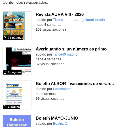
Contenidos relacionados:
Revista AURA VIII - 2026
subido por
Tic ies joaquinaraujo fuenlabrada
-
hace 4 semanas
203
visualizaciones
71 páginas
Averiguando si un número es primo
subido por
Tic ce40 madrid
-
hace 4 semanas
32
visualizaciones
8 páginas
Boletín ALBOR - vacaciones de verano 2026 - Contenido educativo
Contenido educativo.
subido por
Educaalbor
-
hace un mes
59
visualizaciones
1 página
Boletín MAYO-JUNIO
subido por
Beatriz C.
-