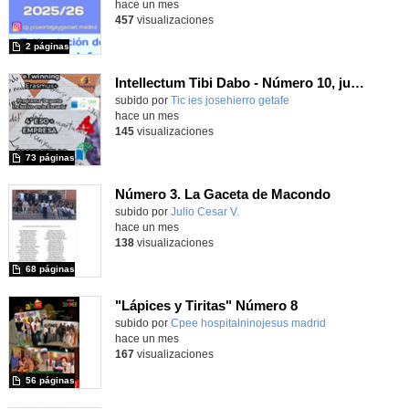
hace un mes
457
visualizaciones
2 páginas
Intellectum Tibi Dabo - Número 10, junio 2026
Contenido educativo.
subido por
Tic ies josehierro getafe
-
hace un mes
145
visualizaciones
73 páginas
Número 3. La Gaceta de Macondo
Contenido educativo.
subido por
Julio Cesar V.
-
hace un mes
138
visualizaciones
68 páginas
"Lápices y Tiritas" Número 8
Contenido educativo.
subido por
Cpee hospitalninojesus madrid
-
hace un mes
167
visualizaciones
56 páginas