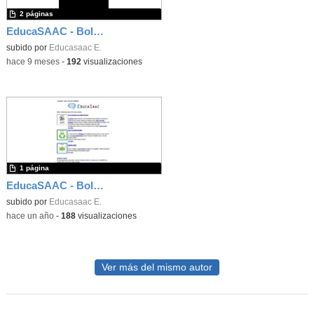
2 páginas
EducaSAAC - Boletín número 40
subido por
Educasaac E.
-
hace 9 meses
-
192
visualizaciones
1 página
EducaSAAC - Boletín número 38
subido por
Educasaac E.
-
hace un año
-
188
visualizaciones
Ver más del mismo autor