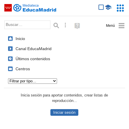
Mediateca de EducaMadrid
Saltar navegación
Servic
Educa
Palabra o frase:
Búsqueda avanzada
Ayuda
(en
ventana
Inicio
nueva)
Canal EducaMadrid
Últimos contenidos
Centros
Tipo de contenido:
Inicia sesión para aportar contenidos, crear listas de
reproducción...
Iniciar sesión