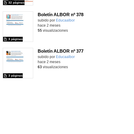
32 páginas
Boletín ALBOR nº 378
Contenido educativo.
subido por
Educaalbor
-
hace 2 meses
55
visualizaciones
3 páginas
Boletín ALBOR nº 377
Contenido educativo.
subido por
Educaalbor
-
hace 2 meses
63
visualizaciones
3 páginas