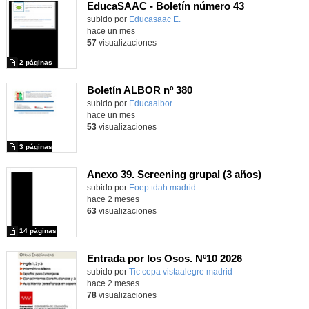
EducaSAAC - Boletín número 43
subido por
Educasaac E.
-
hace un mes
57
visualizaciones
2 páginas
Boletín ALBOR nº 380
Contenido educativo.
subido por
Educaalbor
-
hace un mes
53
visualizaciones
3 páginas
Anexo 39. Screening grupal (3 años)
Contenido educativo.
subido por
Eoep tdah madrid
-
hace 2 meses
63
visualizaciones
14 páginas
Entrada por los Osos. Nº10 2026
Contenido educativo.
subido por
Tic cepa vistaalegre madrid
-
hace 2 meses
78
visualizaciones