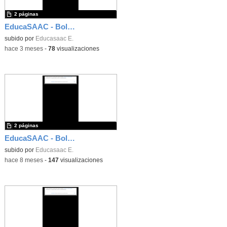
2 páginas
EducaSAAC - Boletín número 42
subido por
Educasaac E.
-
hace 3 meses
-
78
visualizaciones
2 páginas
EducaSAAC - Boletín número 41
subido por
Educasaac E.
-
hace 8 meses
-
147
visualizaciones