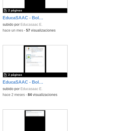
2 páginas
EducaSAAC - Boletín número 43
subido por
Educasaac E.
-
hace un mes
-
57
visualizaciones
2 páginas
EducaSAAC - Boletín número 43
subido por
Educasaac E.
-
hace 2 meses
-
84
visualizaciones