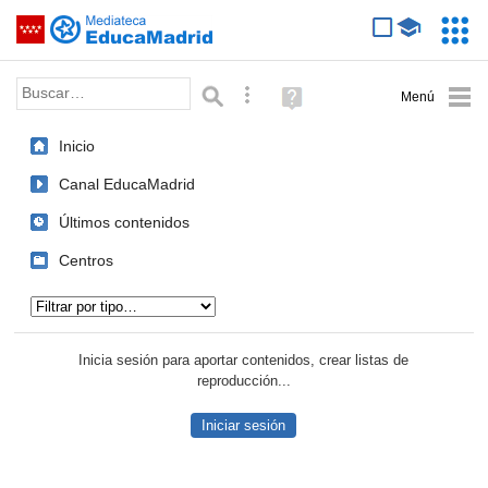
Mediateca de EducaMadrid
Saltar navegación
Servic
Educa
Palabra o frase:
Búsqueda avanzada
Ayuda
(en
ventana
Inicio
nueva)
Canal EducaMadrid
Últimos contenidos
Centros
Tipo de contenido:
Inicia sesión para aportar contenidos, crear listas de
reproducción...
Iniciar sesión