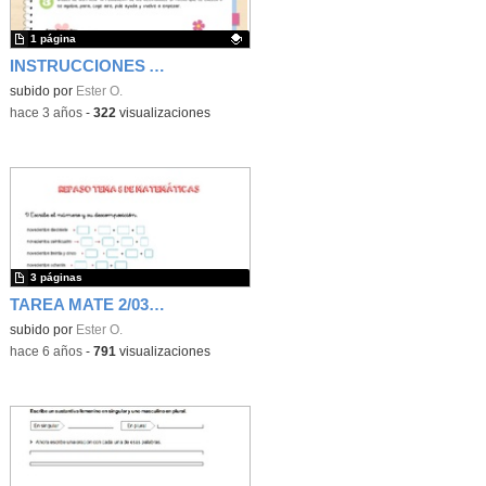
1 página
INSTRUCCIONES ACTIVIDAD CDD A2
Contenido educativo.
subido por
Ester O.
-
hace 3 años
-
322
visualizaciones
3 páginas
TAREA MATE 2/03/20
subido por
Ester O.
-
hace 6 años
-
791
visualizaciones