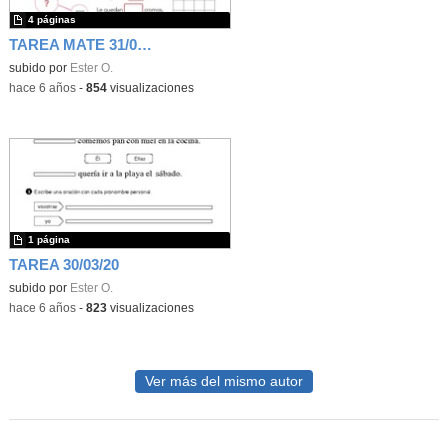
4 páginas
TAREA MATE 31/03/20
subido por
Ester O.
-
hace 6 años
-
854
visualizaciones
1 página
TAREA 30/03/20
subido por
Ester O.
-
hace 6 años
-
823
visualizaciones
Ver más del mismo autor