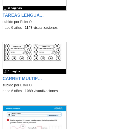
3 páginas
TAREAS LENGUA 2/03/20
subido por
Ester O.
-
hace 6 años
-
1147
visualizaciones
1 página
CARNET MULTIPLICACIONES
subido por
Ester O.
-
hace 6 años
-
1089
visualizaciones