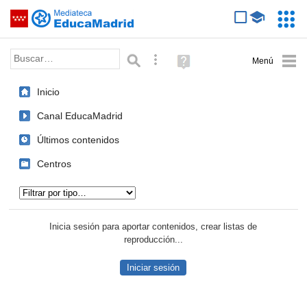
Mediateca de EducaMadrid
Saltar navegación
Servic
Educa
Palabra o frase:
Búsqueda avanzada
Ayuda
(en
ventana
Inicio
nueva)
Canal EducaMadrid
Últimos contenidos
Centros
Tipo de contenido:
Inicia sesión para aportar contenidos, crear listas de
reproducción...
Iniciar sesión