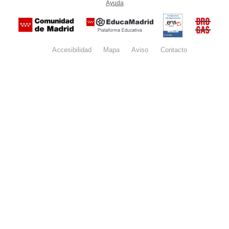
Ayuda
(en ventana nueva)
Certificación
Buzón
de
anónim
conformidad
del Pla
con el
Regiona
Esquema
contra l
Nacional de
Accesibilidad
Mapa
web
Aviso
legal
Contacto
Drogas 
Seguridad
la
(categoría
Comunid
MEDIA). El
de Madr
documento
se abrirá en
ventana
nueva.