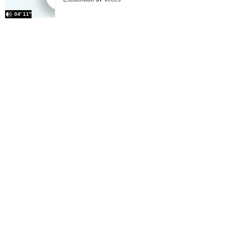
04′ 11″