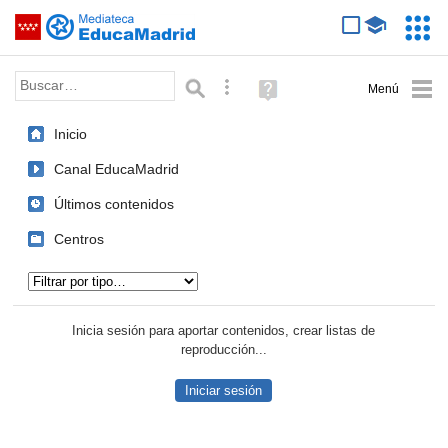
Mediateca de EducaMadrid
Saltar navegación
Servic
Educa
Palabra o frase:
Búsqueda avanzada
Ayuda
(en
ventana
Inicio
nueva)
Canal EducaMadrid
Últimos contenidos
Centros
Tipo de contenido:
Inicia sesión para aportar contenidos, crear listas de
reproducción...
Iniciar sesión