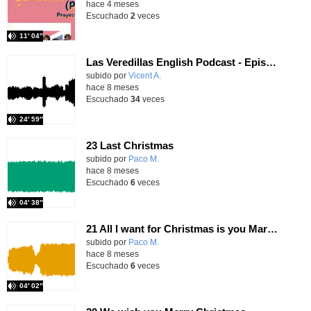
hace 4 meses
Escuchado
2
veces
11′ 04″
Las Veredillas English Podcast - Episode 2 - Christmas Edition
Contenido educativo.
subido por
Vicent A.
-
hace 8 meses
Escuchado
34
veces
24′ 59″
23 Last Christmas
subido por
Paco M.
-
hace 8 meses
Escuchado
6
veces
04′ 38″
21 All I want for Christmas is you Mariah Carey
subido por
Paco M.
-
hace 8 meses
Escuchado
6
veces
04′ 02″