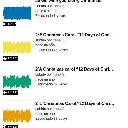
20 We wish you Merry Christmas
subido por
Paco M.
-
hace 8 meses
Escuchado
6
veces
02′ 0″
2°F Christmas Carol “12 Days of Christmas ocean animals”
Contenido educativo.
subido por
Irene G.
-
hace un año
Escuchado
71
veces
04′ 10″
2ºA Christmas carol “12 Days of Christmas Ocean Animals”
Contenido educativo.
subido por
Irene G.
-
hace un año
Escuchado
58
veces
04′ 13″
2°E Christmas Carol “12 Days of Christmas Ocean Animals”
Contenido educativo.
subido por
Irene G.
-
hace un año
Escuchado
55
veces
04′ 13″