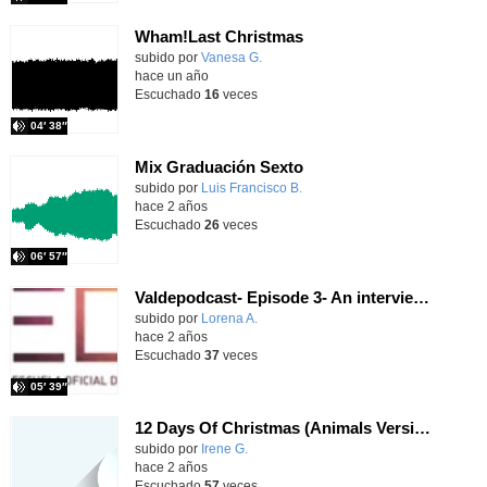
Wham!Last Christmas
Contenido educativo.
subido por
Vanesa G.
-
hace un año
Escuchado
16
veces
04′ 38″
Mix Graduación Sexto
subido por
Luis Francisco B.
-
hace 2 años
Escuchado
26
veces
06′ 57″
Valdepodcast- Episode 3- An interview to a Christmas elf
subido por
Lorena A.
-
hace 2 años
Escuchado
37
veces
05′ 39″
12 Days Of Christmas (Animals Version) 2ºC
Contenido educativo.
subido por
Irene G.
-
hace 2 años
Escuchado
57
veces