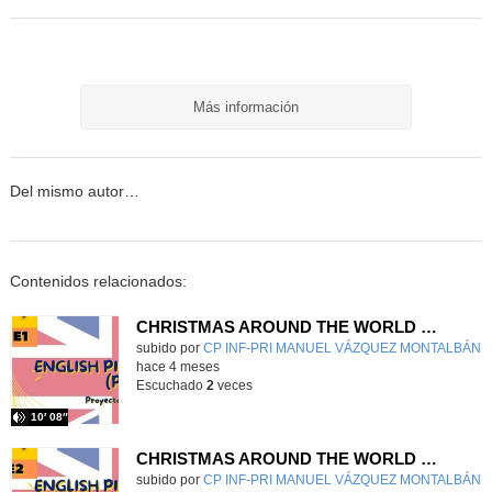
Más información
Del mismo autor…
Contenidos relacionados:
CHRISTMAS AROUND THE WORLD PART 1
Contenido educativo.
subido por
CP INF-PRI MANUEL VÁZQUEZ MONTALBÁN
-
hace 4 meses
Escuchado
2
veces
10′ 08″
CHRISTMAS AROUND THE WORLD PART 2
Contenido educativo.
subido por
CP INF-PRI MANUEL VÁZQUEZ MONTALBÁN
-