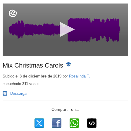
Mix Christmas Carols
-
Contenido
educativo
Subido el
3 de diciembre de 2019
por
Rosalinda T.
escuchado
211
veces
Descargar