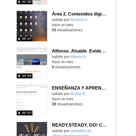
01′ 20″
Área 2. Contenidos digitales
Contenido educativo.
subido por
M.elena G.
-
hace un mes
55
visualizaciones
05′ 37″
Alfonso_Alcalde_EvidenciaArea_3
Contenido educativo.
subido por
Alfonso A.
-
hace un mes
9
visualizaciones
03′ 55″
ENSEÑANZA Y APRENDIZAJE
Contenido educativo.
subido por
M.pilar R.
-
hace un mes
28
visualizaciones
02′ 57″
READY,STEADY, GO! CEIP ALFONSO X EL SABIO
Contenido educativo.
subido por
Jestudios cp
alfonsodecimo madrid
-