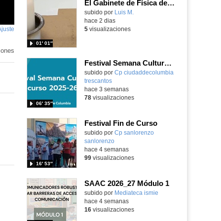
El Gabinete de Física del IES Enrique Tierno Galván de Parla (Curso 25-26)
Contenido educativo.
subido por
Luis M.
-
hace 2 dias
Ajuste
de
5
visualizaciones
pantalla
01′ 01″
iones
Festival Semana Cultural 2025-26 - 1º Primaria
subido por
Cp ciudaddecolumbia
trescantos
-
hace 3 semanas
78
visualizaciones
06′ 35″
Festival Fin de Curso
Contenido educativo.
subido por
Cp sanlorenzo
sanlorenzo
-
hace 4 semanas
99
visualizaciones
16′ 53″
SAAC 2026_27 Módulo 1
subido por
Mediateca ismie
-
hace 4 semanas
16
visualizaciones