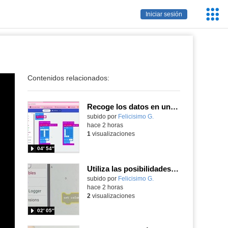
Servic
Iniciar sesión
Educa
Contenidos relacionados:
Recoge los datos en una gráfica programando tu placa microbit con MakeCode y conoce la Tª y nivel de luz en este eclipse
Contenido educativo.
subido por
Felicisimo G.
-
hace 2 horas
1
visualizaciones
04′ 54″
Utiliza las posibilidades de tu microbit programando com MakeCode para medir temperatura y nivel de luz con Datalogger
Contenido educativo.
subido por
Felicisimo G.
-
hace 2 horas
2
visualizaciones
02′ 05″