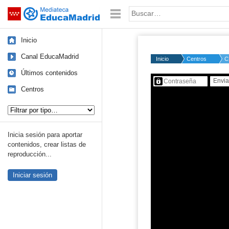
Mediateca de EducaMadrid
Saltar navegación
Palabra o frase:
Inicio
Canal EducaMadrid
Inicio
Centros
C
Últimos contenidos
Contenido protegido…
Centros
Tipo de contenido:
Inicia sesión para aportar
contenidos, crear listas de
reproducción...
Iniciar sesión