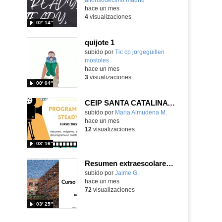
hace un mes
4
visualizaciones
02′ 14″
quijote 1
subido por
Tic cp jorgeguillen
mostoles
-
hace un mes
3
visualizaciones
00′ 04″
CEIP SANTA CATALINA PROGRAMA READY, STEADY, GO! 2025-26
Contenido educativo.
subido por
Maria Almudena M.
-
hace un mes
12
visualizaciones
03′ 16″
Resumen extraescolares IES Clara Campoamor 25-26
subido por
Jaime G.
-
hace un mes
72
visualizaciones
03′ 25″