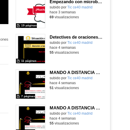
Empezando con microbit primaria
Contenido educativo.
subido por
Tic ce40 madrid
-
hace 3 semanas
69
visualizaciones
19 páginas
Detectives de oraciones con Micro:bit 6º
iones
subido por
Tic ce40 madrid
-
hace 4 semanas
55
visualizaciones
11 páginas
MANDO A DISTANCIA EN 3º CICLO DE PRIMARIA
subido por
Tic ce40 madrid
-
hace 4 semanas
51
visualizaciones
7 páginas
MANDO A DISTANCIA EN 2º CICLO DE PRIMARIA
subido por
Tic ce40 madrid
-
hace 4 semanas
55
visualizaciones