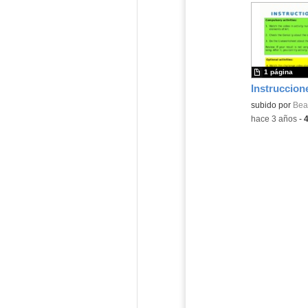
1 página
Instruccion
Contenido educ
subido por
Beat
-
hace 3 años
-