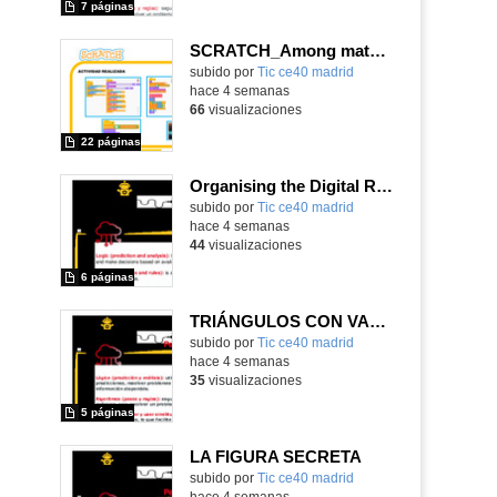
7 páginas
SCRATCH_Among matematicUS
subido por
Tic ce40 madrid
-
hace 4 semanas
66
visualizaciones
22 páginas
Organising the Digital Revolution
subido por
Tic ce40 madrid
-
hace 4 semanas
44
visualizaciones
6 páginas
TRIÁNGULOS CON VASOS
subido por
Tic ce40 madrid
-
hace 4 semanas
35
visualizaciones
5 páginas
LA FIGURA SECRETA
subido por
Tic ce40 madrid
-
hace 4 semanas