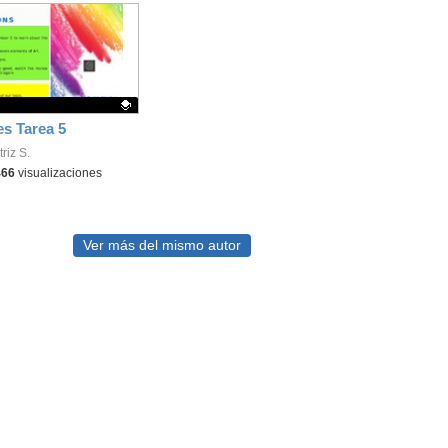
es Tarea 5
ativo.
riz S.
466
visualizaciones
Ver más del mismo autor