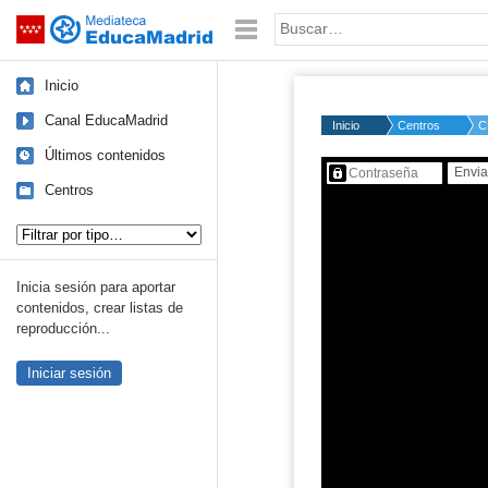
Mediateca de EducaMadrid
Saltar navegación
Palabra o frase:
Inicio
Canal EducaMadrid
Inicio
Centros
C
Últimos contenidos
Contenido protegido…
Centros
Tipo de contenido:
Inicia sesión para aportar
contenidos, crear listas de
reproducción...
Iniciar sesión