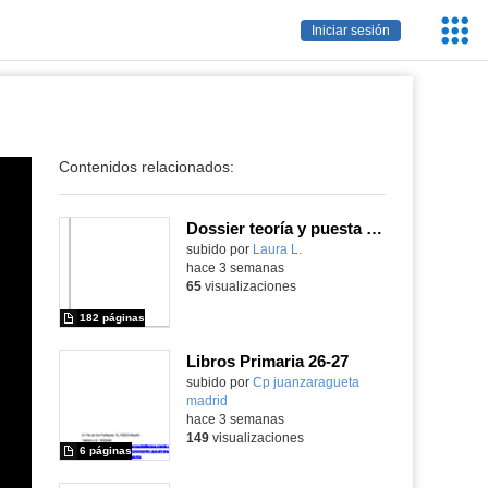
Servic
Iniciar sesión
Educa
Contenidos relacionados:
Dossier teoría y puesta en práctica Äprendizaje Basado en Juegos en Educación Infantil y Primaria
Contenido educativo.
subido por
Laura L.
-
hace 3 semanas
65
visualizaciones
182 páginas
Libros Primaria 26-27
subido por
Cp juanzaragueta
madrid
-
hace 3 semanas
149
visualizaciones
6 páginas