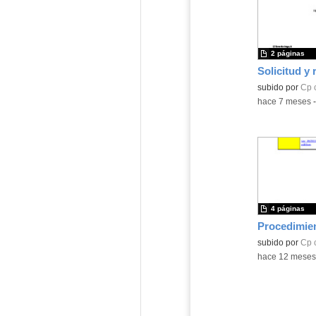
2 páginas
subido por
Cp 
-
hace 7 meses
4 páginas
subido por
Cp 
-
hace 12 meses