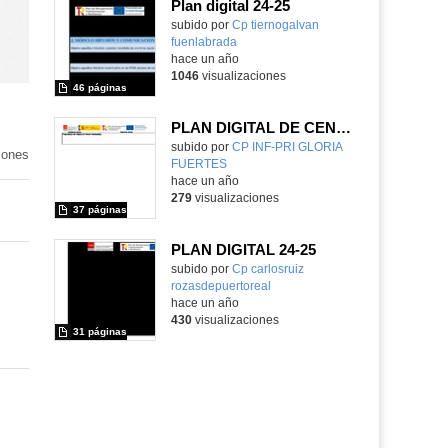
Plan digital 24-25
Contenido educativo.
subido por
Cp tiernogalvan
fuenlabrada
-
hace un año
1046
visualizaciones
46 páginas
PLAN DIGITAL DE CENTRO 24-25
Contenido educativo.
subido por
CP INF-PRI GLORIA
iones
FUERTES
-
hace un año
279
visualizaciones
37 páginas
PLAN DIGITAL 24-25
subido por
Cp carlosruiz
rozasdepuertoreal
-
hace un año
430
visualizaciones
31 páginas