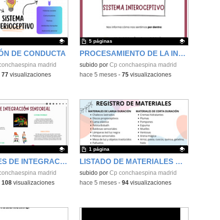
5 páginas
ÓN DE CONDUCTA
PROCESAMIENTO DE LA INFORMACIÓN
ativo.
conchaespina madrid
Contenido educativo.
subido por
Cp conchaespina madrid
-
77
visualizaciones
-
hace 5 meses
-
75
visualizaciones
1 página
MATERIALES DE INTEGRACIÓN SENSORIAL
LISTADO DE MATERIALES DEL CEIP CONCHA ESPINA
ativo.
conchaespina madrid
Contenido educativo.
subido por
Cp conchaespina madrid
-
108
visualizaciones
-
hace 5 meses
-
94
visualizaciones