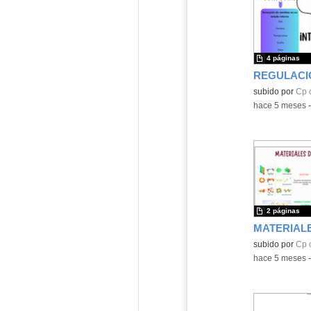
4 páginas
REGULACI
Contenido educ
subido por
Cp 
-
hace 5 meses
2 páginas
Contenido educ
subido por
Cp 
-
hace 5 meses