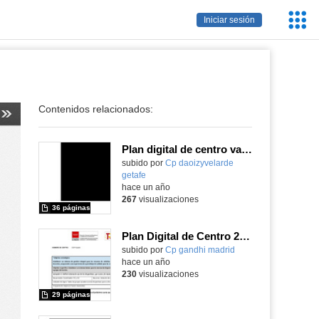
Servic
Iniciar sesión
Educa
Contenidos relacionados:
Plan digital de centro valorado curso 24-25
Contenido educativo.
subido por
Cp daoizyvelarde
getafe
-
hace un año
267
visualizaciones
36 páginas
Plan Digital de Centro 24/25
subido por
Cp gandhi madrid
-
hace un año
230
visualizaciones
29 páginas