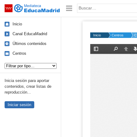
Mediateca de EducaMadrid
Saltar navegación
Palabra o frase:
Inicio
Canal EducaMadrid
Inicio
Centros
C
Últimos contenidos
Centros
Tipo de contenido:
Inicia sesión para aportar
contenidos, crear listas de
reproducción...
Iniciar sesión