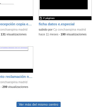
2 páginas
Solicitud y recepción copia examen
ficha datos e.especial
conchaespina madrid
subido por
Cp conchaespina madrid
-
131
visualizaciones
-
hace 11 meses
-
190
visualizaciones
Procedimiento reclamación notas finales primaria
conchaespina madrid
-
299
visualizaciones
Ver más del mismo centro