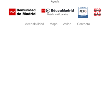
Ayuda
(en ventana nueva)
Certificación
Buzón
de
anónim
conformidad
del Pla
con el
Regiona
Esquema
contra l
Nacional de
Accesibilidad
Mapa
web
Aviso
legal
Contacto
Drogas 
Seguridad
la
(categoría
Comunid
MEDIA). El
de Madr
documento
se abrirá en
ventana
nueva.