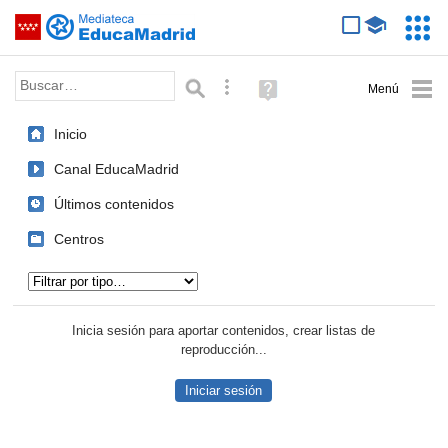
Mediateca de EducaMadrid
Saltar navegación
Servic
Educa
Palabra o frase:
Búsqueda avanzada
Ayuda
(en
ventana
Inicio
nueva)
Canal EducaMadrid
Últimos contenidos
Centros
Tipo de contenido:
Inicia sesión para aportar contenidos, crear listas de
reproducción...
Iniciar sesión