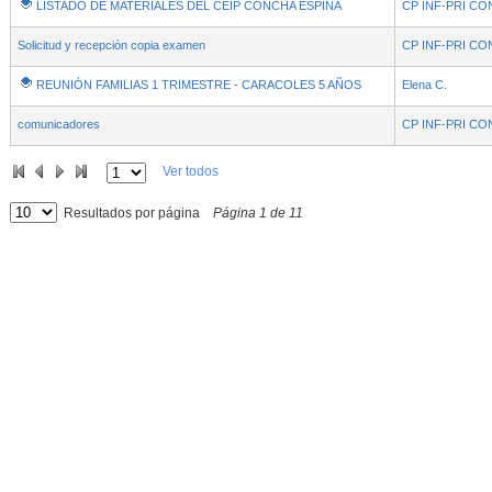
LISTADO DE MATERIALES DEL CEIP CONCHA ESPINA
CP INF-PRI CO
Solicitud y recepción copia examen
CP INF-PRI CO
REUNIÓN FAMILIAS 1 TRIMESTRE - CARACOLES 5 AÑOS
Elena C.
comunicadores
CP INF-PRI CO
Ver todos
Resultados por página
Página
1
de
11