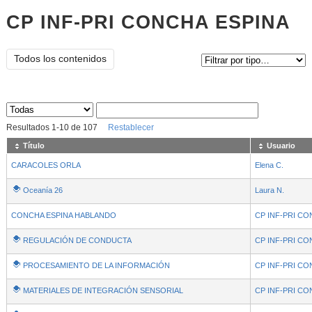
CP INF-PRI CONCHA ESPINA
Tipo de contenido:
Todos los contenidos
Sus archivos
:
Resultados
1
-
10
de
107
Restablecer
Título
Usuario
CARACOLES ORLA
Elena C.
Oceanía 26
Laura N.
CONCHA ESPINA HABLANDO
CP INF-PRI CO
REGULACIÓN DE CONDUCTA
CP INF-PRI CO
PROCESAMIENTO DE LA INFORMACIÓN
CP INF-PRI CO
MATERIALES DE INTEGRACIÓN SENSORIAL
CP INF-PRI CO