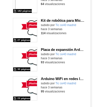
64
visualizaciones
182 páginas
Kit de robótica para Micro:Bit
Contenido educativo.
subido por
Tic ce40 madrid
-
hace 3 semanas
114
visualizaciones
27 páginas
Placa de expansión Arduino
Contenido educativo.
subido por
Tic ce40 madrid
-
hace 3 semanas
93
visualizaciones
30 páginas
Arduino WiFi en redes locales
Contenido educativo.
subido por
Tic ce40 madrid
-
hace 3 semanas
95
visualizaciones
23 páginas