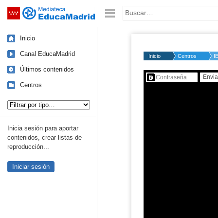
Mediateca de EducaMadrid
Saltar navegación
Palabra o frase:
Inicio
Canal EducaMadrid
Inicio
Centros
I
Últimos contenidos
Contenido protegido…
Centros
Tipo de contenido:
Inicia sesión para aportar
contenidos, crear listas de
reproducción...
Iniciar sesión