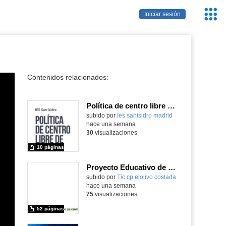
Servic
Iniciar sesión
Educa
Contenidos relacionados:
Política de centro libre de móviles
subido por
Ies sanisidro madrid
-
hace una semana
30
visualizaciones
10 páginas
Proyecto Educativo de Centro actualizado 2026
subido por
Tic cp elolivo coslada
-
hace una semana
75
visualizaciones
52 páginas