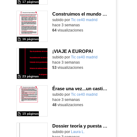
17 páginas
Construimos el mundo con LEGO
subido por
Tic ce40 madrid
-
hace 3 semanas
64
visualizaciones
16 páginas
¡VIAJE A EUROPA!
subido por
Tic ce40 madrid
-
hace 3 semanas
53
visualizaciones
23 páginas
Érase una vez...un castillo medieval
subido por
Tic ce40 madrid
-
hace 3 semanas
48
visualizaciones
15 páginas
Dossier teoría y puesta en práctica Äprendizaje Basado en Juegos en Educación Infantil y Primaria
Contenido educativo.
subido por
Laura L.
-
hace 3 semanas