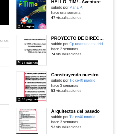
HELLO, TIM! - Aventureros digitales
Contenido educativo.
subido por
Maria P.
-
hace una semana
47
visualizaciones
1 página
PROYECTO DE DIRECCIÓN
iones
Contenido educativo.
subido por
Cp unamuno madrid
-
hace 2 semanas
74
visualizaciones
34 páginas
Construyendo nuestro parque de atracciones
subido por
Tic ce40 madrid
-
hace 3 semanas
53
visualizaciones
39 páginas
Arquitectos del pasado
subido por
Tic ce40 madrid
-
hace 3 semanas
52
visualizaciones