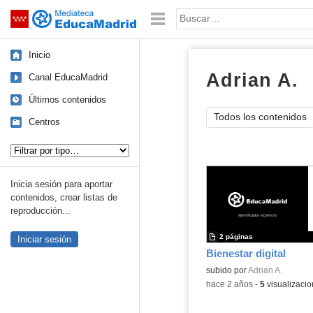
Mediateca de EducaMadrid
Saltar navegación
Palabra o frase:
Inicio
Adrian A.
d
Canal EducaMadrid
Últimos contenidos
Todos los contenidos
Centros
Tipo de contenido:
Inicia sesión para aportar
contenidos, crear listas de
reproducción...
2 páginas
Iniciar sesión
Bienestar digital
subido por
Adrian A.
-
hace 2 años
-
5
visualizaci