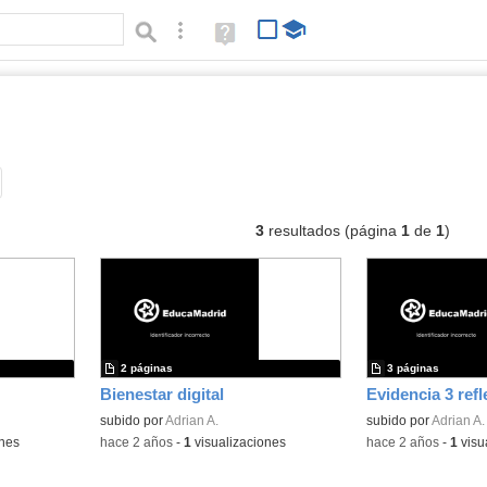
Búsqueda avanzada
Ayuda
(en
ventana
nueva)
ocumentos
Tipo de contenido:
3
resultados (página
1
de
1
)
2 páginas
3 páginas
Bienestar digital
subido por
Adrian A.
subido por
Adrian A.
ones
-
hace 2 años
-
1
visualizaciones
-
hace 2 años
-
1
visu