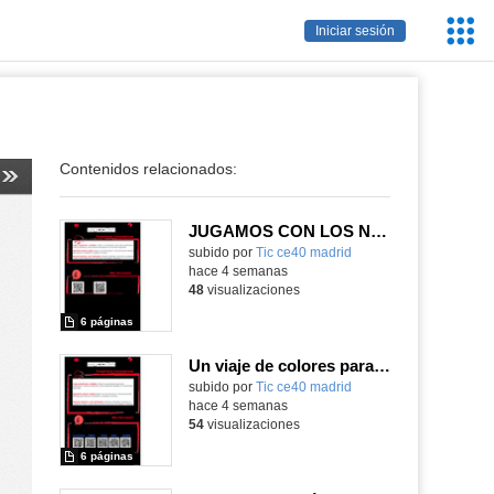
Servic
Iniciar sesión
Educa
Contenidos relacionados:
JUGAMOS CON LOS NÚMEROS Y COLORES COMO UN ROBOT.
subido por
Tic ce40 madrid
-
hace 4 semanas
48
visualizaciones
6 páginas
Un viaje de colores para la cabeza de Robix
subido por
Tic ce40 madrid
-
hace 4 semanas
54
visualizaciones
6 páginas