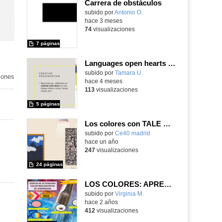
Carrera de obstáculos
Contenido educativo.
subido por
Antonio O.
-
hace 3 meses
74
visualizaciones
7 páginas
Languages open hearts and minds
Contenido educativo.
subido por
Tamara U.
-
iones
hace 4 meses
113
visualizaciones
5 páginas
Los colores con TALE BOT
subido por
Ce40 madrid
-
hace un año
247
visualizaciones
24 páginas
LOS COLORES: APRENDEMOS CON IMÁGENES
Contenido educativo.
subido por
Virginia M.
-
hace 2 años
412
visualizaciones