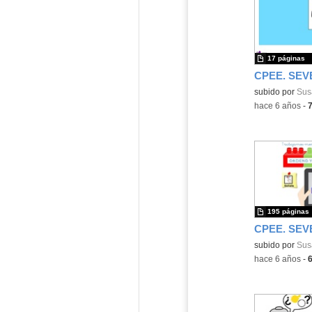
17 páginas
subido por
Sus
-
hace 6 años
-
195 páginas
subido por
Sus
-
hace 6 años
-