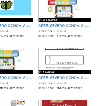
252 páginas
CPEE. SEVERO OCHOA. Audición y Lenguaje. lectura global
CPEE. SEVERO OCHOA. Audición y Lenguaje. Ordeno y construyo frases. nivel 3
ana M.
subido por
Susana M.
772
visualizaciones
-
hace 6 años
-
771
visualizaciones
4 páginas
CPEE. SEVERO OCHOA. Audición y Lenguaje. Construir frases. Nivel 2
CPEE. SEVERO OCHOA. Audición y Lenguaje. iniciación en sopa de letras. palabras trisílabas
ana M.
subido por
Susana M.
695
visualizaciones
-
hace 6 años
-
754
visualizaciones