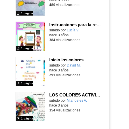
480
visualizaciones
1 página
Instrucciones para la realización de actividades. Tarea 5 CDD - Nivel A2.
Contenido educativo.
subido por
Lucía V.
-
hace 3 años
384
visualizaciones
1 página
Inicio los colores
Contenido educativo.
subido por
David M.
-
hace 3 años
291
visualizaciones
1 página
LOS COLORES ACTIVIDAD 4
subido por
M.angeles A.
-
hace 3 años
354
visualizaciones
1 página