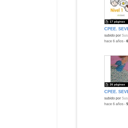
17 páginas
subido por
Sus
-
hace 6 años
-
26 páginas
subido por
Sus
-
hace 6 años
-