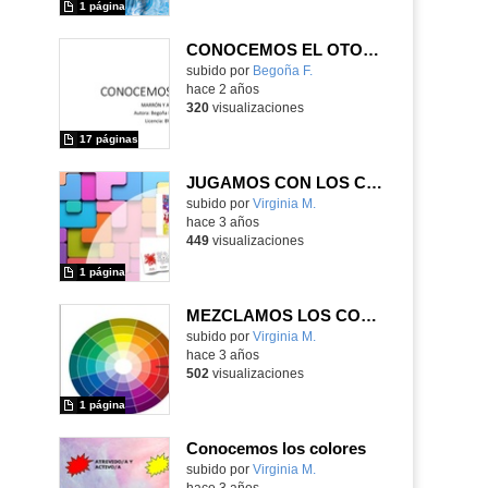
1 página
CONOCEMOS EL OTOÑO
Contenido educativo.
subido por
Begoña F.
-
hace 2 años
320
visualizaciones
17 páginas
JUGAMOS CON LOS COLORES
Contenido educativo.
subido por
Virginia M.
-
hace 3 años
449
visualizaciones
1 página
MEZCLAMOS LOS COLORES
Contenido educativo.
subido por
Virginia M.
-
hace 3 años
502
visualizaciones
1 página
Conocemos los colores
Contenido educativo.
subido por
Virginia M.
-
hace 3 años