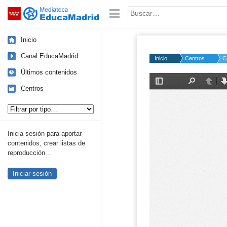
Mediateca de EducaMadrid
Saltar navegación
Palabra o frase:
Inicio
Canal EducaMadrid
Inicio
Centros
C
Últimos contenidos
Centros
Tipo de contenido:
Inicia sesión para aportar
contenidos, crear listas de
reproducción...
Iniciar sesión