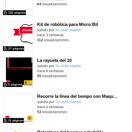
64
visualizaciones
182 páginas
Kit de robótica para Micro:Bit
Contenido educativo.
subido por
Tic ce40 madrid
-
hace 3 semanas
112
visualizaciones
27 páginas
La rayuela del 10
subido por
Tic ce40 madrid
-
hace 4 semanas
55
visualizaciones
5 páginas
Recorre la línea del tiempo con Maqueen
subido por
Tic ce40 madrid
-
hace 4 semanas
53
visualizaciones
11 páginas