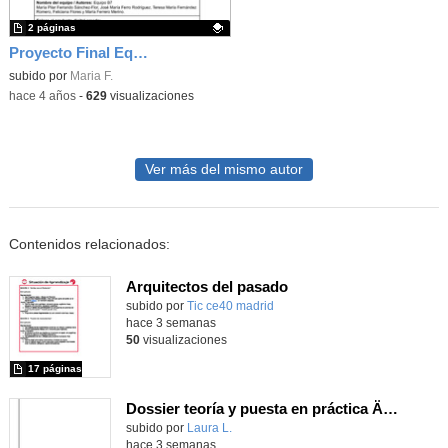
2 páginas
Proyecto Final Equipo de Trabajo B7
Contenido educativo.
subido por
Maria F.
-
hace 4 años
-
629
visualizaciones
Ver más del mismo autor
Contenidos relacionados:
Arquitectos del pasado
subido por
Tic ce40 madrid
-
hace 3 semanas
50
visualizaciones
17 páginas
Dossier teoría y puesta en práctica Äprendizaje Basado en Juegos en Educación Infantil y Primaria
Contenido educativo.
subido por
Laura L.
-
hace 3 semanas