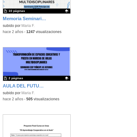
10 páginas
Memoria Seminario Transformaciçon de espacio educativos
Contenido educativo.
subido por
Maria F.
-
hace 2 años
-
1247
visualizaciones
2 páginas
AULA DEL FUTURO. Primeros pasos
Contenido educativo.
subido por
Maria F.
-
hace 2 años
-
505
visualizaciones