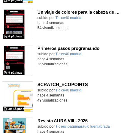
8 páginas
Un viaje de colores para la cabeza de Robix
subido por
Tic ce40 madrid
-
hace 4 semanas
54
visualizaciones
6 páginas
Primeros pasos programando
subido por
Tic ce40 madrid
-
hace 4 semanas
36
visualizaciones
5 páginas
SCRATCH_ECOPOINTS
subido por
Tic ce40 madrid
-
hace 4 semanas
49
visualizaciones
30 páginas
Revista AURA VIII - 2026
subido por
Tic ies joaquinaraujo fuenlabrada
-
hace 4 semanas