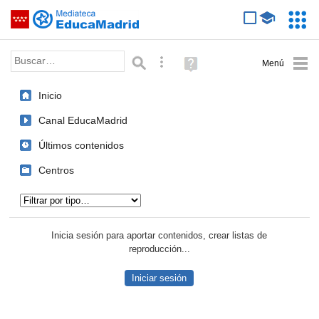
Mediateca de EducaMadrid
Saltar navegación
Servic
Educa
Palabra o frase:
Búsqueda avanzada
Ayuda
(en
ventana
Inicio
nueva)
Canal EducaMadrid
Últimos contenidos
Centros
Tipo de contenido:
Inicia sesión para aportar contenidos, crear listas de
reproducción...
Iniciar sesión