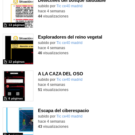
Detectives del bosque saludable
subido por
Tic ce40 madrid
-
hace 4 semanas
44
visualizaciones
13 páginas
Exploradores del reino vegetal
subido por
Tic ce40 madrid
-
hace 4 semanas
46
visualizaciones
12 páginas
A LA CAZA DEL OSO
subido por
Tic ce40 madrid
-
hace 4 semanas
51
visualizaciones
6 páginas
Escapa del ciberespacio
subido por
Tic ce40 madrid
-
hace 4 semanas
43
visualizaciones