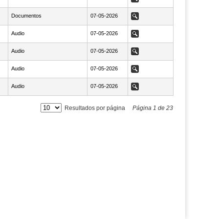
Documentos
NaN07-05-2026
07-05-2026
Ver
Audio
NaN07-05-2026
07-05-2026
Ver
Audio
NaN07-05-2026
07-05-2026
Ver
Audio
NaN07-05-2026
07-05-2026
Ver
Audio
NaN07-05-2026
07-05-2026
Ver
Resultados por página
Página
1
de
23