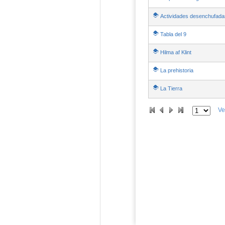
Actividades desenchufada
Tabla del 9
Hilma af Klint
La prehistoria
La Tierra
Ve