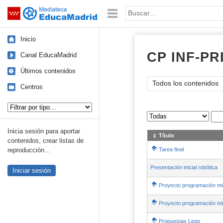
Mediateca de EducaMadrid
Saltar navegación
Palabra o frase:
Inicio
CP INF-PR
Canal EducaMadrid
Últimos contenidos
Todos los contenidos
Centros
Tipo de contenido:
Sus archivos
:
Inicia sesión para aportar
Título
contenidos, crear listas de
Tarea final
reproducción...
Presentación inicial robótica
Iniciar sesión
Proyecto programación mic
Proyecto programación mic
Propuestas Lego