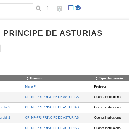
Búsqueda avanzada
Ayuda
(en
ventana
nueva)
I PRINCIPE DE ASTURIAS
Tipo de contenido:
Usuario
Tipo de usuario
Maria F.
Profesor
CP INF-PRI PRINCIPE DE ASTURIAS
Cuenta institucional
robit 2
CP INF-PRI PRINCIPE DE ASTURIAS
Cuenta institucional
robit 1
CP INF-PRI PRINCIPE DE ASTURIAS
Cuenta institucional
CP INF-PRI PRINCIPE DE ASTURIAS
Cuenta institucional