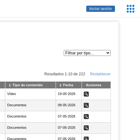
Servic
Iniciar sesión
Educa
Resultados
1
-
10
de
222
Restablecer
Tipo de contenido
Fecha
Acciones
Vídeo
NaN19-05-2026
19-05-2026
Ver
Documentos
NaN08-05-2026
08-05-2026
Ver
Documentos
NaN07-05-2026
07-05-2026
Ver
Documentos
NaN07-05-2026
07-05-2026
Ver
Documentos
NaN07-05-2026
07-05-2026
Ver